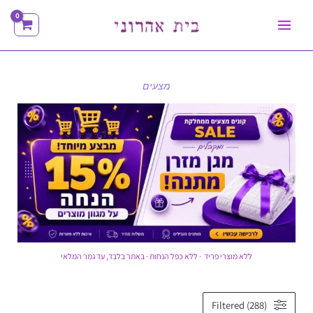
ילוג
תוכן
מצעים
ללא מוצרי פריד · ללא כפל הנחות · באתר בלבד, עד גמר המלאי
ממוין
Filtered (288)
לפי