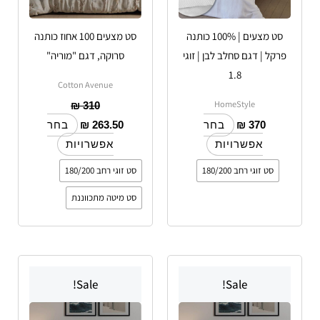
את
את
האפשרויות
האפשרויות
סט מצעים | 100% כותנה
סט מצעים 100 אחוז כותנה
בעמוד
בעמוד
פרקל | דגם סחלב לבן | זוגי
סרוקה, דגם "מוריה"
המוצר
המוצר
1.8
Cotton Avenue
HomeStyle
₪
310
₪
263.50
₪
370
בחר
בחר
אפשרויות
אפשרויות
סט זוגי רחב 180/200
סט זוגי רחב 180/200
סט מיטה מתכווננת
טווח
טווח
טווח
טווח
למוצר
למוצר
מחירים:
מחירים:
מחירים:
מחירים:
Sale!
Sale!
זה
זה
עד
יש
עד
עד
יש
עד