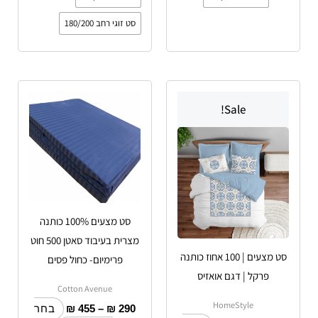
סט זוגי רחב 180/200
טווח
טווח
למוצר
למוצר
מחירים:
מחירים:
Sale!
זה
זה
עד
יש
עד
יש
מספר
מספר
סוגים.
סוגים.
ניתן
ניתן
לבחור
לבחור
סט מצעים 100% כותנה
את
את
מצרית בעיבוד סאטן 500 חוט
האפשרויות
האפשרויות
סט מצעים | 100 אחוז כותנה
פרימיום- כחול פסים
בעמוד
בעמוד
פרקל | דגם אואזיס
המוצר
המוצר
Cotton Avenue
HomeStyle
₪
455
–
₪
290
בחר