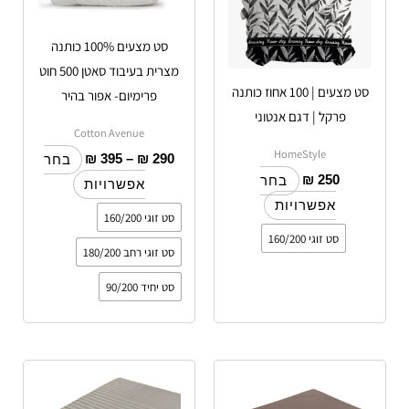
ניתן
ניתן
לבחור
לבחור
סט מצעים 100% כותנה
את
את
מצרית בעיבוד סאטן 500 חוט
האפשרויות
האפשרויות
סט מצעים | 100 אחוז כותנה
פרימיום- אפור בהיר
בעמוד
בעמוד
פרקל | דגם אנטוני
המוצר
המוצר
Cotton Avenue
HomeStyle
₪
395
–
₪
290
בחר
₪
250
בחר
אפשרויות
אפשרויות
סט זוגי 160/200
סט זוגי 160/200
סט זוגי רחב 180/200
סט יחיד 90/200
טווח
טווח
למוצר
למוצר
מחירים:
מחירים:
זה
זה