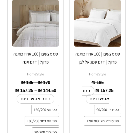
יש
עד
יש
עד
מספר
מספר
סוגים.
סוגים.
ניתן
ניתן
לבחור
לבחור
את
את
האפשרויות
האפשרויות
סט מצעים | 100 אחוז כותנה
סט מצעים | 100 אחוז כותנה
בעמוד
בעמוד
פרקל | דגם עמנואל לבן
פרקל | דגם אנה
המוצר
המוצר
HomeStyle
HomeStyle
₪
185
–
₪
170
₪
185
₪
157.25
–
₪
144.50
₪
157.25
בחר
אפשרויות
בחר אפשרויות
סט יחיד 90/200
סט זוגי 160/200
סט מיטה וחצי 120/200
סט זוגי רחב 180/200
סט יחיד 90/200