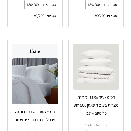
סט זוגי רחב 180/200
סט זוגי רחב 180/200
סט יחיד 90/200
סט יחיד 90/200
טווח
טווח
למוצר
למוצר
מחירים:
מחירים:
Sale!
זה
זה
עד
יש
עד
יש
מספר
מספר
סוגים.
סוגים.
ניתן
ניתן
לבחור
לבחור
סט מצעים 100% כותנה
את
את
מצרית בעיבוד סאטן 500 חוט
האפשרויות
האפשרויות
סט מצעים | 100% כותנה
פרימיום – לבן
בעמוד
בעמוד
פרקל | דגם קורנליה שחור
המוצר
המוצר
Cotton Avenue