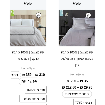
מחירים:
מחירים:
מחירים:
Sale!
Sale!
זה
זה
עד
יש
עד
עד
יש
מספר
מספר
סוגים.
סוגים.
ניתן
ניתן
לבחור
לבחור
את
את
האפשרויות
האפשרויות
סט מצעים | 100% כותנה
סט מצעים | 100% כותנה
בעמוד
בעמוד
בעיבוד סאטן | דגם אלגנס
פרקל | דגם שושן
המוצר
המוצר
לבן
HomeStyle
HomeStyle
₪
359
–
₪
310
בחר
₪
250
–
₪
35
אפשרויות
₪
212.50
–
₪
29.75
סט זוגי 160/200
בחר אפשרויות
סט זוגי רחב 180/200
זוג ציפיות 50*70