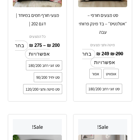
את
את
האפשרויות
האפשרויות
סט מצעים חורפי –
מצעי חורף חמים במיוחד |
בעמוד
בעמוד
״אטלנטיס״ – בד מינק פרוותי
דגם 202 |
המוצר
המוצר
עבה
כל המצעים
מיטה וחצי מצעים
₪
275
–
₪
200
בחר
₪
249
₪
290
בחר
אפשרויות
אפשרויות
סט זוגי רחב 180/200
אופוויט
אפור
סט יחיד 90/200
סט זוגי רחב 180/200
סט מיטה וחצי 120/200
טווח
למוצר
למוצר
מחירים:
Sale!
Sale!
זה
זה
יש
עד
יש