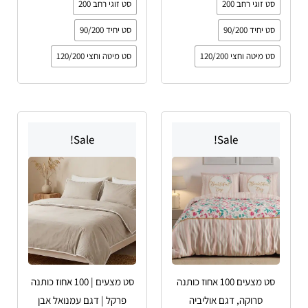
סט זוגי רחב 200
סט זוגי רחב 200
סט יחיד 90/200
סט יחיד 90/200
סט מיטה וחצי 120/200
סט מיטה וחצי 120/200
טווח
טווח
למוצר
למוצר
מחירים:
מחירים:
Sale!
Sale!
זה
זה
עד
יש
עד
יש
מספר
מספר
סוגים.
סוגים.
ניתן
ניתן
לבחור
לבחור
את
את
האפשרויות
האפשרויות
סט מצעים 100 אחוז כותנה
סט מצעים | 100 אחוז כותנה
בעמוד
בעמוד
סרוקה, דגם אוליביה
פרקל | דגם עמנואל אבן
המוצר
המוצר