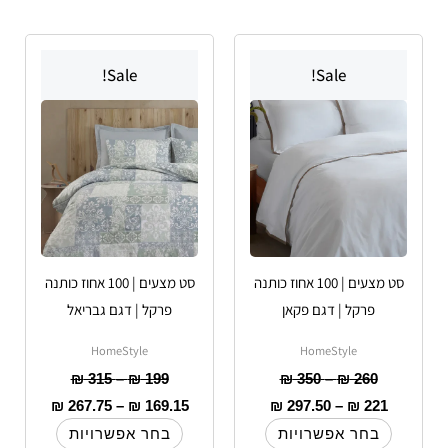
טווח
טווח
טווח
טווח
למוצר
למוצר
מחירים:
מחירים:
מחירים:
מחירים:
Sale!
Sale!
זה
זה
עד
יש
עד
עד
יש
עד
מספר
מספר
סוגים.
סוגים.
ניתן
ניתן
לבחור
לבחור
את
את
האפשרויות
האפשרויות
סט מצעים | 100 אחוז כותנה
סט מצעים | 100 אחוז כותנה
בעמוד
בעמוד
פרקל | דגם פקאן
פרקל | דגם גבריאל
המוצר
המוצר
HomeStyle
HomeStyle
₪
315
–
₪
199
₪
350
–
₪
260
₪
267.75
–
₪
169.15
₪
297.50
–
₪
221
בחר אפשרויות
בחר אפשרויות