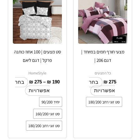
מספר
מספר
סוגים.
סוגים.
ניתן
ניתן
לבחור
לבחור
את
את
האפשרויות
האפשרויות
מצעי חורף חמים במיוחד |
סט מצעים | 100 אחוז כותנה
בעמוד
בעמוד
דגם 206 |
פרקל | דגם ליאם
המוצר
המוצר
כל המצעים
HomeStyle
₪
275
–
₪
190
₪
275
בחר
בחר
אפשרויות
אפשרויות
סט זוגי רחב 180/200
יחיד 90/200
סט זוגי 160/200
סט זוגי רחב 180/200