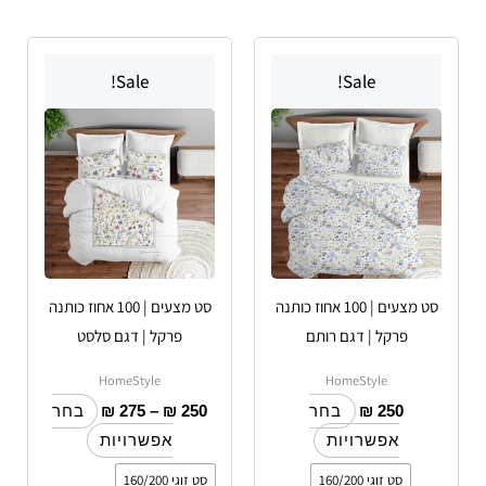
טווח
למוצר
למוצר
מחירים:
Sale!
Sale!
זה
זה
יש
עד
יש
מספר
מספר
סוגים.
סוגים.
ניתן
ניתן
לבחור
לבחור
את
את
האפשרויות
האפשרויות
סט מצעים | 100 אחוז כותנה
סט מצעים | 100 אחוז כותנה
בעמוד
בעמוד
פרקל | דגם רותם
פרקל | דגם סלסט
המוצר
המוצר
HomeStyle
HomeStyle
₪
275
–
₪
250
₪
250
בחר
בחר
אפשרויות
אפשרויות
סט זוגי 160/200
סט זוגי 160/200