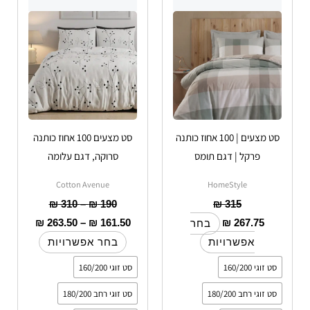
יש
עד
יש
עד
מספר
מספר
סוגים.
סוגים.
ניתן
ניתן
לבחור
לבחור
את
את
האפשרויות
האפשרויות
סט מצעים | 100 אחוז כותנה
סט מצעים 100 אחוז כותנה
בעמוד
בעמוד
פרקל | דגם תומס
סרוקה, דגם עלומה
המוצר
המוצר
Cotton Avenue
HomeStyle
₪
310
–
₪
190
₪
315
₪
263.50
–
₪
161.50
₪
267.75
בחר
אפשרויות
בחר אפשרויות
סט זוגי 160/200
סט זוגי 160/200
סט זוגי רחב 180/200
סט זוגי רחב 180/200