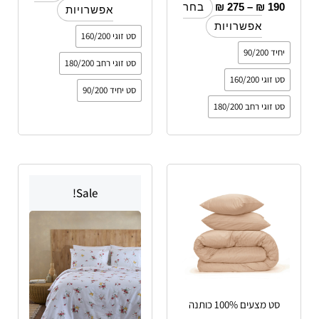
₪
275
–
₪
190
בחר
אפשרויות
אפשרויות
סט זוגי 160/200
יחיד 90/200
סט זוגי רחב 180/200
סט זוגי 160/200
סט יחיד 90/200
סט זוגי רחב 180/200
טווח
טווח
למוצר
למוצר
מחירים:
מחירים:
Sale!
זה
זה
עד
יש
עד
יש
מספר
מספר
סוגים.
סוגים.
ניתן
ניתן
לבחור
לבחור
סט מצעים 100% כותנה
את
את