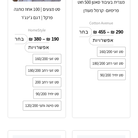
מצרית בעיבוד סאטן 500 חוט
האפשרויות
האפשרויות
סט מצעים | 100 אחוז כותנה
פרימיום- קרמל מעודן
בעמוד
בעמוד
פרקל | דגם ג'ינג'ר
המוצר
המוצר
Cotton Avenue
HomeStyle
₪
455
–
₪
290
בחר
₪
380
–
₪
190
בחר
אפשרויות
אפשרויות
סט זוגי 160/200
סט זוגי 160/200
סט זוגי רחב 180/200
סט זוגי רחב 180/200
סט יחיד 90/200
סט זוגי רחב 200
סט יחיד 90/200
סט מיטה וחצי 120/200
טווח
טווח
טווח
למוצר
למוצר