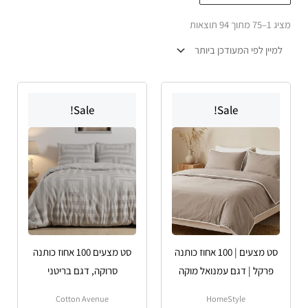
הפריט
מציג 1–75 מתוך 94 תוצאות
העדכני
ביותר
למוצר
למוצר
Sale!
Sale!
זה
זה
יש
יש
מספר
מספר
סוגים.
סוגים.
ניתן
ניתן
לבחור
לבחור
את
את
האפשרויות
האפשרויות
סט מצעים | 100 אחוז כותנה
סט מצעים 100 אחוז כותנה
בעמוד
בעמוד
פרקל | דגם עמנואל מוקה
סרוקה, דגם בריטני
המוצר
המוצר
Cotton Avenue
HomeStyle