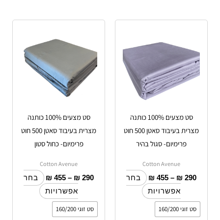
טווח
טווח
למוצר
למוצר
מחירים:
מחירים:
זה
זה
עד
יש
עד
יש
מספר
מספר
סוגים.
סוגים.
ניתן
ניתן
לבחור
לבחור
סט מצעים 100% כותנה
סט מצעים 100% כותנה
את
את
מצרית בעיבוד סאטן 500 חוט
מצרית בעיבוד סאטן 500 חוט
האפשרויות
האפשרויות
פרימיום- סגול בהיר
פרימיום- כחול סטון
בעמוד
בעמוד
המוצר
המוצר
Cotton Avenue
Cotton Avenue
₪
455
–
₪
290
₪
455
–
₪
290
בחר
בחר
אפשרויות
אפשרויות
סט זוגי 160/200
סט זוגי 160/200