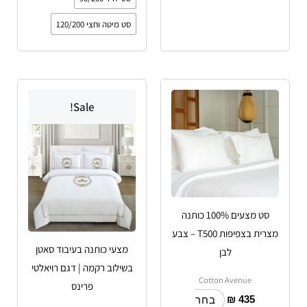
סט מיטה וחצי 120/200
למוצר
למוצר
Sale!
זה
זה
יש
יש
מספר
מספר
סוגים.
סוגים.
ניתן
ניתן
לבחור
לבחור
סט מצעים 100% כותנה
את
את
מצרית בצפיפות T500 – צבע
האפשרויות
האפשרויות
מצעי כותנה בעיבוד סאטן
לבן
בעמוד
בעמוד
בשילוב רקמה | דגם רויאלטי
המוצר
המוצר
Cotton Avenue
פרינס
₪
435
בחר