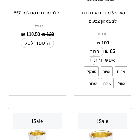
האפשרויות
מארז: 6 מגבות מטבח דגם
נטלה מהודרת מפולימר 567
בעמוד
לב במגוון צבעים
המוצר
יודאיקה
מגבות
₪
110.50
₪
130
₪
100
הוספה לסל
₪
85
בחר
אפשרויות
אדום
אפור
טורקיז
כחול
מוקה
שחור
Sale!
Sale!