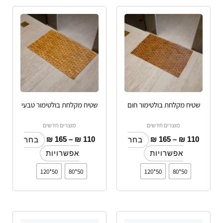
טווח
טווח
למוצר
למוצר
מחירים:
מחירים:
זה
זה
עד
יש
עד
יש
מספר
מספר
סוגים.
סוגים.
ניתן
ניתן
לבחור
לבחור
שטיח מקלחת בולטימור חום
שטיח מקלחת בולטימור טבעי
את
את
האפשרויות
האפשרויות
מוצרים חדשים
מוצרים חדשים
בעמוד
בעמוד
₪
165
–
₪
110
₪
165
–
₪
110
בחר
בחר
המוצר
המוצר
אפשרויות
אפשרויות
50*120
50*80
50*120
50*80
למוצר
למוצר