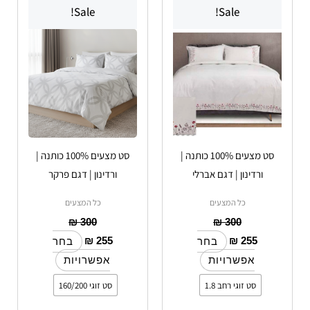
Sale!
Sale!
זה
זה
יש
יש
מספר
מספר
סוגים.
סוגים.
ניתן
ניתן
לבחור
לבחור
את
את
האפשרויות
האפשרויות
סט מצעים 100% כותנה |
סט מצעים 100% כותנה |
בעמוד
בעמוד
ורדינון | דגם אברלי
ורדינון | דגם פרקר
המוצר
המוצר
כל המצעים
כל המצעים
₪
300
₪
300
₪
255
₪
255
בחר
בחר
אפשרויות
אפשרויות
סט זוגי רחב 1.8
סט זוגי 160/200