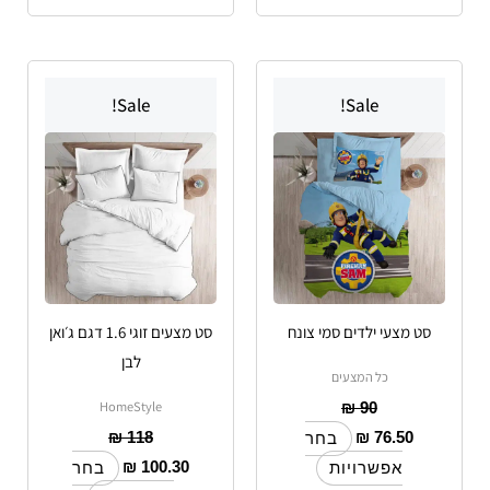
למוצר
למוצר
Sale!
Sale!
זה
זה
יש
יש
מספר
מספר
סוגים.
סוגים.
ניתן
ניתן
לבחור
לבחור
את
את
האפשרויות
האפשרויות
סט מצעי ילדים סמי צונח
סט מצעים זוגי 1.6 דגם ג׳ואן
בעמוד
בעמוד
לבן
המוצר
המוצר
כל המצעים
HomeStyle
₪
90
₪
118
₪
76.50
בחר
₪
100.30
אפשרויות
בחר