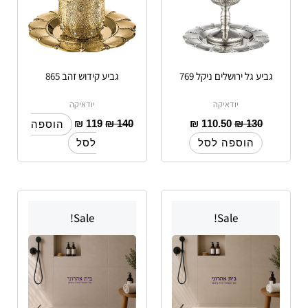
גביע גל ירושלים ניקל 769
גביע קידוש זהב 865
יודאיקה
יודאיקה
₪
119
₪
140
₪
110.50
₪
130
הוספה
הוספה לסל
לסל
טווח
טווח
טווח
טווח
למוצר
למוצר
מחירים:
מחירים:
מחירים:
מחירים:
Sale!
Sale!
זה
זה
עד
יש
עד
עד
יש
עד
מספר
מספר
סוגים.
סוגים.
ניתן
ניתן