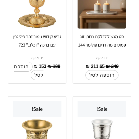
סט מגש להדלקת נרות וזוג
גביע קידוש גימור זהב פיליגרין
פמוטים מהודרים פולימר 144
עם ברכה "ויכלו.." 723
יודאיקה
יודאיקה
₪
153
₪
180
₪
211.65
₪
249
הוספה
הוספה לסל
לסל
Sale!
Sale!