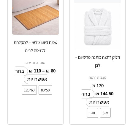
יש
עד
יש
מספר
מספר
סוגים.
סוגים.
ניתן
ניתן
לבחור
לבחור
שטיח קיוטו טבעי – למקלחת
את
את
ולכניסה לבית
האפשרויות
האפשרויות
חלוק רחצה כותנה פרימיום –
בעמוד
בעמוד
מוצרים חדשים
לבן
המוצר
המוצר
₪
110
–
₪
60
בחר
מגבות רחצה
אפשרויות
₪
170
60*120
50*80
₪
144.50
בחר
אפשרויות
L-XL
S-M