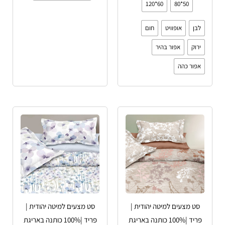
60*120
50*80
לבן
אופוויט
חום
ירוק
אפור בהיר
אפור כהה
למוצר
למוצר
זה
זה
יש
יש
מספר
מספר
סוגים.
סוגים.
ניתן
ניתן
לבחור
לבחור
סט מצעים למיטה יהודית |
סט מצעים למיטה יהודית |
את
את
פריד |100% כותנה באריגת
פריד |100% כותנה באריגת
האפשרויות
האפשרויות