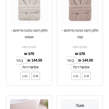
ניתן
ניתן
לבחור
לבחור
את
את
האפשרויות
האפשרויות
חלוק רחצה כותנה פרימיום –
חלוק רחצה כותנה פרימיום –
בעמוד
בעמוד
קפה
אופוויט
המוצר
המוצר
מגבות רחצה
מגבות רחצה
₪
170
₪
170
₪
144.50
₪
144.50
בחר
בחר
אפשרויות
אפשרויות
L-XL
S-M
L-XL
S-M
טווח
למוצר
למוצר
מחירים:
Sale!
זה
זה