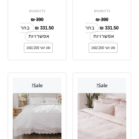
כל המצעים
כל המצעים
₪
390
₪
390
₪
331.50
₪
331.50
בחר
בחר
אפשרויות
אפשרויות
סט זוגי 160/200
סט זוגי 160/200
למוצר
למוצר
Sale!
Sale!
זה
זה
יש
יש
מספר
מספר
סוגים.
סוגים.
ניתן
ניתן
לבחור
לבחור
את
את