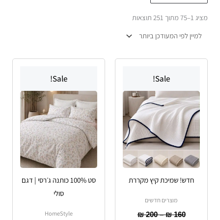
הפריט
מציג 1–75 מתוך 251 תוצאות
העדכני
ביותר
טווח
טווח
טווח
טווח
למוצר
למוצר
מחירים:
מחירים:
מחירים:
מחירים:
Sale!
Sale!
זה
זה
עד
יש
עד
עד
יש
עד
מספר
מספר
סוגים.
סוגים.
ניתן
ניתן
לבחור
לבחור
את
את
האפשרויות
האפשרויות
חדש! שמיכת קיץ מקררת
סט 100% כותנה ג׳רסי | דגם
בעמוד
בעמוד
סולי
המוצר
המוצר
מוצרים חדשים
HomeStyle
₪
200
–
₪
160