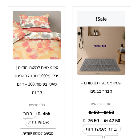
טווח
טווח
למוצר
למוצר
מחירים:
מחירים:
Sale!
זה
זה
עד
יש
עד
יש
מספר
מספר
סוגים.
סוגים.
ניתן
ניתן
לבחור
לבחור
סט מצעים למיטה יהודית |
את
את
פריד |100% כותנה באריגת
האפשרויות
האפשרויות
שטיח אמבט דגם מורנו –
סאטן צפיפות 300 – דגם
בעמוד
בעמוד
מבחר צבעים
קרינה
המוצר
המוצר
מוצרים חדשים
כל המצעים
₪
90
–
₪
50
₪
455
בחר
₪
76.50
–
₪
42.50
אפשרויות
בחר אפשרויות
מצעים למיטה יהודית