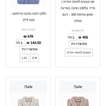
סט מצעים למיטה יהודית |
את
את
פריד |100% כותנה באריגת
האפשרויות
האפשרויות
חלוק רחצה כותנה פרימיום –
סאטן צפיפות 300 – דגם
בעמוד
בעמוד
סגול לילך
פמלה
המוצר
המוצר
מגבות רחצה
כל המצעים
₪
170
₪
455
בחר
₪
144.50
בחר
אפשרויות
אפשרויות
מצעים למיטה יהודית
L-XL
S-M
למוצר
למוצר
Sale!
Sale!
זה
זה
יש
יש
מספר
מספר
סוגים.
סוגים.