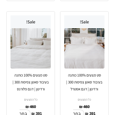
למוצר
למוצר
Sale!
Sale!
זה
זה
יש
יש
מספר
מספר
סוגים.
סוגים.
ניתן
ניתן
לבחור
לבחור
את
את
האפשרויות
האפשרויות
סט מצעים 100% כותנה
סט מצעים 100% כותנה
בעמוד
בעמוד
בעיבוד סאטן צפיפות 300 |
בעיבוד סאטן צפיפות 300 |
המוצר
המוצר
ורדינון | דגם אסטרל
ורדינון | דגם פלורנס
כל המצעים
כל המצעים
₪
460
₪
460
₪
391
₪
391
בחר
בחר