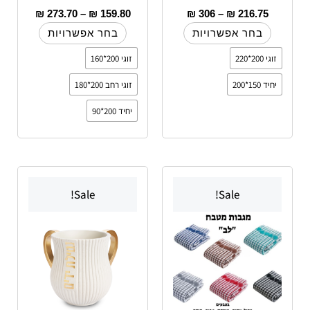
₪
273.70
–
₪
159.80
₪
306
–
₪
216.75
בחר אפשרויות
בחר אפשרויות
זוגי 200*220
זוגי 200*160
יחיד 150*200
זוגי רחב 200*180
יחיד 200*90
למוצר
Sale!
Sale!
זה
יש
מספר
סוגים.
ניתן
לבחור
את