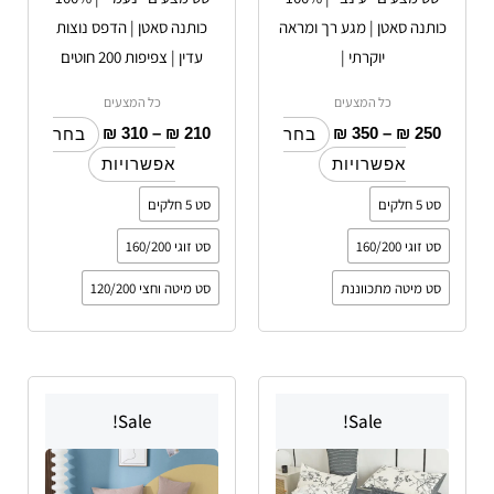
בעמוד
בעמוד
כותנה סאטן | מגע רך ומראה
כותנה סאטן | הדפס נוצות
המוצר
המוצר
יוקרתי |
עדין | צפיפות 200 חוטים
כל המצעים
כל המצעים
₪
310
–
₪
210
₪
350
–
₪
250
בחר
בחר
אפשרויות
אפשרויות
סט 5 חלקים
סט 5 חלקים
סט זוגי 160/200
סט זוגי 160/200
סט מיטה מתכווננת
סט מיטה וחצי 120/200
טווח
טווח
למוצר
למוצר
מחירים:
מחירים:
Sale!
Sale!
זה
זה
עד
יש
עד
יש
מספר
מספר