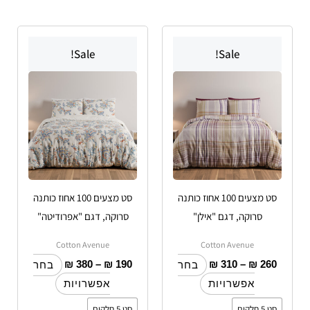
טווח
טווח
למוצר
למוצר
מחירים:
מחירים:
Sale!
Sale!
זה
זה
עד
יש
עד
יש
מספר
מספר
סוגים.
סוגים.
ניתן
ניתן
לבחור
לבחור
את
את
האפשרויות
האפשרויות
סט מצעים 100 אחוז כותנה
סט מצעים 100 אחוז כותנה
בעמוד
בעמוד
סרוקה, דגם "אילן"
סרוקה, דגם "אפרודיטה"
המוצר
המוצר
Cotton Avenue
Cotton Avenue
₪
380
–
₪
190
₪
310
–
₪
260
בחר
בחר
אפשרויות
אפשרויות
סט 5 חלקים
סט 5 חלקים