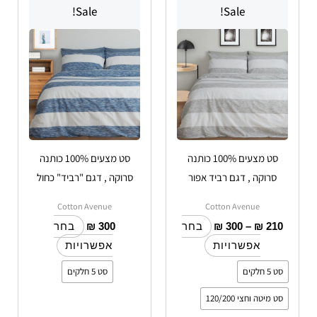
מחירים:
Sale!
Sale!
זה
זה
עד
יש
יש
מספר
מספר
סוגים.
סוגים.
ניתן
ניתן
לבחור
לבחור
את
את
האפשרויות
האפשרויות
סט מצעים 100% כותנה
סט מצעים 100% כותנה
בעמוד
בעמוד
סרוקה , דגם רביד אפור
סרוקה , דגם "רביד" כחול
המוצר
המוצר
Cotton Avenue
Cotton Avenue
₪
300
₪
300
–
₪
210
בחר
בחר
אפשרויות
אפשרויות
סט 5 חלקים
סט 5 חלקים
סט מיטה וחצי 120/200