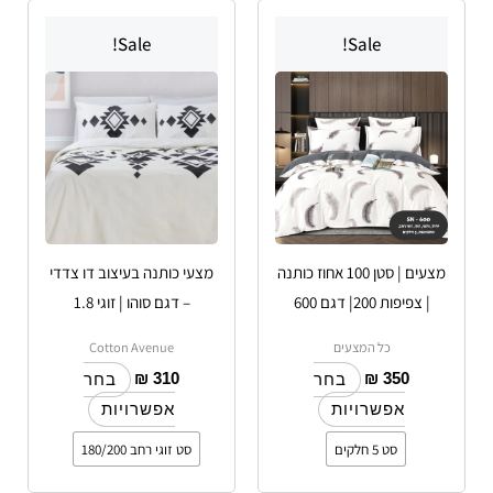
למוצר
למוצר
Sale!
Sale!
זה
זה
יש
יש
מספר
מספר
סוגים.
סוגים.
ניתן
ניתן
לבחור
לבחור
את
את
האפשרויות
האפשרויות
מצעים | סטן 100 אחוז כותנה
מצעי כותנה בעיצוב דו צדדי
בעמוד
בעמוד
| צפיפות 200| דגם 600
– דגם סוהו | זוגי 1.8
המוצר
המוצר
כל המצעים
Cotton Avenue
₪
310
₪
350
בחר
בחר
אפשרויות
אפשרויות
סט 5 חלקים
סט זוגי רחב 180/200