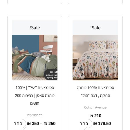
טווח
למוצר
למוצר
מחירים:
Sale!
Sale!
זה
זה
יש
עד
יש
מספר
מספר
סוגים.
סוגים.
ניתן
ניתן
לבחור
לבחור
את
את
האפשרויות
האפשרויות
סט מצעים 100% כותנה
סט מצעים "יעל" | 100%
בעמוד
בעמוד
סרוקה , דגם "סול"
כותנה סאטן | צפיפות 200
המוצר
המוצר
חוטים
Cotton Avenue
כל המצעים
₪
210
₪
350
–
₪
250
₪
178.50
בחר
בחר