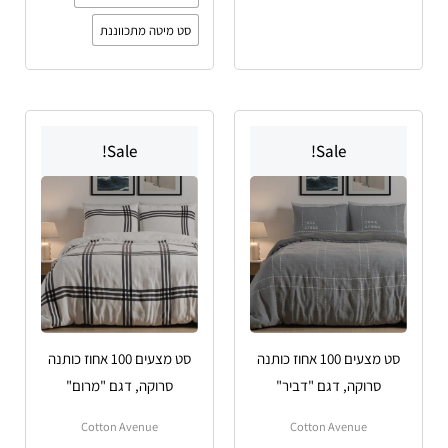
סט מיטה מתכווננת
טווח
טווח
טווח
טווח
למוצר
למוצר
מחירים:
מחירים:
מחירים:
מחירים:
Sale!
Sale!
זה
זה
עד
יש
עד
עד
יש
עד
מספר
מספר
סוגים.
סוגים.
ניתן
ניתן
לבחור
לבחור
את
את
האפשרויות
האפשרויות
סט מצעים 100 אחוז כותנה
סט מצעים 100 אחוז כותנה
בעמוד
בעמוד
סרוקה, דגם "דביר"
סרוקה, דגם "מרום"
המוצר
המוצר
Cotton Avenue
Cotton Avenue