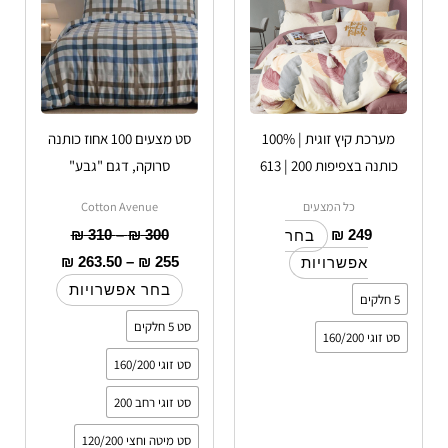
סוגים.
סוגים.
ניתן
ניתן
לבחור
לבחור
את
את
האפשרויות
האפשרויות
מערכת קיץ זוגית | 100%
סט מצעים 100 אחוז כותנה
בעמוד
בעמוד
כותנה בצפיפות 200 | 613
סרוקה, דגם "גבע"
המוצר
המוצר
כל המצעים
Cotton Avenue
₪
310
–
₪
300
₪
249
בחר
₪
263.50
–
₪
255
אפשרויות
בחר אפשרויות
5 חלקים
סט 5 חלקים
סט זוגי 160/200
סט זוגי 160/200
סט זוגי רחב 200
סט מיטה וחצי 120/200