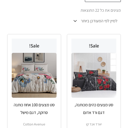
הפריט
מציגים את כל ⁦22⁩ התוצאות
העדכני
ביותר
טווח
טווח
טווח
למוצר
למוצר
מחירים:
מחירים:
מחירים:
Sale!
Sale!
זה
זה
עד
יש
עד
יש
עד
מספר
מספר
סוגים.
סוגים.
ניתן
ניתן
לבחור
לבחור
את
את
האפשרויות
האפשרויות
סט מצעים כהים מכותנה,
סט מצעים 100 אחוז כותנה
בעמוד
בעמוד
דגם ורד אדום
סרוקה, דגם מישל
המוצר
המוצר
יארד אנד קו
Cotton Avenue