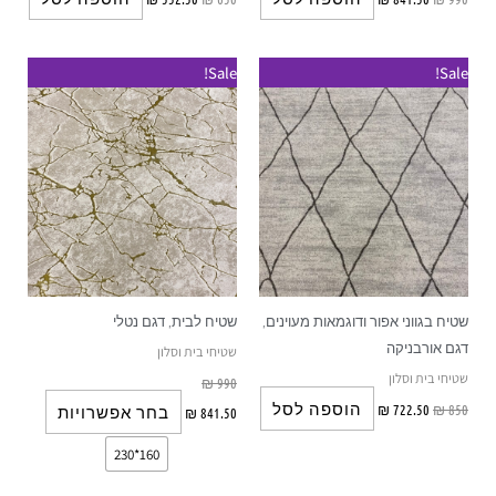
למוצר
Sale!
Sale!
זה
יש
מספר
סוגים.
ניתן
לבחור
את
האפשרוי
שטיח בגווני אפור ודוגמאות מעוינים,
שטיח לבית, דגם נטלי
בעמוד
דגם אורבניקה
שטיחי בית וסלון
המוצר
שטיחי בית וסלון
₪
990
הוספה לסל
₪
722.50
₪
850
בחר אפשרויות
₪
841.50
160*230