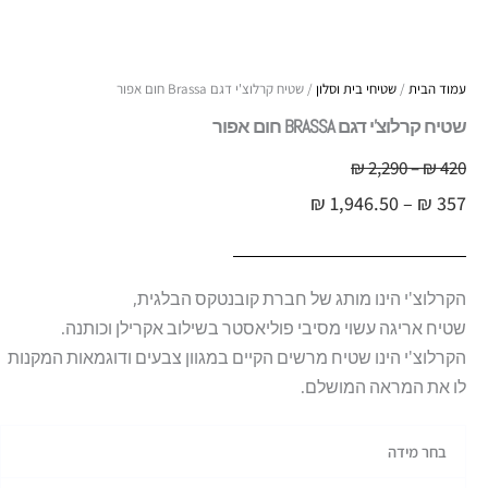
עמוד הבית
/
שטיחי בית וסלון
/ שטיח קרלוצ'י דגם Brassa חום אפור
שטיח קרלוצ'י דגם BRASSA חום אפור
טווח
420
₪
–
2,290
₪
טווח
מחירים:
₪
1,946.50
–
₪
357
מחירים:
עד
עד
הקרלוצ'י הינו מותג של חברת קובנטקס הבלגית,
שטיח אריגה עשוי מסיבי פוליאסטר בשילוב אקרילן וכותנה.
הקרלוצ'י הינו שטיח מרשים הקיים במגוון צבעים ודוגמאות המקנות
לו את המראה המושלם.
כמות
בחר מידה
של