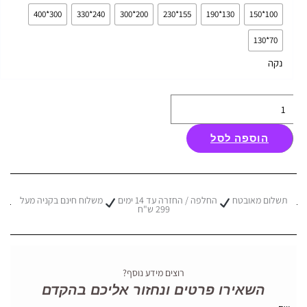
שטיח
300*400
240*330
200*300
155*230
130*190
100*150
קרלוצ'י
70*130
דגם
Brassa
נקה
חום
אפור
הוספה לסל
תשלום מאובטח
החלפה / החזרה עד 14 ימים
משלוח חינם בקניה מעל
299 ש"ח
רוצים מידע נוסף?
השאירו פרטים ונחזור אליכם בהקדם