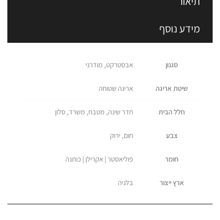
תיאור
מידע נוסף
סגנון
אבסטרקט, מודרני
שיטת אריגה
אריגה שטוחה
חלל הבית
חדר שינה, מטבח, משרד, סלון
צבע
חום, ירוק
חומר
פוליאסטר | אקרילן | כותנה
ארץ ייצור
בלגיה