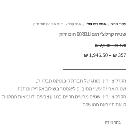
עמוד הבית
/
שטיחי בית וסלון
/ שטיח קרלוצ'י דגם Borelli חום ירוק
שטיח קרלוצ'י דגם BORELLI חום ירוק
טווח
420
₪
–
2,290
₪
טווח
מחירים:
₪
1,946.50
–
₪
357
מחירים:
עד
עד
הקרלוצ'י הינו מותג של חברת קובנטקס הבלגית,
שטיח אריגה עשוי מסיבי פוליאסטר בשילוב אקרילן וכותנה.
הקרלוצ'י הינו שטיח מרשים הקיים במגוון צבעים ודוגמאות המקנות
לו את המראה המושלם.
כמות
בחר מידה
של