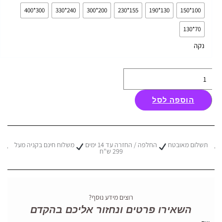
שטיח
300*400
240*330
200*300
155*230
130*190
100*150
קרלוצ'י
70*130
דגם
Borelli
נקה
חום
ירוק
הוספה לסל
תשלום מאובטח
החלפה / החזרה עד 14 ימים
משלוח חינם בקניה מעל
299 ש"ח
רוצים מידע נוסף?
השאירו פרטים ונחזור אליכם בהקדם