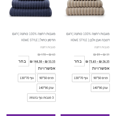
סוגים.
סוגים.
ניתן
ניתן
לבחור
לבחור
את
את
האפשרויות
האפשרויות
מגבות רחצה 100% כותנה | דגם
מגבות רחצה 100% כותנה | דגם
בעמוד
בעמוד
דנובה אבן ולבן | HOME STYLE
הדסון כחול | HOME STYLE
המוצר
המוצר
מגבות רחצה
מגבות רחצה
₪
170
–
₪
63
₪
89
–
₪
31
בחר
בחר
₪
144.50
–
₪
53.55
₪
75.65
–
₪
26.35
אפשרויות
אפשרויות
פנים 50*90
גוף 70*130
פנים 50*90
גוף 70*130
ענק 90*140
ענק 90*140
3 מגבות גוף בהנחה