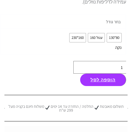
עמידה לדליפות נוזלים).
כמות
בחר גודל
של
שטיח
80*130
עגול 160
160*230
קאוליפה
נקה
–
דגם
1
הוספה לסל
תשלום מאובטח
החלפה / החזרה עד 14 ימים
משלוח חינם בקניה מעל
299 ש"ח