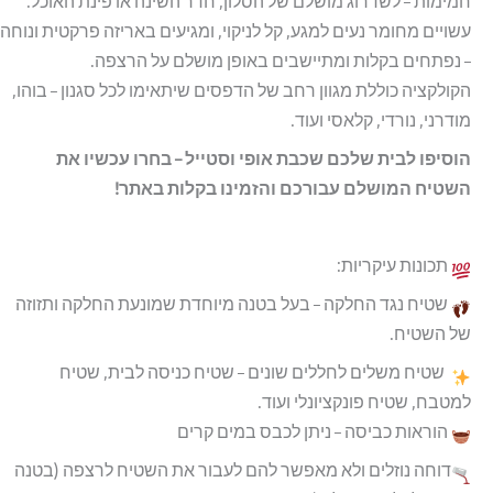
חמימות – לשדרוג מושלם של הסלון, חדר השינה או פינת האוכל.
עשויים מחומר נעים למגע, קל לניקוי, ומגיעים באריזה פרקטית ונוחה
– נפתחים בקלות ומתיישבים באופן מושלם על הרצפה.
הקולקציה כוללת מגוון רחב של הדפסים שיתאימו לכל סגנון – בוהו,
מודרני, נורדי, קלאסי ועוד.
הוסיפו לבית שלכם שכבת אופי וסטייל – בחרו עכשיו את
השטיח המושלם עבורכם והזמינו בקלות באתר!
תכונות עיקריות:
שטיח נגד החלקה – בעל בטנה מיוחדת שמונעת החלקה ותזוזה
של השטיח.
שטיח משלים לחללים שונים – שטיח כניסה לבית, שטיח
למטבח, שטיח פונקציונלי ועוד.
הוראות כביסה – ניתן לכבס במים קרים
דוחה נוזלים ולא מאפשר להם לעבור את השטיח לרצפה (בטנה