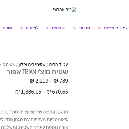
שמיכות וכריות
מגבות
שטיחים
למטבח
שונות
עמוד הבית
/
שטיחי בית וסלון
/ שטיח סוצ'י TRIAN 
שטיח סוצ'י TRIAN אפור
טווח
טווח
₪
2,219
–
₪
789
מחירים:
מחירים:
₪
1,886.15
–
₪
670.65
הדגם המנצח של קולקציית סוצ׳י, המ
עד
עד
גיאומטריות מעלפות עם סגנון התשל
צורה נוספת לאורך השטיח, ומשלבת מס