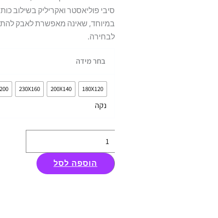
סיבי פוליאסטר ואקריליק בשילוב כות
במיוחד, שאינה מאפשרת לאבק להתבצ
לבחירה.
כמות
בחר מידה
של
שטיח
200
230X160
200X140
180X120
סוצ'י
נקה
TRIAN
אפור
הוספה לסל