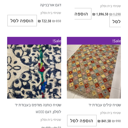
דגם אורבניקה
שטיחי בית וסלון
שטיחי בית וסלון
הוספה
₪
1,096.50
₪
1,290
הוספה לסל
₪
722.50
₪
850
לסל
טווח
טווח
למוצר
Sale!
Sale!
מחירים:
מחירים:
זה
עד
עד
יש
מספר
סוגים.
ניתן
לבחור
את
האפשרויות
שטיח קילים עבודת יד
שטיח כותנה מודפס בעבודת יד
בעמוד
לסלון, דגם MOOD
שטיחי בית וסלון
המוצר
שטיחי בית וסלון
הוספה לסל
₪
841.50
₪
990
₪
480
–
₪
72