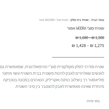
עמוד הבית
/
שטיחי בית וסלון
/ שטיח סוצ'י MODRA אפור
שטיח סוצ'י MODRA אפור
טווח
1,500
₪
–
1,680
₪
טווח
מחירים:
₪
1,428
–
₪
1,275
מחירים:
עד
עד
שטיח מודרני לסלון מקולקציית סוצ׳י ההיפואלרגנית, שמאפשרת גם
לאנשים שאלרגיים לאבק להינות משטיח בבית.השטיח עשוי מחוטי
פוליאסטר רך בשילוב כותנה ואקריליק, הנארגים במכונה בטכניקה
מיוחדת שאינה מאפשרת לאבק להצטבר בין סיבי השטיח.
כמות
בחר מידה
של