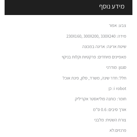
מידע נוסף
צבע: אפור
מידה: 230X160, 300X200, 330X240
שיטת אריגה: אריגה במכונה
מאפיינים מיוחדים: פרקטיות וקלות בניקוי
סגנון: מודרני
חלל: חדר שינה, משרד, סלון, פינת אוכל
i robot: כן
חומר: כותנה פוליאסטר אקריליק
אורך סיבים: 0.6 ס"מ
צורת השטיח: מלבני
פרנזים:לא