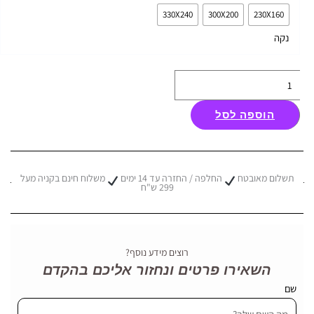
שטיח
330X240
300X200
230X160
סוצ'י
נקה
MODRA
אפור
הוספה לסל
תשלום מאובטח
החלפה / החזרה עד 14 ימים
משלוח חינם בקניה מעל
299 ש"ח
רוצים מידע נוסף?
השאירו פרטים ונחזור אליכם בהקדם
שם