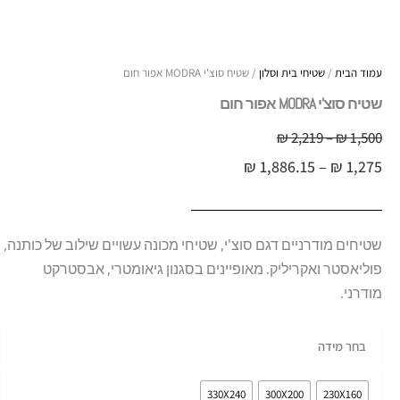
עמוד הבית
/
שטיחי בית וסלון
/ שטיח סוצ'י MODRA אפור חום
שטיח סוצ'י MODRA אפור חום
טווח
1,500
₪
–
2,219
₪
טווח
מחירים:
₪
1,886.15
–
₪
1,275
מחירים:
עד
עד
שטיחים מודרניים דגם סוצ'י, שטיחי מכונה עשויים שילוב של כותנה,
פוליאסטר ואקריליק. מאופיינים בסגנון גיאומטרי, אבסטרקט
מודרני.
כמות
בחר מידה
של
שטיח
330X240
300X200
230X160