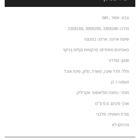
צבע: אפור , חום
מידה: 230X160, 300X200, 330X240
שיטת אריגה: אריגה במכונה
מאפיינים מיוחדים: פרקטיות וקלות בניקוי
סגנון: מודרני
חלל: חדר שינה, משרד, סלון, פינת אוכל
i robot: כן
חומר: כותנה פוליאסטר אקריליק
אורך סיבים: 0.6 ס"מ
צורת השטיח: מלבני
פרנזים:לא