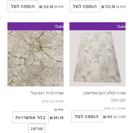
הוספה לסל
הוספה לסל
₪
552.50
₪
650
₪
722.50
₪
850
למוצר
Sale!
Sale!
זה
יש
מספר
סוגים.
ניתן
לבחור
את
האפשרוי
שטיח לסלון | דגם אמדאוס |
שטיח לבית, דגם נטלי
בעמוד
160×230
שטיחי בית וסלון
המוצר
שטיחי בית וסלון
₪
990
הוספה לסל
₪
935
₪
1,100
בחר אפשרויות
₪
841.50
160*230