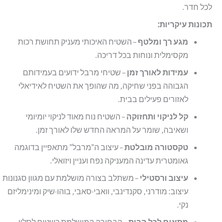
לכל חדר.
תכונות עיקריות:
מגע רך ומלטף
– השטיח האיכותי מעניק תחושת רכות
מקסימלית ונוחות בכל דריכה.
עמידות לאורך זמן
– שטיחי מרבל ידועים בעמידותם
הגבוהה בפני שחיקה, מה שהופך את השטיח לאידיאלי
לאזורים פעילים בבית.
קל לניקוי ותחזוקה
– השטיח נוח מאוד לניקוי יומיומי
ושאיבה, שומר על המראה החדש שלו לאורך זמן.
טקסטורה מובלטת
– עיצוב ה"מרבל" מתאפיין בדוגמה
גאומטרית עדינה המעניקה נפח ועניין ויזואלי.
עיצוב ורסטילי
– משתלב בצורה מושלמת עם מגוון סגנונות
עיצוב: מודרני, סקנדינבי, וואבי-סאבי, בוהו-שיק ומינימליזם
נקי.
מתאים לכל הבית
– הבחירה המושלמת כשטיח לסלון,