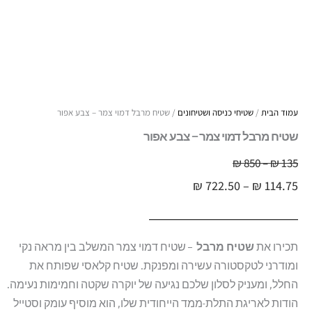
עמוד הבית
/
שטיחי כניסה ושטיחונים
/ שטיח מרבל דמוי צמר – צבע אפור
שטיח מרבל דמוי צמר – צבע אפור
טווח
135
₪
–
850
₪
טווח
מחירים:
₪
722.50
–
₪
114.75
מחירים:
עד
עד
תכירו את
שטיח מרבל
– שטיח דמוי צמר המשלב בין מראה נקי
ומודרני לטקסטורה עשירה ומפנקת. שטיח קלאסי שפותח את
החלל, ומעניק לסלון שלכם נגיעה של יוקרה שקטה וחמימות נעימה.
הודות לאריגת התלת-ממד הייחודית שלו, הוא מוסיף עומק וסטייל