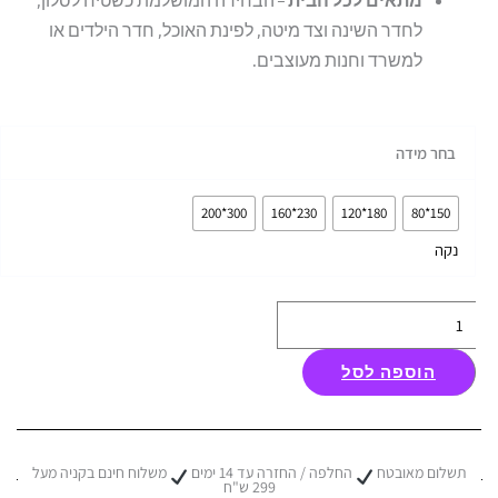
לחדר השינה וצד מיטה, לפינת האוכל, חדר הילדים או
למשרד וחנות מעוצבים.
כמות
בחר מידה
של
שטיח
300*200
230*160
180*120
150*80
מרבל
נקה
דמוי
צמר
-
צבע
הוספה לסל
אפור
תשלום מאובטח
החלפה / החזרה עד 14 ימים
משלוח חינם בקניה מעל
299 ש"ח