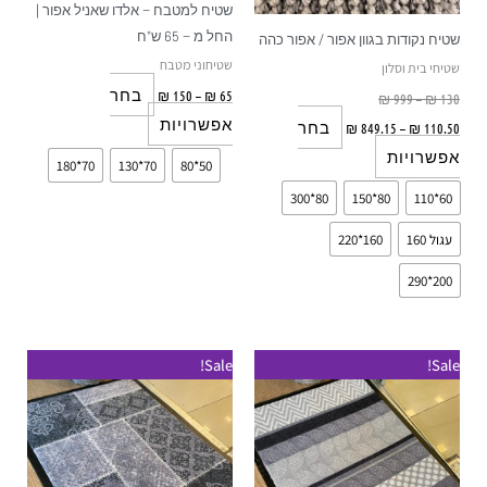
שטיח למטבח – אלדו שאניל אפור |
האפשרויות
האפשרויות
החל מ – 65 ש"ח
שטיח נקודות בגוון אפור / אפור כהה
בעמוד
בעמוד
שטיחוני מטבח
שטיחי בית וסלון
המוצר
המוצר
בחר
₪
150
–
₪
65
₪
999
–
₪
130
אפשרויות
בחר
₪
849.15
–
₪
110.50
אפשרויות
70*180
70*130
50*80
80*300
80*150
60*110
עגול 160
160*220
200*290
Sale!
Sale!