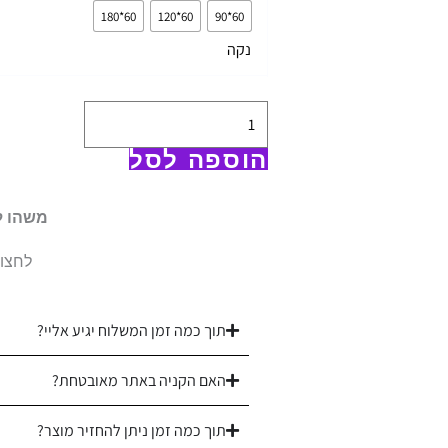
שטיח
60*180
60*120
60*90
למטבח
נקה
-
רביב
אפור
|
הוספה לסל
החל
מ
משהו ל
-
לחצו 
75
ש"ח
|
תוך כמה זמן המשלוח יגיע אליי?
לא
האם הקניה באתר מאובטחת?
מחליק
תוך כמה זמן ניתן להחזיר מוצר?