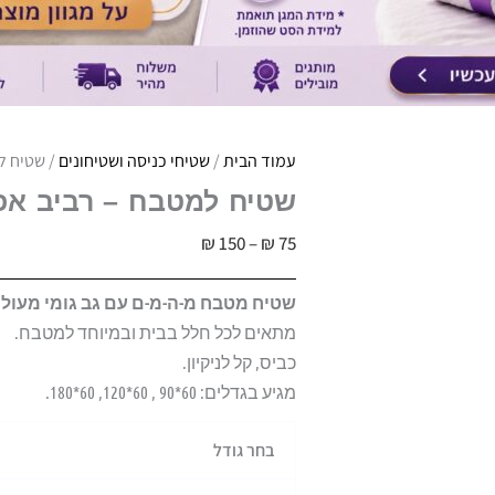
עמוד הבית
/
שטיחי כניסה ושטיחונים
/ שטיח למטבח 
שטיח למטבח – רביב אפור | החל מ –
טווח
₪
150
–
₪
75
מחירים:
שטיח מטבח מ-ה-מ-ם עם גב גומי מעולה
מתאים לכל חלל בבית ובמיוחד למטבח.
עד
כביס, קל לניקיון.
מגיע בגדלים: 60*90 , 60*120, 60*180.
כמות
בחר גודל
של