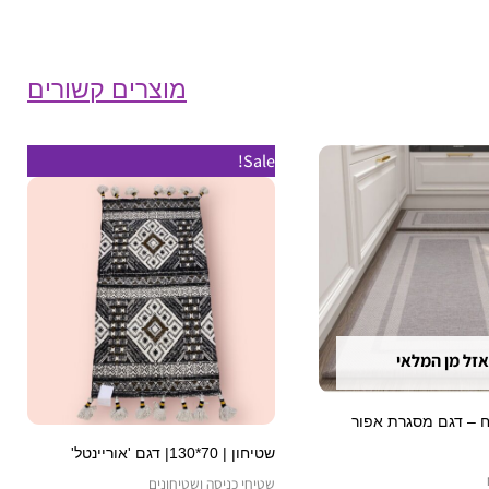
מוצרים קשורים
טווח
למוצר
Sale!
מחירים:
זה
עד
יש
מספר
סוגים.
ניתן
לבחור
אזל מן המלאי
את
האפשרויות
 – דגם מסגרת אפור
בעמוד
שטיחון | 70*130| דגם 'אוריינטל'
המוצר
שטיחי כניסה ושטיחונים