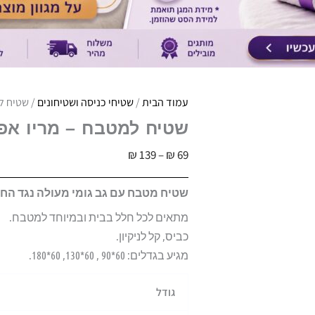
עמוד הבית
/
שטיחי כניסה ושטיחונים
/ שטיח ל
שטיח למטבח – מריו אפו
טווח
₪
139
–
₪
69
מחירים:
שטיח מטבח עם גב גומי מעולה נגד הח
מתאים לכל חלל בבית ובמיוחד למטבח.
עד
כביס, קל לניקיון.
מגיע בגדלים: 60*90 , 60*130, 60*180.
כמות
גודל
של