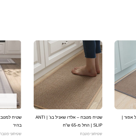
טווח
למוצר
למוצר
מחירים:
זה
זה
עד
יש
יש
מספר
מספר
סוגים.
סוגים.
ניתן
ניתן
לבחור
לבחור
את
את
האפשרויות
האפשרויות
אפור |
שטיח מטבח – אלדו שאניל בג' | ANTI
שטיח למטבח
בעמוד
בעמוד
SLIP | החל מ-65 ש"ח
בהיר
המוצר
המוצר
שטיחוני מטבח
שטיחוני מטבח