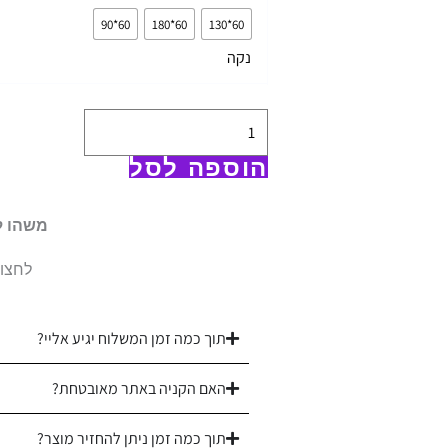
שטיח
60*90
60*180
60*130
למטבח
נקה
-
מריו
אפור
|
הוספה לסל
לא
מחליק
משהו ל
לחצו 
תוך כמה זמן המשלוח יגיע אליי?
האם הקניה באתר מאובטחת?
תוך כמה זמן ניתן להחזיר מוצר?