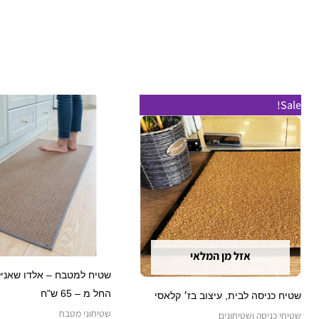
טווח
Sale!
מחירים:
עד
אזל מן המלאי
שטיח למטבח – אלדו שאניל 
החל מ – 65 ש"ח
שטיח כניסה לבית, עיצוב בז׳ קלאסי
שטיחוני מטבח
שטיחי כניסה ושטיחונים