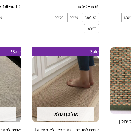
ות
65
₪
–
540
₪
בחר אפשרויות
115
₪
–
150
₪
*130
70*130
50*80
150*230
70*180
טווח
ט
למוצר
למוצר
Sale!
Sale!
מחירים:
מ
זה
זה
עד
ע
יש
יש
מספר
מספר
סוגים.
סוגים.
ניתן
ניתן
לבחור
לבחור
את
את
אזל מן המלאי
האפשרויות
האפשרויות
ירוק |
בעמוד
בעמוד
שטיח למטבח – נטור בז' | לא מחליק |
שטיח למטבח –