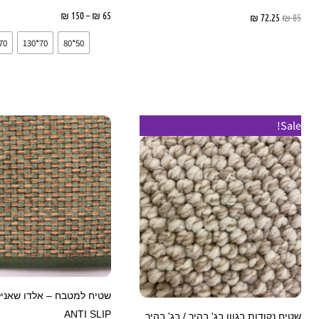
65
₪
–
150
₪
בחר אפשרוי
85
₪
72.25
₪
מידע נוסף
70*180
70*130
50*80
טווח
טווח
טווח
למוצר
Sale!
מחירים:
מחירים:
מחירים:
זה
עד
עד
עד
יש
מספר
סוגים.
ניתן
לבחור
את
האפשרויות
שטיח למטבח – אלדו שאניל 
בעמוד
ANTI SLIP
שטיח נקודות בגוון בג' בהיר / בג' בהיר