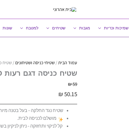
שמיכות וכריות
מגבות
שטיחים
למטבח
שונות
עמוד הבית
/
שטיחי כניסה ושטיחונים
/ שטיח כניסה דגם רע
שטיח כניסה דגם רעות HELLO במגוון צבעים גודל 45*75
₪
59
₪
50.15
שטיח נגד החלקה – בעל בטנה מיוח
מושלם לכניסה לבית.
קל לניקוי ותחזוקה – ניתן לניקיון 