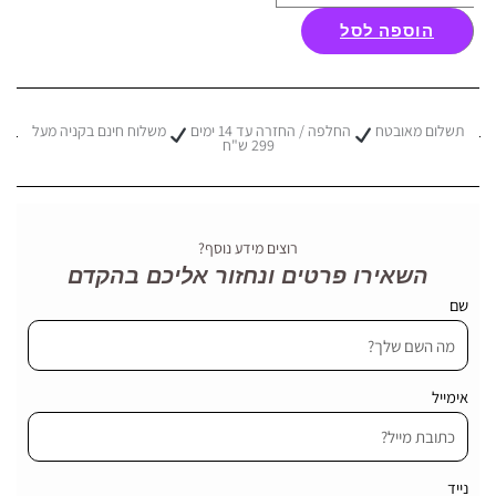
של
הוספה לסל
פרקט
למינציה
עץ
אלון
תשלום מאובטח
החלפה / החזרה עד 14 ימים
משלוח חינם בקניה מעל
299 ש"ח
עמיד
-
Quick
Step
רוצים מידע נוסף?
-
השאירו פרטים ונחזור אליכם בהקדם
דגם
שם
Eligna
אימייל
נייד