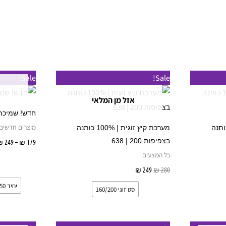
המחיר
המחיר
למוצר
למוצר
Sale!
Sale!
המקורי
הנוכחי
זה
זה
היה:
הוא:
אזל מן המלאי
₪ 249.
₪ 280.
יש
יש
חדש! שמיכת 
מספר
מספר
מוצרים חדשים
ץ זוגית | 100% כותנה
מערכת קיץ זוגית | 100% כותנה
סוגים.
סוגים.
בצפיפות 200 | 638
₪
249
–
₪
179
ניתן
ניתן
כל המצעים
לבחור
לבחור
ות
280
₪
249
₪
בחר אפשרויות
את
את
יחיד 150*200
סט זוגי 160/200
האפשרויות
האפשרויות
בעמוד
בעמוד
המוצר
המוצר
טווח
טווח
ט