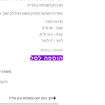
לא ניתן לשטיפה במדיח
הסדרה מציעה פתרון פשוט ויעיל לבישול, ע
מידות הסיר :
קוטר – 40 ס"מ
גובה – 16.2 ס"מ
ליטר – 17 ליטר
כמות
זמינות:
1 במלאי
של
הוספה לסל
סיר
16.2*40
משהו ל
ס"מ
לחצו 
17
ליטר
מסדרת
תוך כמה זמן המשלוח יגיע אליי?
Mineral