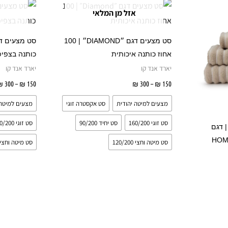
זה
זה
אזל מן המלאי
עד
יש
יש
מספר
מספר
סט מצעים דגם ״DIAMOND״ | 100
סוגים.
סוגים.
אחוז כותנה איכותית
כותנה בצפיפות
ניתן
ניתן
יארד אנד קו
יארד אנד קו
לבחור
לבחור
150
₪
–
300
₪
בחר אפשרויות
150
₪
–
300
₪
את
את
מצעים למיטה יהודית
סט אקסטרה זוגי
מצעים למיטה 
האפשרויות
האפשרויות
בעמוד
בעמוד
סט זוגי 160/200
סט יחיד 90/200
סט זוגי 160/200
כותנה | דגם
המוצר
המוצר
סט מיטה וחצי 120/200
סט מיטה וחצי 20/200
רויות