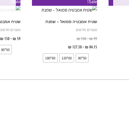
למוצר
Sale!
Sale!
מחירים:
מחירים:
מ
זה
עד
עד
ע
יש
שטיח אמבטיה סמואל – שמנת
שטיח אמבטי
מספר
מוצרים חדשים
מוצרים חדשים
סוגים.
₪
150
–
₪
59
₪
150
–
₪
99
ניתן
84.15
₪
–
127.50
₪
בחר אפשרויות
50*80
לבחור
60*180
60*120
50*80
את
האפשרויות
בעמוד
המוצר