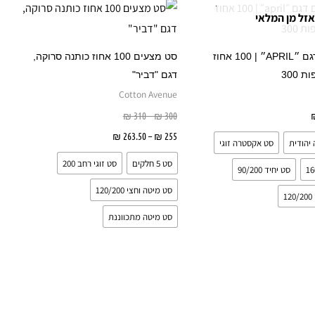
זה
זה
אזל מן המלאי
עד
עד
עד
יש
יש
מספר
מספר
סט מצעים דגם ״APRIL״ | 100 אחוז
סט מצעים 100 אחוז כותנה סרוקה,
סוגים.
סוגים.
 300
דגם "דביר"
ניתן
ניתן
Cotton Avenue
לבחור
לבחור
בחר אפשרויות
300
₪
–
310
₪
את
את
255
₪
–
263.50
₪
בחר אפשרויות
יהודית
סט אקסטרה זוגי
האפשרויות
האפשרו
סט 5 חלקים
סט זוגי רחב 200
בעמוד
בעמוד
סט יחיד 90/200
המוצר
המוצר
סט מיטה וחצי 120/200
1
סט מיטה מתכווננת