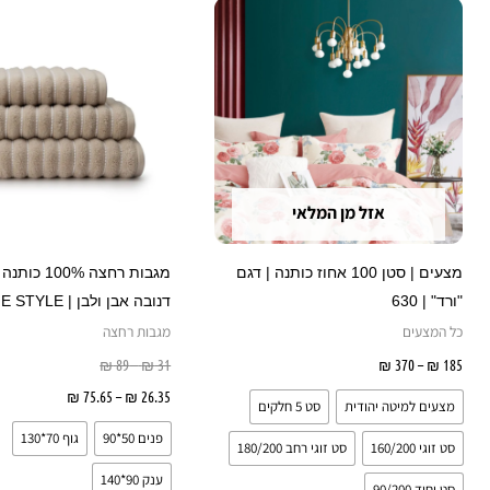
זה
עד
עד
עד
יש
מספר
סוגים.
ניתן
לבחור
את
אזל מן המלאי
האפשרויות
בעמוד
מצעים | סטן 100 אחוז כותנה | דגם
מגבות רחצה 100% 
המוצר
"ורד" | 630
דנובה אבן ולבן | HOME STYLE
כל המצעים
מגבות רחצה
185
₪
–
370
₪
בחר אפשרויות
31
₪
–
89
₪
26.35
₪
–
75.65
₪
בחר אפש
מצעים למיטה יהודית
סט 5 חלקים
פנים 50*90
גוף 70*130
סט זוגי 160/200
סט זוגי רחב 180/200
ענק 90*140
סט יחיד 90/200