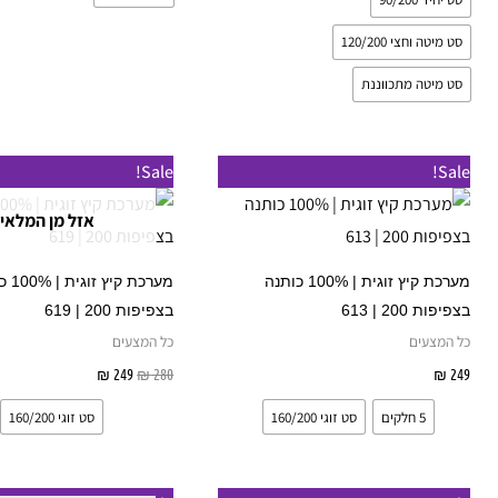
סט מיטה וחצי 120/200
סט מיטה מתכווננת
המחיר
המחיר
למוצר
Sale!
Sale!
המקורי
הנוכחי
זה
היה:
הוא:
אזל מן המלאי
₪ 249.
₪ 280.
יש
מספר
מערכת קיץ זוגית | 100% כותנה
מערכת קי
סוגים.
בצפיפות 200 | 613
בצפיפות 200 | 619
ניתן
כל המצעים
כל המצעים
לבחור
249
₪
בחר אפשרויות
280
₪
249
₪
בחר אפשרוי
את
5 חלקים
סט זוגי 160/200
סט זוגי 160/200
האפשרויות
בעמוד
המוצר
טווח
טווח