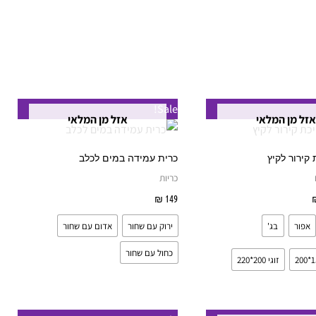
טווח
למוצר
למוצר
Sale!
מחירים:
אזל מן המלאי
אזל מן המלאי
זה
זה
עד
יש
יש
קירור לקיץ
כרית עמידה במים לכלב
מספר
מספר
כריות
סוגים.
סוגים.
בחר אפשרויות
149
₪
בחר אפשרויות
ניתן
ניתן
אפור
בג'
ירוק עם שחור
אדום עם שחור
לבחור
לבחור
את
את
כחול עם שחור
זוגי 200*220
האפשרויות
האפשרויות
בעמוד
בעמוד
המוצר
המוצר
ווח
טווח