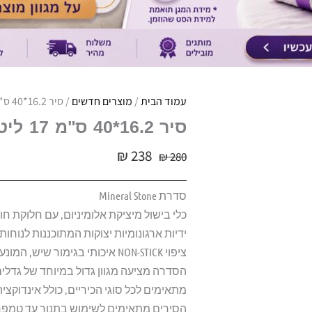
עמוד הבית
/
מוצרים חדשים
/ סיר 16.2*40 ס"מ 17 ליטר מסדרת Mineral Stone
סיר 16.2*40 ס"מ 17 ליטר מסדרת MINERAL STONE
₪
238
₪
280
סדרת Mineral Stone
כלי בישול מיציקת אלומיניום, עם חלוקת חום
ידיות ארגונומיות יצוקות המתוכננות לנוח
ציפוי NON-STICK איכותי בגימור שיש, המונע הידבקות המזון.
הסדרה מציעה מגוון גדול במיוחד של גדלים
מתאימים לכל סוגי הכיריים, כולל אינדוקציה
הסירים מתאימים לשימוש בתנור עד טמפרטורה של