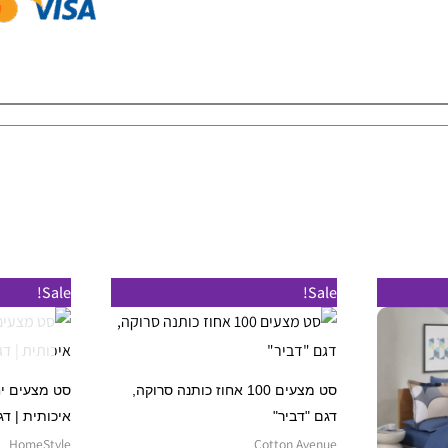
טווח
טווח
למוצר
למוצר
Sale!
Sale!
מחירים:
מחירים:
זה
זה
עד
עד
יש
יש
מספר
מספר
סט מצעים 100 אחוז כותנה סרוקה,
סוגים.
סוגים.
דגם "דביר"
איכותית | ד
ניתן
ניתן
HomeStyle
Cotton Avenue