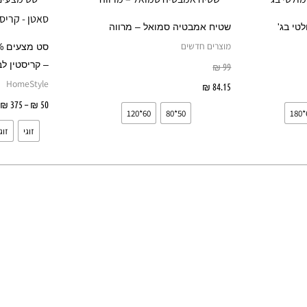
ע
יש
יש
טי בג'
שטיח אמבטיה סמואל – מרווה
מספר
מספר
מוצרים חדשים
סוגים.
סוגים.
– קריסטין לב
₪
99
ניתן
ניתן
HomeStyle
שרויות
84.15
₪
בחר אפשרויות
לבחור
לבחור
₪
375
–
₪
50
60*120
50*80
את
את
זוגי
זוג
האפשרויות
האפשרויות
בעמוד
בעמוד
המוצר
המוצר