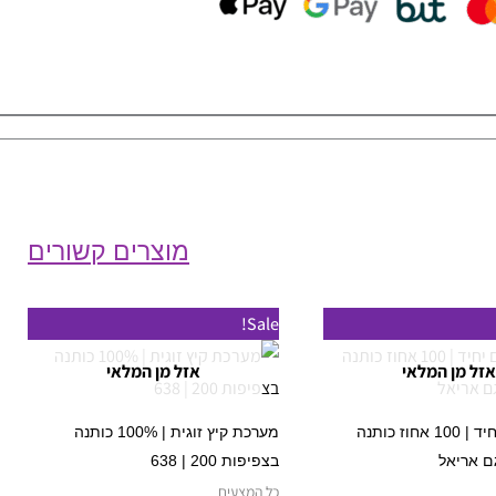
מוצרים קשורים
המחיר
המחיר
למוצר
למוצר
Sale!
המקורי
הנוכחי
זה
זה
היה:
הוא:
אזל מן המלאי
אזל מן המלאי
₪ 249.
₪ 280.
יש
יש
מספר
מספר
סט מצעים יחיד | 100 אחוז כותנה
מערכת קיץ זוגית | 100% כותנה
סוגים.
סוגים.
גם אריאל
בצפיפות 200 | 638
ניתן
ניתן
כל המצעים