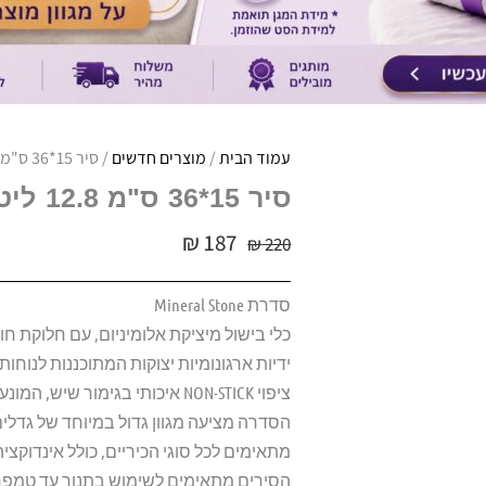
עמוד הבית
/
מוצרים חדשים
/ סיר 15*36 ס"מ 12.8 ליטר מסדרת Mineral Stone
סיר 15*36 ס"מ 12.8 ליטר מסדרת MINERAL STONE
₪
187
₪
220
סדרת Mineral Stone
כלי בישול מיציקת אלומיניום, עם חלוקת חום
ידיות ארגונומיות יצוקות המתוכננות לנוח
ציפוי NON-STICK איכותי בגימור שיש, המונע הידבקות המזון.
הסדרה מציעה מגוון גדול במיוחד של גדלים
מתאימים לכל סוגי הכיריים, כולל אינדוקציה
הסירים מתאימים לשימוש בתנור עד טמפרטורה של