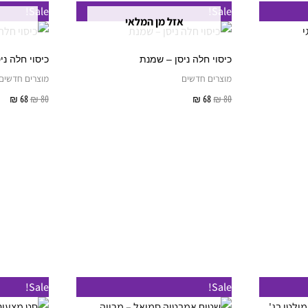
מוצר
Sale!
Sale!
אזל מן המלאי
ה
ש
כיסוי חלה ניסן – שמנת
כיסוי חלה ני
ספר
מוצרים חדשים
מוצרים חדשים
וגים.
80
₪
68
₪
מידע נוסף
80
₪
68
₪
מ
יתן
בחור
ת
אפשרויות
עמוד
מוצר
ט
למוצר
למוצר
Sale!
Sale!
מ
זה
זה