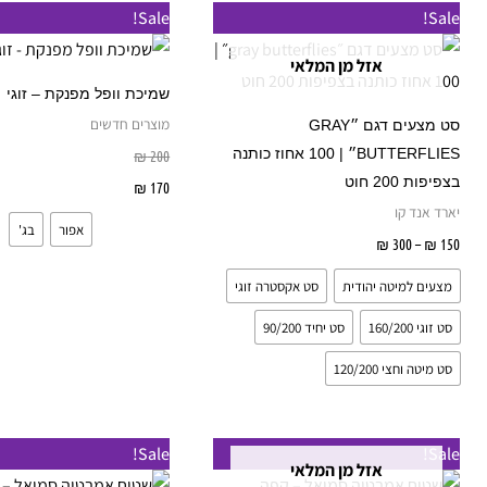
טווח
למוצר
ל
Sale!
Sale!
מחירים:
זה
ז
אזל מן המלאי
עד
יש
י
שמיכת וופל מפנקת – זוגי
מספר
מ
מוצרים חדשים
סט מצעים דגם ״GRAY
סוגים.
ס
BUTTERFLIES״ | 100 אחוז כותנה
₪
200
ניתן
נ
בצפיפות 200 חוט
170
₪
בחר אפשרויות
לבחור
ל
יארד אנד קו
אפור
בג'
את
א
150
₪
–
300
₪
בחר אפשרויות
האפשרויות
ה
מצעים למיטה יהודית
סט אקסטרה זוגי
בעמוד
ב
סט זוגי 160/200
סט יחיד 90/200
המוצר
ה
סט מיטה וחצי 120/200
טווח
טווח
טווח
למוצר
Sale!
Sale!
מחירים:
מחירים:
מחירים:
אזל מן המלאי
זה