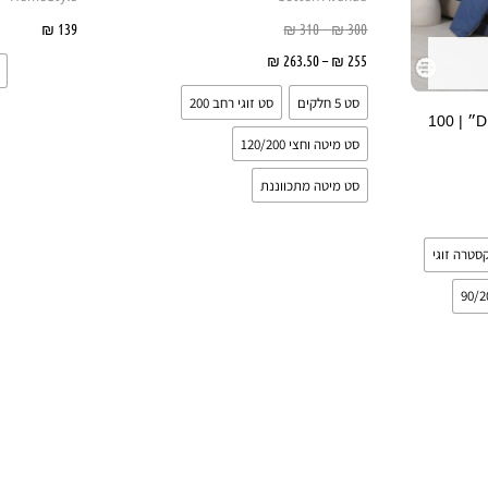
לבחור
לבחור
300
₪
–
310
₪
139
₪
בחר 
את
את
255
₪
–
263.50
₪
בחר אפשרויות
האפשרויות
האפשרויות
סט 5 חלקים
סט זוגי רחב 200
בעמוד
בעמוד
סט מצעים דגם ״DIAMOND״ | 100
המוצר
המוצר
סט מיטה וחצי 120/200
סט מיטה מתכווננת
יות
סטרה זוגי