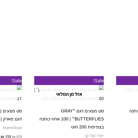
טווח
המחיר
ה
למוצר
למוצר
Sale!
Sale!
מחירים:
המקורי
ה
זה
זה
היה:
ה
אזל מן המלאי
עד
₪ 579.
9.
יש
יש
מספר
מספר
ץ זוגית | 100% כותנה
סט מצעים דגם ״GRAY
סוגים.
סוגים.
BUTTERFLIES״ | 100 אחוז כותנה
דגם מארק | מבצע
ניתן
ניתן
בצפיפות 200 חוט
HomeStyle
לבחור
לבחור
יארד אנד קו
ות
579
₪
159
₪