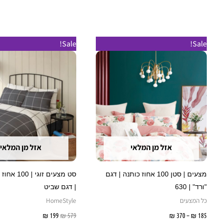
טווח
המחיר
המחיר
למוצר
Sale!
Sale!
מחירים:
המקורי
הנוכחי
זה
היה:
הוא:
עד
₪ 579.
₪ 199.
יש
מספר
סוגים.
ניתן
לבחור
את
אזל מן המלאי
אזל מן המלאי
האפשרויות
בעמוד
מצעים | סטן 100 אחוז כותנה | דגם
סט מצעים זוג
המוצר
"ורד" | 630
| דגם שביט
כל המצעים
HomeStyle
185
₪
–
370
₪
בחר אפשרויות
579
₪
199
₪
בחר אפשרוי