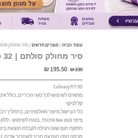
עמוד הבית
/
מוצרים חדשים
/ סיר מחולק סולתם | 32 ס"מ .5
סיר מחולק סולתם | 32 ס"מ 4.5 ליטר
₪
195.50
₪
230
סדרת Culinary
מתאים לשימוש לכל סוגי הכיריים, כולל אינ
קל לניקוי
כלי הבישול מיוצר מאלומיניום, בתהליך רב 
ציפוי Non stick איכותי, בטוח לשימוש – ללא PFOA, קדמיום ועופרת.
חלוקת חום שווה ויעילה לקבלת תוצאת בישו
מכסה חסין חום עם חריר לשחרור אדים, טבע