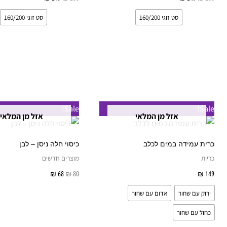
את
סט זוגי 160/200
סט זוגי 160/200
האפשרויות
בעמוד
המוצר
למוצר
Sale!
Sale!
אזל מן המלאי
אזל מן המלאי
זה
יש
כרית עמידה במים לכלב
כיסוי חלה ניסן – לבן
מספר
כריות
מוצרים חדשים
סוגים.
149
₪
בחר אפשרויות
80
₪
68
₪
מידע נוסף
ניתן
ירוק עם שחור
אדום עם שחור
לבחור
את
כחול עם שחור
האפשרויות