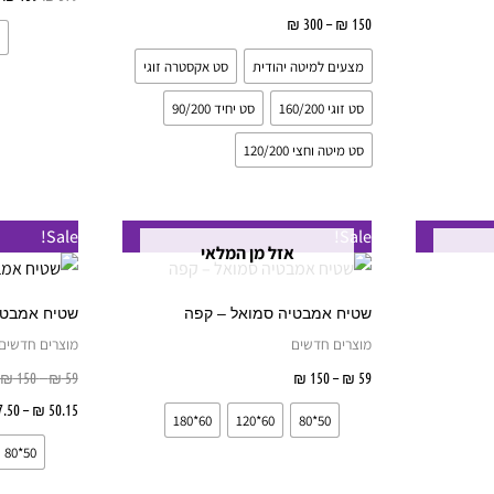
את
את
150
₪
–
300
₪
בחר אפשרויות
האפשרויות
האפשרויות
מצעים למיטה יהודית
סט אקסטרה זוגי
בעמוד
בעמוד
סט זוגי 160/200
סט יחיד 90/200
המוצר
המוצר
סט מיטה וחצי 120/200
טווח
ט
למוצר
Sale!
Sale!
מחירים:
מ
אזל מן המלאי
זה
עד
ע
יש
שטיח אמבטיה סמואל – קפה
שטיח אמבטיה
מספר
מוצרים חדשים
מוצרים חדשים
סוגים.
59
₪
–
150
₪
בחר אפשרויות
59
₪
–
150
₪
ניתן
.50
–
₪
50.15
60*180
60*120
50*80
לבחור
50*80
את
האפשרויות