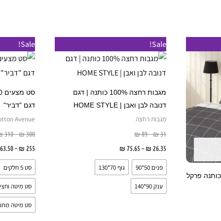
טווח
טווח
למוצר
למוצר
Sale!
Sale!
מחירים:
מחירים:
זה
זה
עד
עד
יש
יש
מספר
מספר
מגבות רחצה 100% כותנה | דגם
סוגים.
סוגים.
דנובה לבן ואבן | HOME STYLE
דגם "דביר"
ניתן
ניתן
מגבות רחצה
otton Avenue
לבחור
לבחור
₪
310
–
₪
300
₪
89
–
₪
31
את
את
26.35
₪
–
75.65
₪
בחר אפשרויות
255
₪
–
63.50
האפשרויות
האפשרויות
פנים 50*90
גוף 70*130
סט 5 חלקים
בעמוד
בעמוד
י | 100 אחוז כותנה פרקל
המוצר
המוצר
ענק 90*140
סט מיטה וחצי 20/200
סט מיטה מתכו
ות