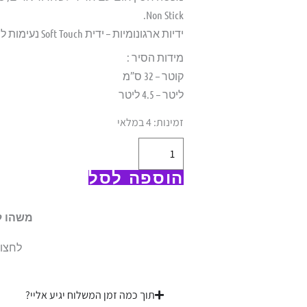
Non Stick.
ידיות ארגונומיות – ידית Soft Touch נעימות למגע ומבודדות חום, בעיצוב מיוחד
מידות הסיר :
קוטר – 32 ס”מ
ליטר – 4.5 ליטר
כמות
זמינות:
4 במלאי
של
סיר
הוספה לסל
מחולק
סולתם
משהו ל
|
32
לחצו 
ס"מ
4.5
תוך כמה זמן המשלוח יגיע אליי?
ליטר