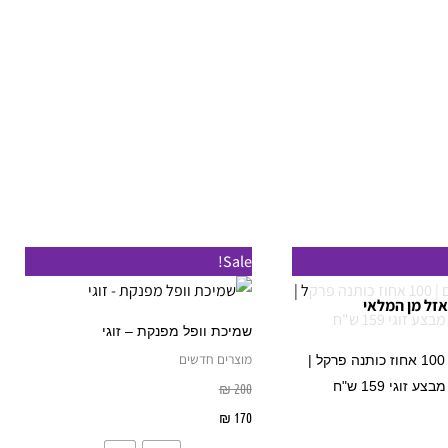
מחיר
למוצר
למוצר
Sale!
נוכחי
זה
זה
וא:
אזל מן המלאי
₪ 15
יש
יש
שמיכת וופל מפנקת – זוגי
מספר
מספר
מוצרים חדשים
סט מצעים | 100 אחוז כותנה פרקל |
סוגים.
סוגים.
 זוגי 159 ש"ח
₪
200
ניתן
ניתן
170
₪
בחר אפשרויות
לבחור
לבחור
בחר אפשרויות