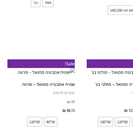
אפור
בג'
את
את
סט זוגי 160/200
האפשרויות
האפשרויות
בעמוד
בעמוד
המוצר
המוצר
ווח
טווח
למוצר
למוצר
Sale!
חירים:
מחירים:
זה
זה
ד
עד
יש
יש
 סמואל – מולטי בג'
שטיח אמבטיה סמואל – מרווה
מספר
מספר
מוצרים חדשים
סוגים.
סוגים.
₪
99
ניתן
ניתן
127
₪
בחר אפשרויות
84.15
₪
בחר אפשרויות
לבחור
לבחור
60*120
50*80
60*180
60*120
את
את
האפשרויות
האפשרויות