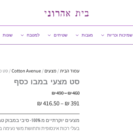
שמיכות וכריות
מגבות
שטיחים
למטבח
שונות
עמוד הבית
/
מצעים
/
Cotton Avenue
/ סט מ
סט מצעי במבו כסף
טווח
460
₪
–
490
₪
טווח
מחירים:
₪
416.50
–
₪
391
מחירים:
עד
מצעים יוקרתיים מ 100%- סיבי במבוק טבעיים
עד
בעלי רכות אינסופית ותחושת משי נעימה ב