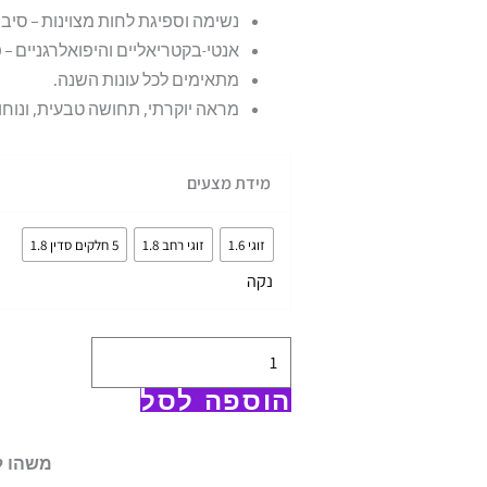
נשימה וספיגת לחות מצוינות – סיב
אנטי-בקטריאליים והיפואלרגניים –
מתאימים לכל עונות השנה.
מראה יוקרתי, תחושה טבעית, ונוחו
כמות
מידת מצעים
של
סט
זוגי 1.6
זוגי רחב 1.8
5 חלקים סדין 1.8
מצעי
נקה
במבו
כסף
הוספה לסל
משהו ל