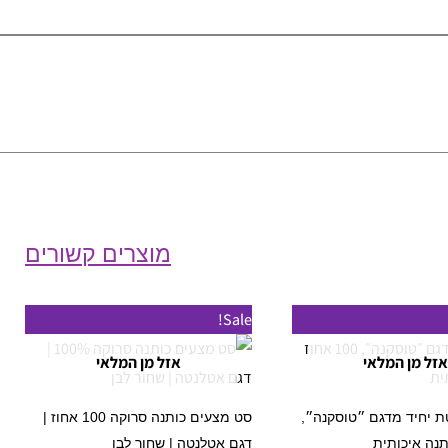
מוצרים קשורים
טווח
למוצר
למוצר
Sale!
מחירים:
זה
זה
אזל מן המלאי
אזל מן המלאי
עד
יש
יש
מספר
מספר
 יחיד מדגם ״טוסקנה״,
סט מצעים כותנה סרוקה 100 אחוז |
סוגים.
סוגים.
דגם אטלנטה | שחור לבן