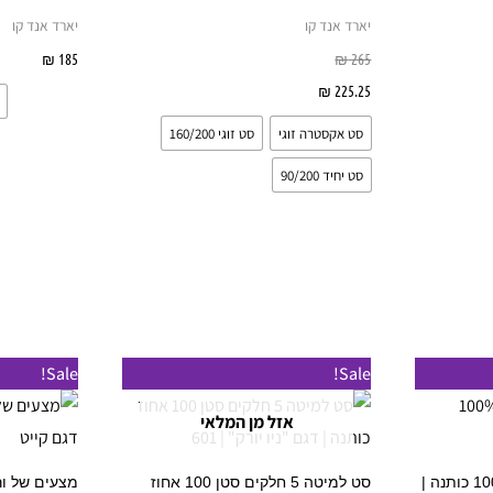
יתן
ניתן
יארד אנד קו
יארד אנד קו
בחור
לבחור
265
₪
185
₪
בחר 
ת
את
225.25
₪
בחר אפשרויות
אפשרויות
האפשרויות
סט אקסטרה זוגי
סט זוגי 160/200
עמוד
בעמוד
מוצר
המוצר
סט יחיד 90/200
מוצר
למוצר
Sale!
Sale!
ה
זה
אזל מן המלאי
ש
יש
ספר
מספר
סט מצעים למיטה וחצי 100% כותנה |
סט למיטה 5 חלקים סטן 100 אחוז