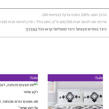
הרכב הסט: 100% כותנה פרקל בצפיפות 200
מידות: סט למיטה זוגית 160/200 ס”מ, הסט כולל: • סדין למיטה זוגית 160×200 ס”מ • 2 ציפיות לכרית 50×70 ס”מ • ציפה לשמיכה זוגית 220×200 ס”מ.
כיצד בוחרים מצעים? כיצד מטפלים? קראו הכל
במדרי
ך
למוצר
ל
Sale!
Sale!
זה
ז
יש
י
מספר
מ
סט מצעים כהים מכותנה, ד
סוגים.
ס
על רקע שחור׳