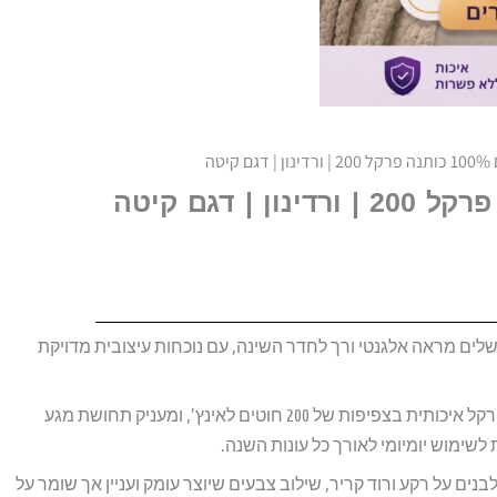
יטה
צעים דגם קיטה KITA במידה זוגי 1.6 משלים מראה אלגנטי ורך לחדר השינה, עם נוכחות עיצובית מדויקת
הסט עשוי מ־100% כותנה סרוקה באריגת פרקל איכותית בצפיפות של 200 חוטים לאינץ’, ומעניק תחושת מגע
 לשימוש יומיומי לאורך כל עונות השנה.
ם על רקע ורוד קריר, שילוב צבעים שיוצר עומק ועניין אך שומר על