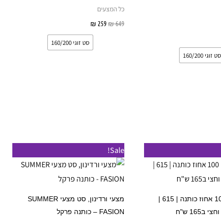
סוגים.
סוגים.
כל המצעים
ניתן
ניתן
649
₪
259
₪
בחר אפשרויות
לבחור
לבחור
אפשרויות
סט זוגי 160/200
את
את
סט זוגי 160/200
האפשרויות
האפשרויות
בעמוד
בעמוד
המוצר
המוצר
טווח
טווח
טווח
למוצר
למוצ
Sale!
מחירים:
מחירים:
מחירים:
זה
זה
עד
עד
עד
יש
יש
מספר
מספ
מצעי סטן 100 אחוז כותנה | 615 |
מצעי ורדינון, סט מצעי SUMMER
סוגים.
סוגים
ב165 ש"ח
FASION – כותנה פרקל