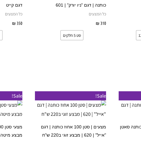
וגים.
סוגים.
כותנה | דגם "ניו יורק" | 601
דגם קייט
יתן
ניתן
כל המצעים
כל המצעים
בחור
לבחור
310
₪
בחר אפשרויות
350
₪
בחר 
ת
את
סט 5 חלקים
אפשרויות
האפשרויות
עמוד
בעמוד
מוצר
המוצר
טווח
טווח
למוצר
למוצר
Sale!
Sale!
מחירים:
מחירים:
זה
זה
עד
עד
יש
יש
מספר
מספר
צעים "עינב" | 100% כותנה סאטן
מצעים | סטן 100 אחוז כותנה | דגם
סוגים.
סוגים.
"אייל" | 620 | מבצע זוגי ב220 ש"ח
מבצע מיטה וחצי 