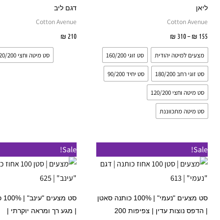
סוגים.
ס
ליאן
דגם ליב
ניתן
נ
Cotton Avenue
Cotton Avenue
לבחור
ל
155
₪
–
310
₪
בחר אפשרויות
210
₪
בחר אפשרויות
את
א
מצעים למיטה יהודית
סט זוגי 160/200
סט מיטה וחצי 120/200
האפשרויות
ה
בעמוד
ב
סט זוגי רחב 180/200
סט יחיד 90/200
המוצר
ה
סט מיטה וחצי 120/200
סט מיטה מתכווננת
טווח
טווח
למוצר
Sale!
Sale!
מחירים:
מחירים:
זה
עד
עד
יש
מספר
סט מצעים "נעמי" | 100% כותנה סאטן
סט מ
סוגים.
| הדפס נוצות עדין | צפיפות 200
| מגע רך ומראה יוקרתי |