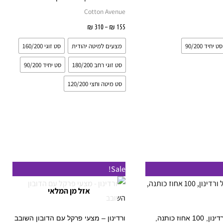
ניתן
ניתן
Cotton Avenue
לבחור
לבחור
אפשרויות
155
₪
–
310
₪
בחר אפשרויות
את
את
סט יחיד 90/200
מצעים למיטה יהודית
סט זוגי 160/200
האפשרויות
האפשרויו
בעמוד
בעמוד
סט זוגי רחב 180/200
סט יחיד 90/200
המוצר
המוצר
סט מיטה וחצי 120/200
המחיר
המחיר
למוצר
למוצר
Sale!
המקורי
הנוכחי
זה
זה
היה:
הוא:
אזל מן המלאי
₪ 259.
₪ 649.
יש
יש
מספר
מספר
מצעים של ורדינון, 100 אחוז כותנה,
ורדינון – מצעי פרקל עם הדובון השובב