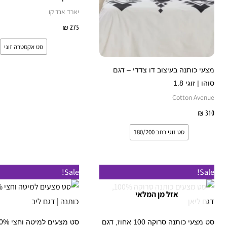
ניתן
נ
יארד אנד קו
לבחור
ל
275
₪
בחר אפשרויות
את
א
סט אקסטרה זוגי
האפשרויות
ה
בעמוד
ב
מצעי כותנה בעיצוב דו צדדי – דגם
המוצר
ה
סוהו | זוגי 1.8
Cotton Avenue
310
₪
בחר אפשרויות
סט זוגי רחב 180/200
טווח
למוצר
ל
Sale!
Sale!
מחירים:
זה
ז
אזל מן המלאי
עד
יש
י
מספר
מ
סט מצעי כותנה סרוקה 100 אחוז, דגם