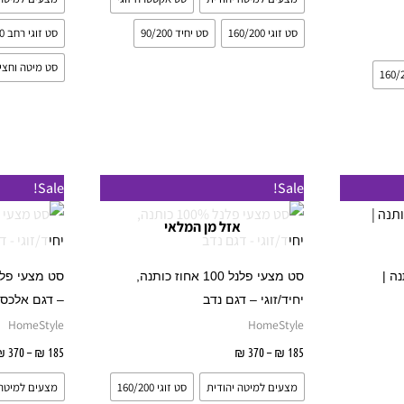
לבחור
לבחור
את
את
סט זוגי 160/200
סט יחיד 90/200
סט זוגי רחב 180/200
האפשרויות
האפשרויות
סט מיטה וחצי 20/200
בעמוד
בעמוד
המוצר
המוצר
טווח
מוצר
למוצר
Sale!
Sale!
מחירים:
ה
זה
אזל מן המלאי
עד
ש
יש
ספר
מספר
 כותנה |
סט מצעי פלנל 100 אחוז כותנה,
וגים.
סוגים.
יחיד/זוגי – דגם נדב
– דגם אלכס
יתן
ניתן
HomeStyle
HomeStyle
בחור
לבחור
185
₪
–
370
₪
בחר אפשרויות
185
₪
–
370
₪
ת
את
מצעים למיטה יהודית
סט זוגי 160/200
מצעים למיטה 
אפשרויות
האפשרויות