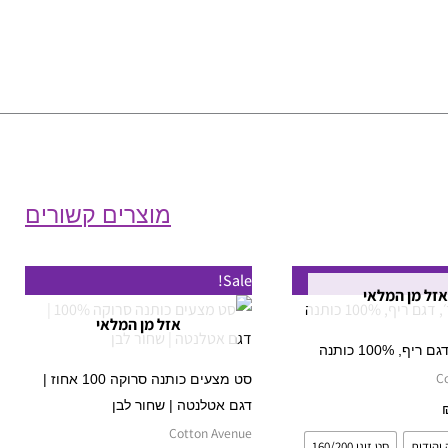
מוצרים קשורים
טווח
טווח
למוצר
למוצר
Sale!
מחירים:
מחירים:
אזל מן המלאי
זה
זה
אזל מן המלאי
עד
עד
יש
יש
ף, 100% כותנה
מספר
מספר
C
סט מצעים כותנה סרוקה 100 אחוז |
סוגים.
סוגים.
דגם אטלנטה | שחור לבן
בחר אפשרויות
ניתן
ניתן
Cotton Avenue
יהודית
סט זוגי 160/200