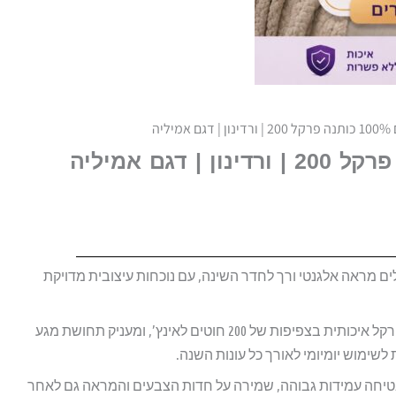
יליה
ם דגם אמיליה במידה זוגי 1.6 משלים מראה אלגנטי ורך לחדר השינה, עם נוכחות עיצובית מדויקת
הסט עשוי מ־100% כותנה סרוקה באריגת פרקל איכותית בצפיפות של 200 חוטים לאינץ’, ומעניק תחושת מגע
 לשימוש יומיומי לאורך כל עונות השנה.
יחה עמידות גבוהה, שמירה על חדות הצבעים והמראה גם לאחר