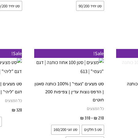
עמוד
בעמוד
סט יחיד 90/200
סט יחיד 90/200
מוצר
המוצר
טווח
למוצר
למוצר
Sale!
Sale!
מחירים:
זה
זה
עד
יש
יש
מספר
מספר
ים MIX ורדינון, 100% כותנה
סט מצעים "נעמי" | 100% כותנה סאטן
סוגים.
סוגים.
| הדפס נוצות עדין | צפיפות 200
דגם "ליהי" | 623
ניתן
ניתן
חוטים
כל המצעים
לבחור
לבחור
כל המצעים
ות
320
₪
בחר 
את
את
210
₪
–
310
₪
בחר אפשרויות
האפשרויות
האפשרויות
סט 5 חלקים
סט זוגי 160/200
בעמוד
בעמוד