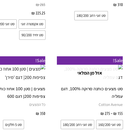
לבחור
310
₪
בחר אפשרויות
265
₪
את
225.25
₪
בחר אפשרויות
סט זוגי רחב 180/200
האפשרויות
סט אקסטרה זוגי
סט זוגי 160/200
בעמוד
המוצר
סט יחיד 90/200
טווח
למוצר
ל
Sale!
Sale!
מחירים:
זה
ז
אזל מן המלאי
עד
יש
י
מספר
מ
סט מצעים כותנה סרוקה 100%, דגם
מצעים | סטן 100 אחוז
סוגים.
ס
עמליה
צפיפות 200| דגם 600
ניתן
נ
Cotton Avenue
כל המצעים
לבחור
ל
155
₪
–
275
₪
בחר אפשרויות
350
₪
בחר אפשרויות
את
א
סט זוגי 160/200
סט זוגי רחב 180/200
סט 5 חלקים
האפשרויות
ה