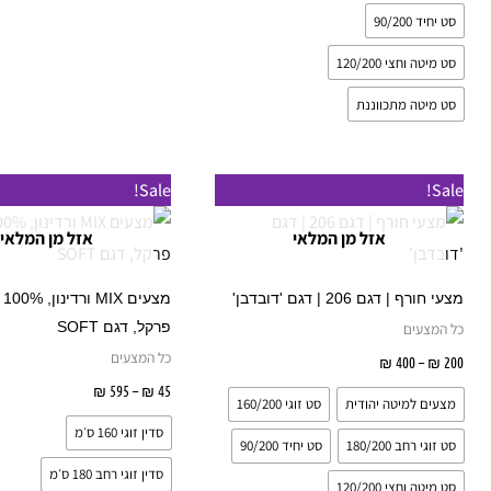
בעמוד
ב
סט יחיד 90/200
המוצר
ה
סט מיטה וחצי 120/200
סט מיטה מתכווננת
טווח
טווח
למוצר
Sale!
Sale!
מחירים:
מחירים:
זה
אזל מן המלאי
אזל מן המלאי
עד
עד
יש
מספר
מצעי חורף | דגם 206 | דגם 'דובדבן'
מצע
סוגים.
פרקל, דגם SOFT
כל המצעים
ניתן
כל המצעים
200
₪
–
400
₪
בחר אפשרויות
לבחור
45
₪
–
595
₪
בחר אפשרוי
מצעים למיטה יהודית
סט זוגי 160/200
את
סדין זוגי 160 ס׳מ
האפשרויות
סט זוגי רחב 180/200
סט יחיד 90/200
בעמוד
סדין זוגי רחב 180 ס׳מ
סט מיטה וחצי 120/200