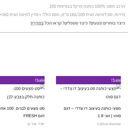
הרכב הסט: 100% כותנה פרקל בצפיפות 200
מידות: סט למיטה זוגית 160/200 ס”מ, הסט כולל: • סדין למיטה זוגית 160×200 ס”מ • 2 ציפיות לכרית 50×70 ס”מ • ציפה לשמיכה זוגית 220×200 ס”מ.
כיצד בוחרים מצעים? כיצד מטפלים? קראו הכל
במדרי
ך
למוצר
Sale!
Sale!
זה
יש
מספר
מצעי כותנה בעיצוב דו צדדי – דגם
סט מצעים לב
סוגים.
סוהו | זוגי 1.8
דגם FRESH
ניתן
Cotton Avenue
יארד אנד קו