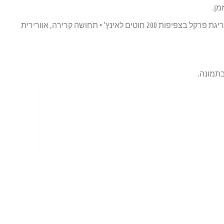
מן.
מאפיינים עיקריים: • 100% כותנה סרוקה • אריגת פרקל בצפיפות 200 חוטים לאינץ’ • תחושה קרירה, אוורירית
בתמונה.