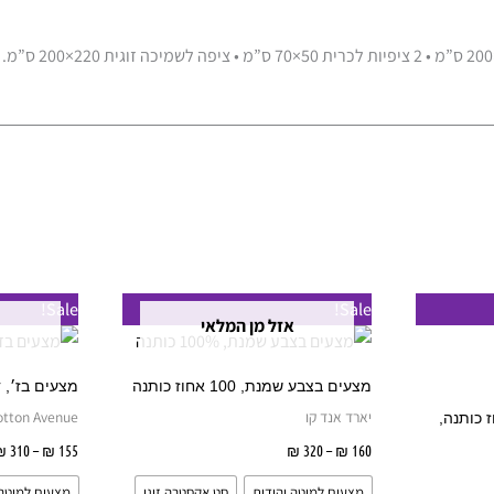
טווח
למוצר
למוצר
Sale!
Sale!
מחירים:
אזל מן המלאי
זה
זה
עד
יש
יש
מצעים בצבע שמנת, 100 אחוז כותנה
מצעים בז׳, דגם רי
מספר
מספר
יארד אנד קו
otton Avenue
נים, 100 אחוז כותנה,
סוגים.
סוגים.
160
₪
–
320
₪
בחר אפשרויות
155
₪
–
310
₪
ניתן
ניתן
מצעים למיטה יהודית
סט אקסטרה זוגי
מצעים למיטה 