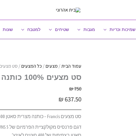
שמיכות וכריות
מגבות
שטיחים
למטבח
שונות
עמוד הבית
/
מצעים
/
כל המצעים
/ סט מצעים 100% כותנה מצרית | ורדינון | דגם פרנ
סט מצעים 100% כותנה מצרית | ורדינון | דגם פרנסיס
₪
750
₪
637.50
סט מצעים Francis – כותנה מצרית סאטן 400 חוטים, יוקרתי ומבריק עם שוליים דקורטיביים בצבע בז’.
סאטן בצפיפות של 400 חוטים לאינץ’.