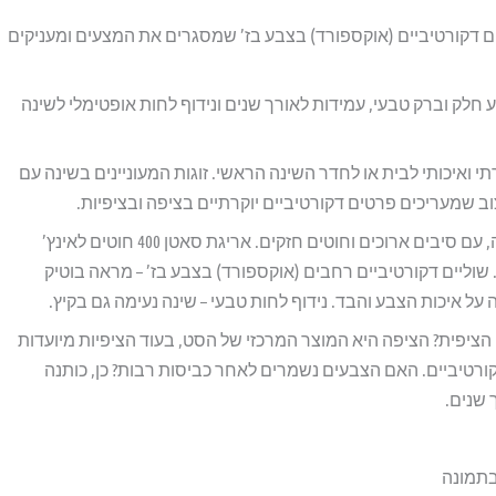
ם דקורטיביים (אוקספורד) בצבע בז’ שמסגרים את המצעים ומעניקים
 חלק וברק טבעי, עמידות לאורך שנים ונידוף לחות אופטימלי לשינה
 ואיכותי לבית או לחדר השינה הראשי. זוגות המעוניינים בשינה עם
וב שמעריכים פרטים דקורטיביים יוקרתיים בציפה ובציפיות.
יתרונות עיקריים: עשוי כותנה מצרית סרוקה, עם סיבים ארוכים וחוטים חזקים. אריגת סאטן 400 חוטים לאינץ’
מראה חלק, ברק טבעי ותחושת HIGH END. שוליים דקורטיביים רחבים (אוקספורד) בצבע בז’ – מראה בוטיק
על איכות הצבע והבד. נידוף לחות טבעי – שינה נעימה גם בקיץ.
הציפית? הציפה היא המוצר המרכזי של הסט, בעוד הציפיות מיועדות
קורטיביים. האם הצבעים נשמרים לאחר כביסות רבות? כן, כותנה
שנים.
בתמונה