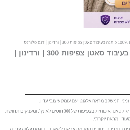
לורנס
סט מצעים 100% כותנה בעיבוד סאטן צפיפות 300 | ורדינון |
המצעים עשויים מ־100% כותנה סרוקה באריגת סאטן איכותית בצפיפות של 300 חוטים לאינץ’, ומעניקים תחושת
ודן ומראה יוקרתי.
פס בטכניקה ייחודית המדמה אריגת ז׳קארד בדוגמת עלווה עדינה.