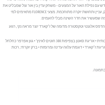
עם נפילת האור על המצעים – משחק עדין בין אור וצל שמבליט את
הברק האופייני לאריגת הסאטן ומעניק עומק, עניין ותחושת יוקרה מתוחכמת. מצעי FLORENCE מתאימים למי
כזה שמעשיר את חדר השינה מבלי להעמיס.
הדפס אלגנטי וטקסטורה מדומה של ז׳קארד יוצר מראה נקי, רגוע
מאפיינים עיקריים: • 100% כותנה סרוקה איכותית • אריגת סאטן בצפיפות 300 חוטים לאינץ’ • גוון אפרפר כחלחל
גת ז׳קארד • דוגמת עלווה עדינה ומרומזת • ברק יוקרתי, רכות
בתמונה.