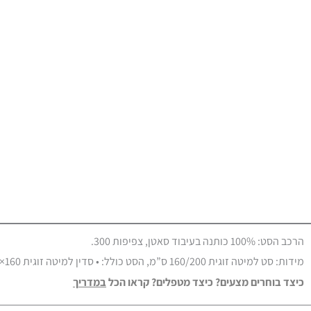
הרכב הסט: 100% כותנה בעיבוד סאטן, צפיפות 300.
מידות: סט למיטה זוגית 160/200 ס”מ, הסט כולל: • סדין למיטה זוגית 160×200 ס”מ • 2 ציפיות לכרית 50×70 ס”מ • ציפה לשמיכה זוגית 220×200 ס”מ.
כיצד בוחרים מצעים? כיצד מטפלים? קראו הכל
במדרי
ך