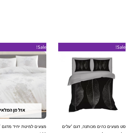
למוצר
ל
Sale!
Sale!
זה
ז
יש
י
מספר
מ
סוגים.
ס
ניתן
נ
לבחור
ל
את
א
אזל מן המלאי
האפשרויות
ה
בעמוד
ב
סט מצעים כהים מכותנה, דגם ׳עלים
מצעים למיטת יחיד מדגם ״
המוצר
ה