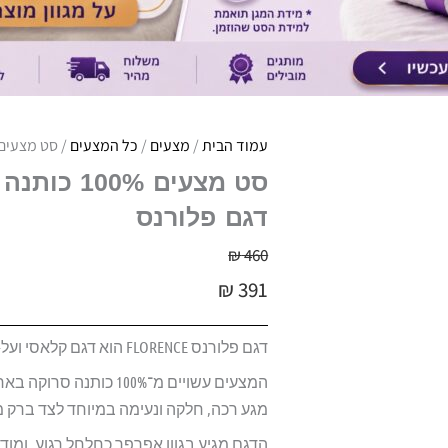
עמוד הבית
/
מצעים
/
כל המצעים
/ סט מצעים 100% כותנה בעיבוד סאטן צפיפות 300 | ורדינון | דגם פ
דגם פלורנס
₪
460
₪
391
דגם פלורנס FLORENCE הוא דגם קלאסי ועל-זמני, המשלב מראה אלגנטי עם עומק עיצובי עדין.
מגע רכה, חלקה ונעימה במיוחד לצד ברק מע
הדגם מגיע בגוון אפרפר כחלחל רגוע, ומוד