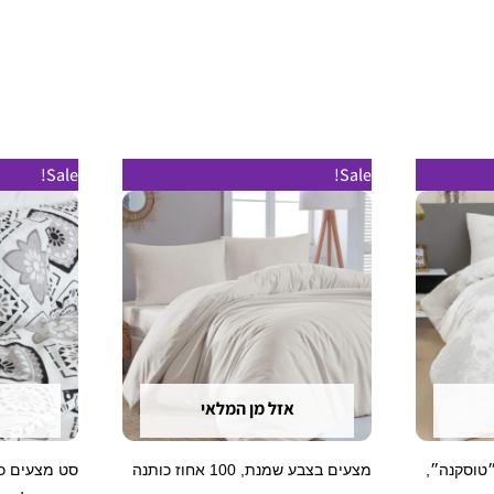
טווח
מוצר
למוצר
Sale!
Sale!
מחירים:
ה
זה
עד
ש
יש
ספר
מספר
וגים.
סוגים.
יתן
ניתן
בחור
לבחור
ת
את
אזל מן המלאי
אפשרויות
האפשרויות
עמוד
בעמוד
טוסקנה״,
מצעים בצבע שמנת, 100 אחוז כותנה
מוצר
המוצר