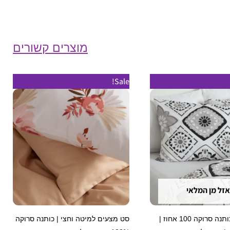
מוצרים קשורים
טווח
למוצר
למוצר
Sale!
מחירים:
זה
זה
עד
יש
יש
מספר
מספר
סוגים.
סוגים.
ניתן
ניתן
לבחור
לבחור
את
את
אזל מן המלאי
האפשרויות
האפשרויות
בעמוד
בעמוד
סט מצעים כותנה סרוקה 100 אחוז |
סט מצעים למיטה וחצי | כותנה סרוקה
המוצר
המוצר