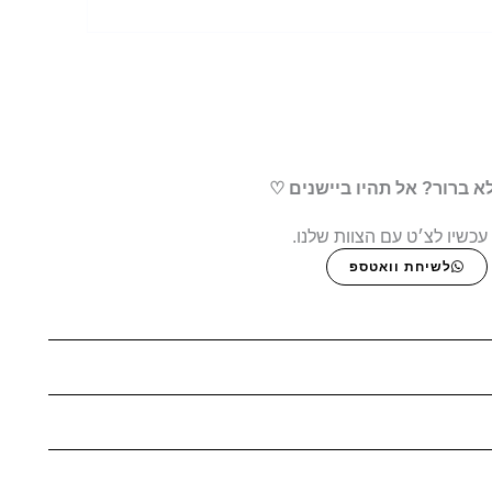
א ברור? אל תהיו ביישנים ♡
עכשיו לצ׳ט עם הצוות שלנו.
לשיחת וואטספ