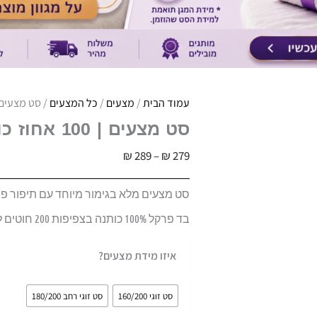
עמוד הבית
/
מצעים
/
כל המצעים
/ סט מצעים | 100 אחוז כותנה פרקל | ד
סט מצעים | 100 אחוז כותנה פרקל | דגם אור
טווח
₪
289
–
₪
279
מחירים:
סט מצעים מלא בגימור מיוחד עם תיפור פיי
בד פרקל 100% כותנה בצפיפות 200 חוטים לאינצ’.
עד
כמות
איזו מידת מצעים?
של
סט
סט זוגי 160/200
סט זוגי רחב 180/200
מצעים