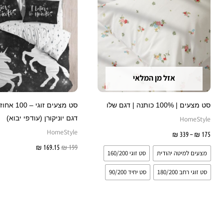
יש
מספר
סוגים.
ניתן
לבחור
את
אזל מן המלאי
האפשרויות
בעמוד
סט מצעים | 100% כותנה | דגם שלו
סט מצעים זוגי
המוצר
דגם יוניקורן (עודפי יבוא)
HomeStyle
HomeStyle
175
₪
–
339
₪
בחר אפשרויות
199
₪
169.15
₪
הוספה לס
מצעים למיטה יהודית
סט זוגי 160/200
סט זוגי רחב 180/200
סט יחיד 90/200