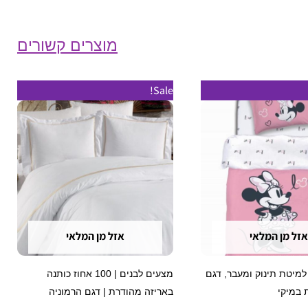
מוצרים קשורים
טווח
למוצר
Sale!
מחירים:
זה
עד
יש
מספר
סוגים.
ניתן
לבחור
את
אזל מן המלאי
אזל מן המלאי
האפשרויו
בעמוד
למיטת תינוק ומעבר, דגם
מצעים לבנים | 100 אחוז כותנה
המוצר
 במיקי
באריזה מהודרת | דגם הרמוניה