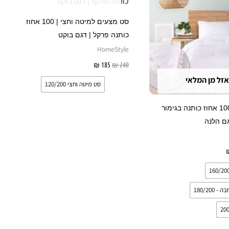
יש
יש
מספר
מספר
סט מצעים למיטה וחצי | 100 אחוז
סוגים.
סוגים.
כותנה פרקל | דגם בוקט
ניתן
ניתן
HomeStyle
לבחור
לבחור
240
₪
185
₪
בחר אפשרויות
את
את
אזל מן המלאי
סט מיטה וחצי 120/200
האפשרויות
האפשרויות
בעמוד
בעמוד
סט מצעים 100 אחוז כותנה בגימור
המוצר
המוצר
גם הלנה
בחר אפשרויות
180/200