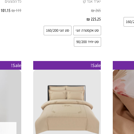
יארד אנד קו
כל המצעים
יות
265
₪
119
₪
101.15
225.25
₪
בחר אפשרויות
סט אקסטרה זוגי
סט זוגי 160/200
סט יחיד 90/200
מוצר
למוצר
Sale!
Sale!
ה
זה
ש
יש
ספר
מספר
וגים.
סוגים.
יתן
ניתן
בחור
לבחור
ת
את