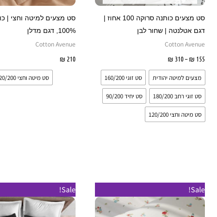
האפשרויות
ה
בעמוד
ב
סט מצעים כותנה סרוקה 100 אחוז |
סט מצעים למיטה וחצי | כו
המוצר
ה
דגם אטלנטה | שחור לבן
100%, דגם מדלן
Cotton Avenue
Cotton Avenue
155
₪
–
310
₪
בחר אפשרויות
210
₪
בחר אפשרויות
מצעים למיטה יהודית
סט זוגי 160/200
סט מיטה וחצי 120/200
סט זוגי רחב 180/200
סט יחיד 90/200
סט מיטה וחצי 120/200
טווח
למוצר
Sale!
Sale!
מחירים:
זה
עד