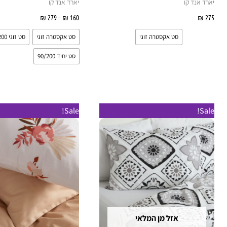
יארד אנד קו
יארד אנד קו
275
₪
בחר אפשרויות
160
₪
–
279
₪
בחר אפשרו
סט אקסטרה זוגי
סט אקסטרה זוגי
סט זוגי 160/200
סט יחיד 90/200
טווח
למוצר
ל
Sale!
Sale!
מחירים:
זה
ז
עד
יש
י
מספר
מ
סוגים.
ס
ניתן
נ
לבחור
ל
את
א
אזל מן המלאי