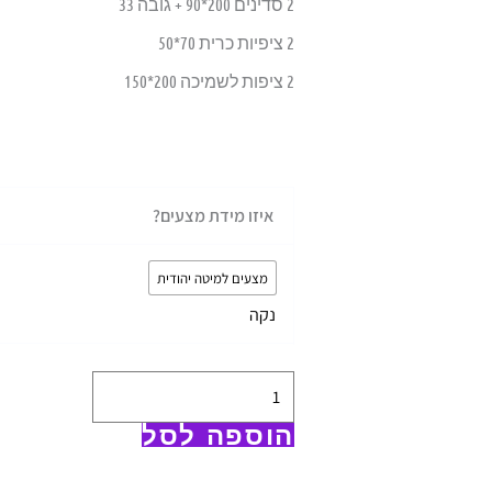
2 סדינים 200*90 + גובה 33
2 ציפיות כרית 70*50
2 ציפות לשמיכה 200*150
כמות
איזו מידת מצעים?
של
סט
מצעים למיטה יהודית
מצעים
נקה
למיטה
יהודית
בסטנדרט
אמריקאי
הוספה לסל
-
דגם