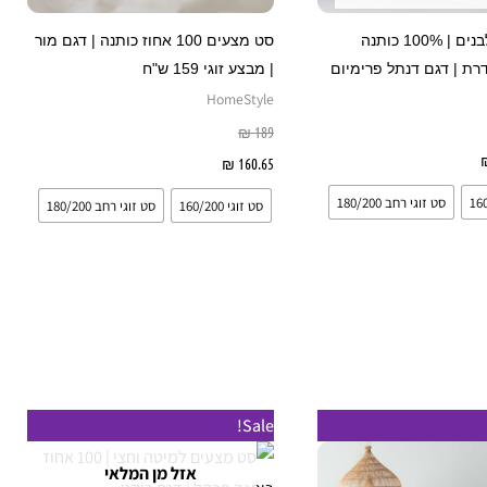
האפשרויות
האפשרויות
בעמוד
בעמוד
סט מצעים לבנים | 100% כותנה
סט מצעים 100 אחוז כותנה | דגם מור
המוצר
המוצר
רת | דגם דנתל פרימיום
| מבצע זוגי 159 ש"ח
HomeStyle
₪
189
בחר אפשרויות
160.65
₪
בחר אפשרויות
סט זוגי רחב 180/200
סט זוגי 160/200
סט זוגי רחב 180/200
טווח
המחיר
המחיר
למוצר
למוצר
Sale!
מחירים:
המקורי
הנוכחי
זה
זה
היה:
הוא:
אזל מן המלאי
עד
₪ 240.
₪ 185.