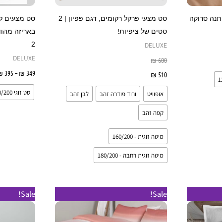
אפשרויות
האפשרויות
עמוד
בעמוד
תנה סרוקה
סט מצעי פרקל רקומים, דגם פפיון | 2
מוצר
המוצר
סטים של ציפיות!
באריזה מהוד
2
DELUXE
DELUXE
₪
600
₪
395
–
₪
349
510
₪
בחר אפשרויות
סט זוגי 160/200
אופוויט
ורוד פודרה זהב
לבן זהב
קפה זהב
מיטה זוגית - 160/200
מיטה זוגית רחבה - 180/200
Sale!
Sale!