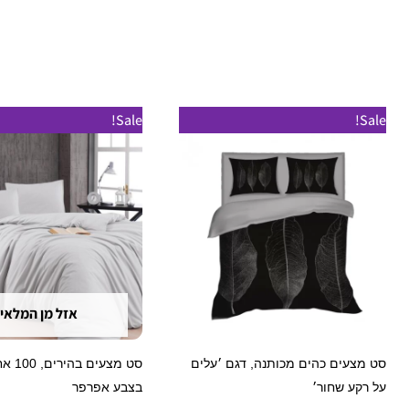
טווח
למוצר
Sale!
Sale!
מחירים:
זה
עד
יש
מספר
סוגים.
ניתן
לבחור
את
אזל מן המלאי
האפשרויות
בעמוד
סט מצעים כהים מכותנה, דגם ׳עלים
סט מצעים
המוצר
על רקע שחור׳
בצבע אפרפר