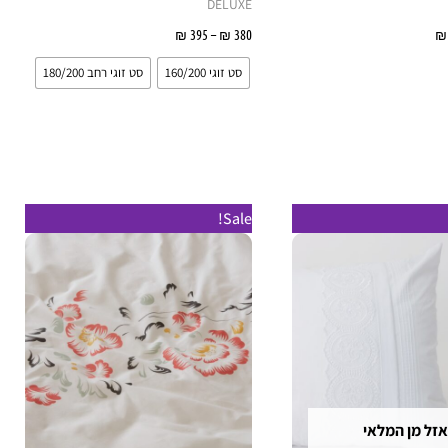
DELUXE
₪
מידע נוסף
380
₪
–
395
₪
בחר אפשרויות
סט זוגי 160/200
סט זוגי רחב 180/200
טווח
למוצר
למוצר
Sale!
מחירים:
זה
זה
עד
יש
יש
מספר
מספר
סוגים.
סוגים.
ניתן
ניתן
לבחור
לבחור
את
את
אזל מן המלאי