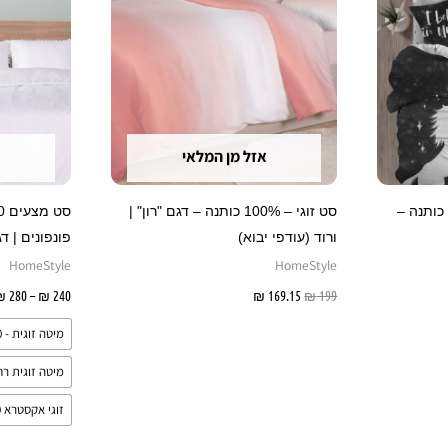
אזל מן המלאי
 – 100 אחוז כותנה –
סט זוגי – 100% כותנה – דגם "רון" |
ורוד (עודפי יבוא)
פונפונים | ד
HomeStyle
HomeStyle
ל
199
₪
169.15
₪
מידע נוסף
240
₪
–
280
₪
מיטה זוגית - 160/200
מיטה זוגית רחבה - 
זוגי אקסטרא 200