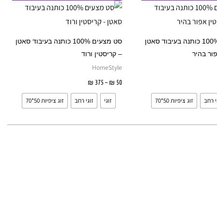
זה
זה
ד
עד
יש
יש
מספר
מספר
סט מצעים 100% כותנה בעיבוד סאטן
סט מצעים 100% כותנה בעיבוד סאטן
סוגים.
סוגים.
פור בהיר
– קריסטין ורוד
ניתן
ניתן
HomeStyle
לבחור
לבחור
בחר אפשרויות
50
₪
–
375
₪
בחר אפשרויות
את
את
י רחב
זוג ציפיות 50*70
זוגי
זוגי רחב
זוג ציפיות 50*70
האפשרויות
האפשרויות
בעמוד
בעמוד
המוצר
המוצר