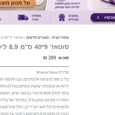
עמוד הבית
/
מוצרים חדשים
/ סוטאז' 9*40 ס"מ 8.9 ליטר מסדרת Mineral Stone
סוטאז' 9*40 ס"מ 8.9 ליטר מסדרת MINERAL STONE
₪
289
₪
340
סדרת Mineral Stone
כלי בישול מיציקת אלומיניום, עם חלוקת חום
ידיות ארגונומיות יצוקות המתוכננות לנוח
ציפוי NON-STICK איכותי בגימור שיש, המונע הידבקות המזון.
הסדרה מציעה מגוון גדול במיוחד של גדלים
מתאימים לכל סוגי הכיריים, כולל אינדוקציה
הסירים מתאימים לשימוש בתנור עד טמפרטורה של