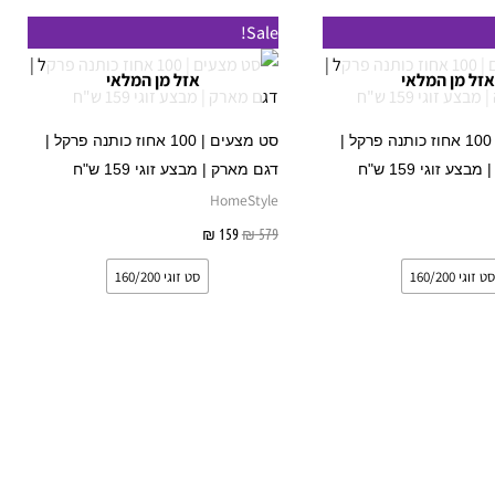
מחיר
המחיר
המחיר
למוצר
למוצר
Sale!
נוכחי
המקורי
הנוכחי
זה
זה
וא:
היה:
הוא:
אזל מן המלאי
אזל מן המלאי
₪ 159.
₪ 579.
₪ 15
יש
יש
מספר
מספר
סט מצעים | 100 אחוז כותנה פרקל |
סט מצעים | 100 אחוז כותנה פרקל |
סוגים.
סוגים.
צע זוגי 159 ש"ח
דגם מארק | מבצע זוגי 159 ש"ח
ניתן
ניתן
HomeStyle
לבחור
לבחור
בחר אפשרויות
579
₪
159
₪
בחר אפשרויות
את
את
סט זוגי 160/200
סט זוגי 160/200
האפשרויות
האפשרויות
בעמוד
בעמוד
המוצר
המוצר