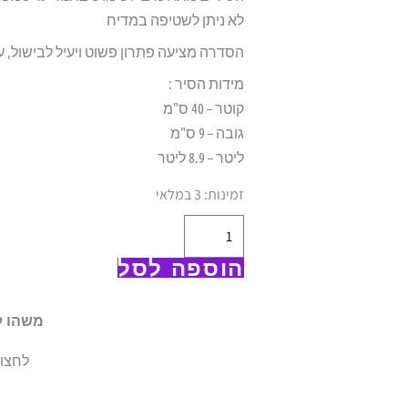
לא ניתן לשטיפה במדיח
הסדרה מציעה פתרון פשוט ויעיל לבישול, ע
מידות הסיר :
קוטר – 40 ס"מ
גובה – 9 ס"מ
ליטר – 8.9 ליטר
כמות
זמינות:
3 במלאי
של
סוטאז'
הוספה לסל
9*40
ס"מ
משהו ל
8.9
ליטר
לחצו 
מסדרת
Mineral