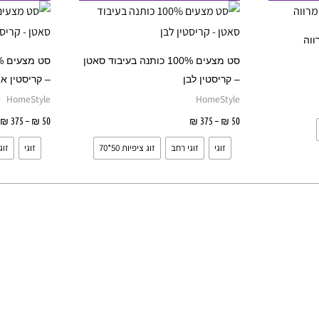
זה
זה
עד
ע
יש
יש
ווה
מספר
מספר
סט מצעים 100% כותנה בעיבוד סאטן
סוגים.
סוגים.
– קריסטין לבן
– קריסטין א
ניתן
ניתן
HomeStyle
HomeStyle
לבחור
לבחור
50
₪
–
375
₪
בחר אפשרויות
50
₪
–
375
₪
את
את
זוגי
זוגי רחב
זוג ציפיות 50*70
זוגי
זוג
האפשרויות
האפשרויות
בעמוד
בעמוד
המוצר
המוצר