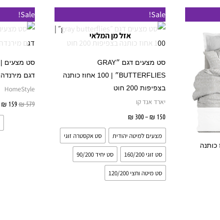
טווח
המחיר
ה
מוצר
למוצר
Sale!
Sale!
מחירים:
המקורי
ה
ה
זה
היה:
ה
אזל מן המלאי
עד
₪ 579.
9.
ש
יש
ספר
מספר
סט מצעים דגם ״GRAY
וגים.
סוגים.
BUTTERFLIES״ | 100 אחוז כותנה
דגם מירנדה | מב
יתן
ניתן
בצפיפות 200 חוט
HomeStyle
בחור
לבחור
יארד אנד קו
₪
159
₪
579
ת
את
150
₪
–
300
₪
בחר אפשרויות
אפשרויות
האפשרויות
מצעים למיטה יהודית
סט אקסטרה זוגי
עמוד
בעמוד
 | 100 אחוז כותנה
סט זוגי 160/200
סט יחיד 90/200
מוצר
המוצר
סט מיטה וחצי 120/200