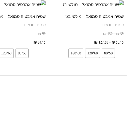
זה
עד
עד
יש
שטיח אמבטיה סמואל – מולטי בג'
שטיח אמבטיה סמואל – מר
מספר
מוצרים חדשים
מוצרים חדשים
סוגים.
₪
99
₪
150
–
₪
59
ניתן
50.15
₪
–
127.50
₪
בחר אפשרויות
84.15
₪
בחר אפשרויות
לבחור
60*120
50*80
60*180
60*120
50*80
את
האפשרויות
בעמוד
המוצר