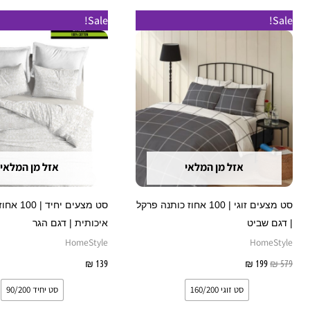
המחיר
המחיר
למוצר
ל
Sale!
Sale!
המקורי
הנוכחי
זה
ז
היה:
הוא:
₪ 199.
₪ 579.
יש
י
מספר
מ
סוגים.
ס
ניתן
נ
לבחור
ל
את
א
אזל מן המלאי
אזל מן המלאי
האפשרויות
ה
בעמוד
ב
סט מצעים זוגי | 100 אחוז כותנה פרקל
סט מצעים יחיד
המוצר
ה
| דגם שביט
איכותית | דגם הגר
HomeStyle
HomeStyle
579
₪
199
₪
בחר אפשרויות
139
₪
בחר אפשרויות
סט זוגי 160/200
סט יחיד 90/200