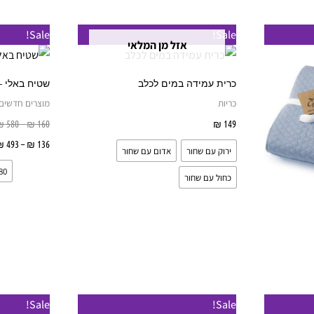
למוצר
Sale!
Sale!
אזל מן המלאי
זה
יש
כרית עמידה במים לכלב
שטיח באלי –
מספר
כריות
מוצרים חדשים
סוגים.
149
₪
בחר אפשרויות
160
₪
–
580
₪
ניתן
₪
493
–
₪
136
ירוק עם שחור
אדום עם שחור
לבחור
80*130
את
כחול עם שחור
האפשרויות
בעמוד
המוצר
ל
טווח
ט
למוצר
למוצר
Sale!
Sale!
מחירים:
מ