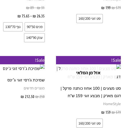
579
₪
199
₪
בחר אפשרויות
31
₪
–
89
₪
26.35
₪
–
75.65
₪
בחר אפש
סט זוגי 160/200
פנים 50*90
גוף 70*130
ענק 90*140
המחיר
המחיר
למוצר
Sale!
Sale!
המקורי
הנוכחי
זה
היה:
הוא:
אזל מן המלאי
₪ 159.
₪ 579.
יש
שמיכת ג’רסי זוגי ג׳ינס
מספר
מוצרים חדשים
סט מצעים | 100 אחוז כותנה פרקל |
סוגים.
דגם מארק | מבצע זוגי 159 ש"ח
250
₪
212.50
₪
הוספה לס
ניתן
HomeStyle
לבחור
579
₪
159
₪
בחר אפשרויות
את
סט זוגי 160/200
האפשרויות