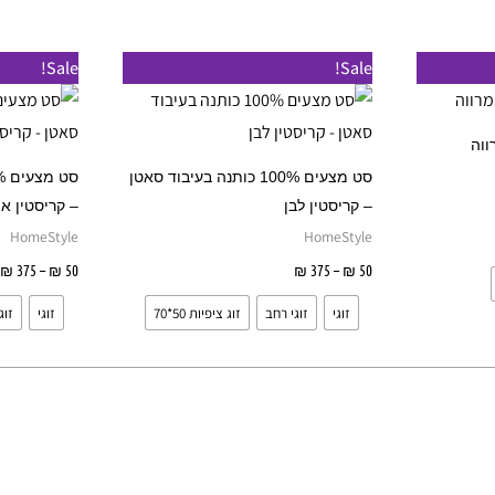
בעמוד
המוצר
טווח
ט
למוצר
למוצר
Sale!
Sale!
מחירים:
מ
זה
זה
עד
ע
יש
יש
ווה
מספר
מספר
סט מצעים 100% כותנה בעיבוד סאטן
סוגים.
סוגים.
– קריסטין לבן
– קריסטין א
ניתן
ניתן
HomeStyle
HomeStyle
לבחור
לבחור
50
₪
–
375
₪
בחר אפשרויות
50
₪
–
375
₪
את
את
זוגי
זוגי רחב
זוג ציפיות 50*70
זוגי
זוג
האפשרויות
האפשרויות
בעמוד
בעמוד
המוצר
המוצר