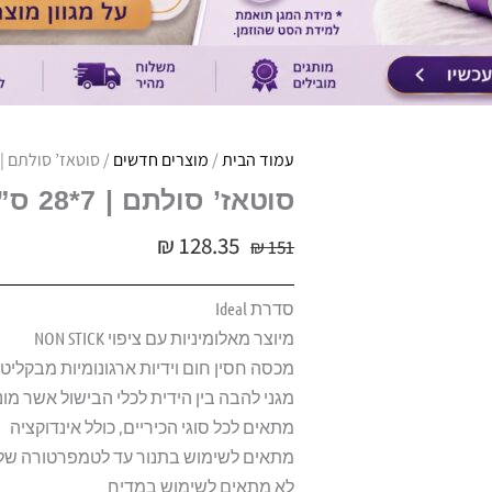
עמוד הבית
/
מוצרים חדשים
/ סוטאז’ סולתם | 7*28 ס”מ 3.8 ליטר | סדרת deal
סוטאז’ סולתם | 7*28 ס”מ 3.8 ליטר | סדרת IDEAL
₪
128.35
₪
151
סדרת Ideal
מיוצר מאלומיניות עם ציפוי NON STICK
מכסה חסין חום וידיות ארגונומיות מבקליט
מגני להבה בין הידית לכלי הבישול אשר מ
מתאים לכל סוגי הכיריים, כולל אינדוקציה
מתאים לשימוש בתנור עד לטמפרטורה של 180 מעלו
לא מתאים לשימוש במדיח