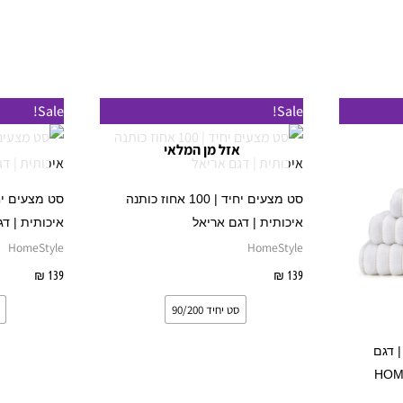
למוצר
למוצר
Sale!
Sale!
זה
זה
אזל מן המלאי
יש
יש
מספר
מספר
סט מצעים יחיד | 100 אחוז כותנה
סוגים.
סוגים.
איכותית | דגם אריאל
איכותית | דג
ניתן
ניתן
HomeStyle
HomeStyle
לבחור
לבחור
139
₪
בחר אפשרויות
139
₪
בחר 
את
את
סט יחיד 90/200
האפשרויות
האפשרויות
בעמוד
בעמוד
כותנה | דגם
המוצר
המוצר