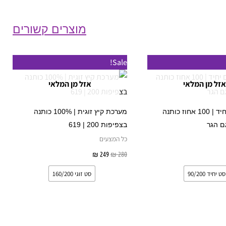
מוצרים קשורים
המחיר
המחיר
למוצר
למוצר
Sale!
המקורי
הנוכחי
זה
זה
היה:
הוא:
אזל מן המלאי
אזל מן המלאי
₪ 249.
₪ 280.
יש
יש
מספר
מספר
סט מצעים יחיד | 100 אחוז כותנה
מערכת קיץ זוגית | 100% כותנה
סוגים.
סוגים.
ם הגר
בצפיפות 200 | 619
ניתן
ניתן
כל המצעים
לבחור
לבחור
אפשרויות
280
₪
249
₪
בחר אפשרויות
את
את
סט יחיד 90/200
סט זוגי 160/200
האפשרויות
האפשרויות
בעמוד
בעמוד
המוצר
המוצר