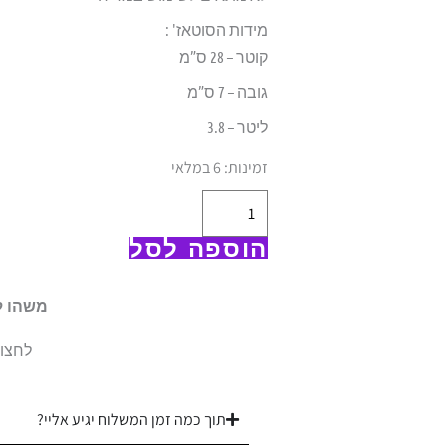
מידות הסוטאז' :
קוטר – 28 ס”מ
גובה – 7 ס”מ
ליטר – 3.8
כמות
זמינות:
6 במלאי
של
סוטאז’
הוספה לסל
סולתם
|
משהו ל
7*28
ס”מ
לחצו 
3.8
ליטר
תוך כמה זמן המשלוח יגיע אליי?
|