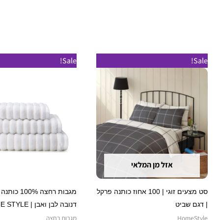
המחיר
המחיר
טווח
טווח
למוצר
Sale!
Sale!
המקורי
הנוכחי
מחירים:
מחירים:
זה
היה:
הוא:
₪ 579.
₪ 199.
עד
עד
יש
מספר
סוגים.
ניתן
לבחור
את
אזל מן המלאי
האפשרויות
בעמוד
סט מצעים זוגי | 100 אחוז כותנה פרקל
מגבות רחצה 100% 
המוצר
| דגם שביט
דנובה לבן ואבן | HOME STYLE
HomeStyle
מגבות רחצה