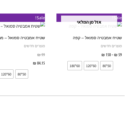
בעמוד
המוצר
טווח
למוצר
Sale!
Sale!
מחירים:
אזל מן המלאי
זה
עד
יש
שטיח אמבטיה סמואל – קפה
שטיח אמבטיה סמואל – מר
מספר
מוצרים חדשים
מוצרים חדשים
סוגים.
59
₪
–
150
₪
בחר אפשרויות
99
₪
ניתן
84.15
₪
בחר אפשרויות
60*180
60*120
50*80
לבחור
60*120
50*80
את
האפשרויות
בעמוד
המוצר