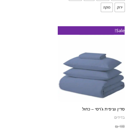
ירוק
מוקה
למוצר
Sale!
זה
יש
מספר
סוגים.
ניתן
לבחור
את
האפשרויות
בעמוד
סדין וציפית ג'רסי – כחול
המוצר
בדידים
₪
100