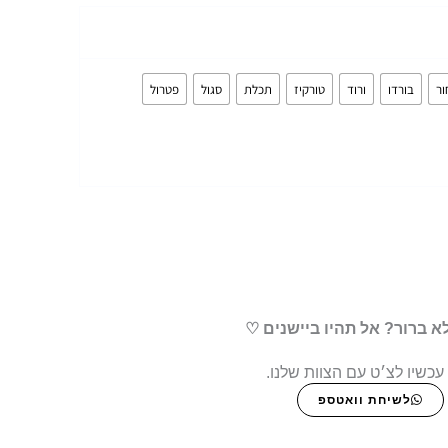
ר
בורדו
ורוד
טורקיז
תכלת
סגול
פטרול
א ברור? אל תהיו ביישנים ♡
עכשיו לצ׳ט עם הצוות שלנו.
לשיחת וואטספ