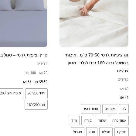
סוגים.
ניתן
לבחור
את
האפשרויות
בעמוד
זוג ציפיות ג'רסי 50*70 ס"מ | איכותי
סדין וציפית ג'רסי – סגול ב
המוצר
במשקל גבוה 160 גרם למ'ר | מגוון
בדידים
צבעים
₪
100
–
₪
70
בדידים
59.50
₪
–
85
₪
בחר אפשר
₪
40
יחיד 200*90
מיטה וחצי 200*120
34
₪
בחר אפשרויות
זוגי 200*160
לבן
אופוויט
אפור בהיר
אפור כהה
שחור
בורדו
ורוד
טורקיז
תכלת
סגול
פטרול