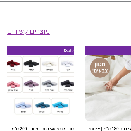
מוצרים קשורים
למוצר
למוצר
Sale!
זה
זה
יש
יש
מספר
מספר
סוגים.
סוגים.
ניתן
ניתן
לבחור
לבחור
את
את
האפשרויות
האפשרויות
בעמוד
בעמוד
סדין ג'רסי זוגי רחב 180 ס"מ | איכותי
סדין ג'רסי זוגי רחב במיוחד 200 ס"מ |