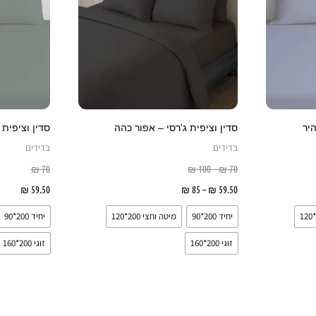
סוגים.
סוגים.
ניתן
ניתן
לבחור
לבחור
את
את
האפשרויות
האפשרויות
בעמוד
בעמוד
היר
סדין וציפית ג'רסי – אפור כהה
סדין וציפית 
המוצר
המוצר
בדידים
בדידים
₪
70
₪
100
–
₪
70
ויות
59.50
₪
–
85
₪
בחר אפשרויות
59.50
₪
בח
יחיד 200*90
מיטה וחצי 200*120
יחיד 200*90
זוגי 200*160
זוגי 200*160