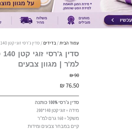
עמוד הבית
/
בדידים
/ סדין ג'רסי זוגי קטן 140 ס"מ | איכותי במשקל גבוה 160 גרם למ'ר | מגוון צבעים
למ'ר | מגוון צבעים
₪
90
₪
76.50
סדין ג'רסי 100% כותנה
מידה = זוגי קטן 140*200
משקל = 160 גרם למ"ר
קיים במבחר צבעים ומידות