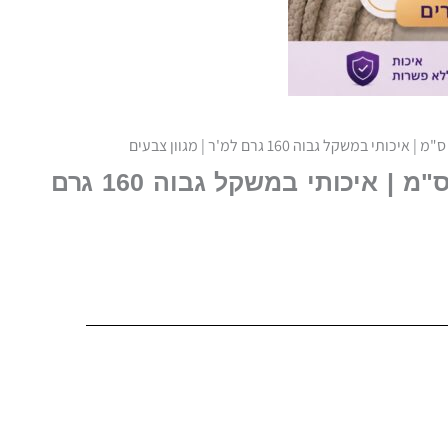
סדין ג'רסי זוגי קטן 140 ס"מ | איכותי במשקל גבוה 160 גרם