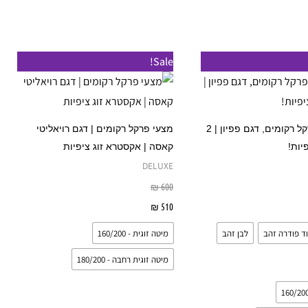
המוצר
המוצר
למוצר
למוצר
Sale!
זה
זה
יש
יש
מספר
מספר
סט מצעי פרקל רקומים, דגם פפיון | 2
מצעי פרקל רקומים | דגם רויאליטי
סוגים.
סוגים.
יות!
קאסה | אקסטרא זוג ציפיות
ניתן
ניתן
DELUXE
לבחור
לבחור
₪
600
את
את
אפשרויות
510
₪
בחר אפשרויות
האפשרויות
האפשרויות
וד פודרה זהב
לבן זהב
מיטה זוגית - 160/200
בעמוד
בעמוד
המוצר
המוצר
מיטה זוגית רחבה - 180/200