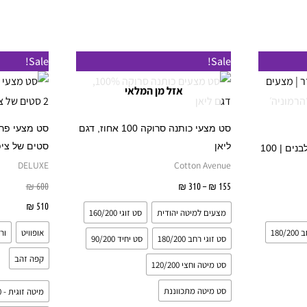
המוצר
המוצר
טווח
למוצר
למוצר
Sale!
Sale!
מחירים:
זה
זה
אזל מן המלאי
עד
יש
יש
מספר
מספר
סט מצעי כותנה סרוקה 100 אחוז, דגם
סוגים.
סוגים.
ליאן
סטים של ציפ
סט מתנה מהודר | מצעים לבנים | 100
ניתן
ניתן
DELUXE
Cotton Avenue
לבחור
לבחור
155
₪
–
310
₪
בחר אפשרויות
600
₪
את
את
יות
510
₪
בחר 
מצעים למיטה יהודית
סט זוגי 160/200
האפשרויות
האפשרויות
180
אופוויט
ור
בעמוד
בעמוד
סט זוגי רחב 180/200
סט יחיד 90/200
המוצר
המוצר
קפה זהב
סט מיטה וחצי 120/200
סט מיטה מתכווננת
מיטה זוגית - 160/200