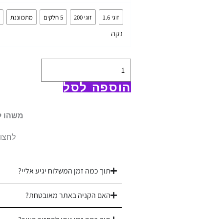
מצעי
זוגי 1.6
זוגי 200
5 חלקים
מתכווננת
100%
נקה
כותנה
סאטן
|
צפיפות
הוספה לסל
500
|
משהו ל
כחול
לחצו 
חלק
אינדיגו
תוך כמה זמן המשלוח יגיע אליי?
האם הקניה באתר מאובטחת?