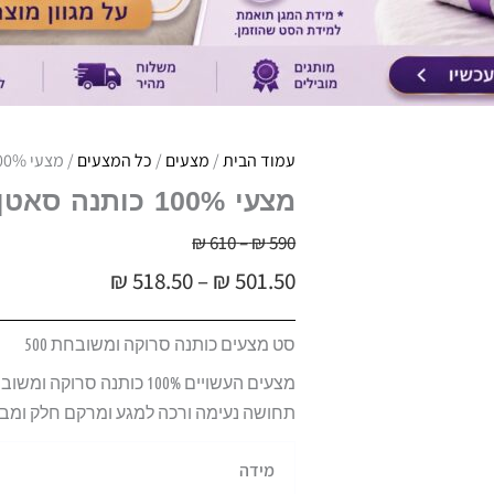
עמוד הבית
/
מצעים
/
כל המצעים
/ מצעי 100% כותנה סאטן | צפיפות 500 | כחול חלק אינדיגו
מצעי 100% כותנה סאטן | צפיפות 500 | כחול חלק אינדיגו
טווח
590
₪
–
610
₪
טווח
מחירים:
₪
518.50
–
₪
501.50
מחירים:
עד
סט מצעים כותנה סרוקה ומשובחת 500
עד
מצעים העשויים 100% כותנ
תחושה נעימה ורכה למגע ומרקם חלק ומבריק, צפיפות 500
כמות
מידה
של