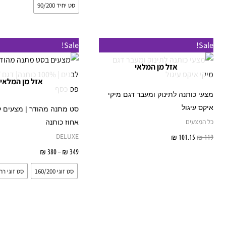
המוצר
סט יחיד 90/200
טווח
Sale!
Sale!
מחירים:
אזל מן המלאי
עד
אזל מן המלאי
מצעי כותנה לתינוק ומעבר דגם מיקי
איקס עיגול
כל המצעים
אחוז כותנה
DELUXE
119
₪
101.15
₪
מידע נוסף
349
₪
–
380
₪
בחר אפשרו
סט זוגי 160/200
סט זוגי רחב /200