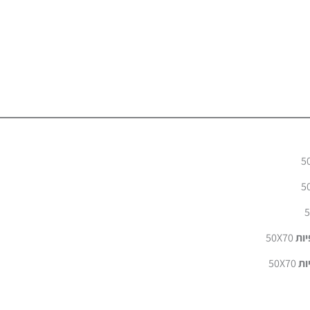
יות
50X70
ות
50X70