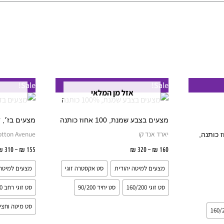
טווח
למוצר
למוצר
Sale!
Sale!
מחירים:
אזל מן המלאי
זה
זה
עד
יש
יש
מצעים בצבע שמנת, 100 אחוז כותנה
מצעים בז׳, דגם רי
מספר
מספר
יארד אנד קו
otton Avenue
נים, 100 אחוז כותנה,
סוגים.
סוגים.
160
₪
–
320
₪
בחר אפשרויות
155
₪
–
310
₪
ניתן
ניתן
מצעים למיטה יהודית
סט אקסטרה זוגי
מצעים למיטה 
לבחור
לבחור
את
את
סט זוגי 160/200
סט יחיד 90/200
סט זוגי רחב 180/200
האפשרויות
האפשרויות
סט מיטה וחצי 20/200
בעמוד
בעמוד