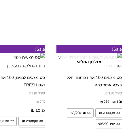
טווח
למוצר
Sale!
Sale!
מחירים:
זה
אזל מן המלאי
עד
יש
מספר
סט מצעים 100 אחוז כותנה, חלק
סט מצעים לב
סוגים.
בצבע אפור כהה
דגם FRESH
ניתן
יארד אנד קו
יארד אנד קו
לבחור
160
₪
–
279
₪
בחר אפשרויות
265
₪
את
225.25
₪
בחר אפשרויות
סט אקסטרה זוגי
סט זוגי 160/200
האפשרויות
סט אקסטרה זוגי
סט זוגי 160/200
בעמוד
סט יחיד 90/200