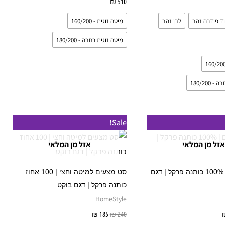
אפשרויות
510
₪
בחר אפשרויות
האפשרויות
האפשרויות
וד פודרה זהב
לבן זהב
מיטה זוגית - 160/200
בעמוד
בעמוד
המוצר
המוצר
מיטה זוגית רחבה - 180/200
180/200
טווח
המחיר
המחיר
למוצר
למוצר
Sale!
מחירים:
המקורי
הנוכחי
זה
זה
היה:
הוא:
אזל מן המלאי
אזל מן המלאי
עד
₪ 240.
₪ 185.
יש
יש
מספר
מספר
סט מצעים | 100% כותנה פרקל | דגם
סט מצעים למיטה וחצי | 100 אחוז
סוגים.
סוגים.
כותנה פרקל | דגם בוקט
ניתן
ניתן
HomeStyle
לבחור
לבחור
בחר אפשרויות
240
₪
185
₪
בחר אפשרויות
את
את