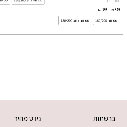
סט זוגי רחב 180/200
סט יחיד 00
DELUXE
האפשרויות
349
₪
–
395
₪
בחר אפשרויות
בעמוד
סט זוגי 160/200
סט זוגי רחב 180/200
המוצר
ברשתות
ניווט מהיר