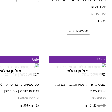
סט מצעים כהים מכותנה, דגם ׳עלים
המוצר
על רקע שחור׳
יארד אנד קו
275
₪
בחר אפשרויות
סט אקסטרה זוגי
טווח
Sale!
Sale!
מחירים:
אזל מן המלאי
אזל מן המלאי
עד
מצעי כותנה לתינוק ומעבר דגם מיקי
איקס עיגול
דגם אטלנטה | שחור לבן
כל המצעים
Cotton Avenue
119
₪
101.15
₪
מידע נוסף
155
₪
–
310
₪
בחר אפשרו