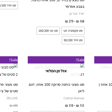
סט מצעים בהירים, 100 אחוז כותנה,
המוצר
המוצר
סט יחיד 90/200
בצבע אפרפר
יארד אנד קו
160
₪
–
279
₪
בחר אפשרויות
סט אקסטרה זוגי
סט זוגי 160/200
סט יחיד 90/200
טווח
למוצר
למוצר
Sale!
Sale!
מחירים:
זה
זה
אזל מן המלאי
עד
יש
יש
מספר
מספר
סט מצעים כותנה סרוקה 100 אחוז |
סט מצעי כותנה סרוקה 100 אחוז, דגם
סוגים.
סוגים.
ליאן
סטים של ציפ
ניתן
ניתן
DELUXE
Cotton Avenue
לבחור
לבחור
יות
155
₪
–
310
₪
בחר אפשרויות
600
₪
את
את