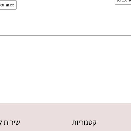
90/2
סט זוגי 160/200
האפשרויות
בעמוד
המוצר
קטגוריות
שירות ל