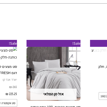
טווח
למוצר
למוצר
Sale!
Sale!
מחירים:
זה
זה
עד
יש
יש
מספר
מספר
ותנה, חלק
סוגים.
סוגים.
דגם FRESH
ניתן
ניתן
יארד אנד קו
לבחור
לבחור
יות
265
₪
את
את
אזל מן המלאי
225.25
₪
בח
האפשרויות
האפשרויות
סט אקסטרה זו
בעמוד
בעמוד