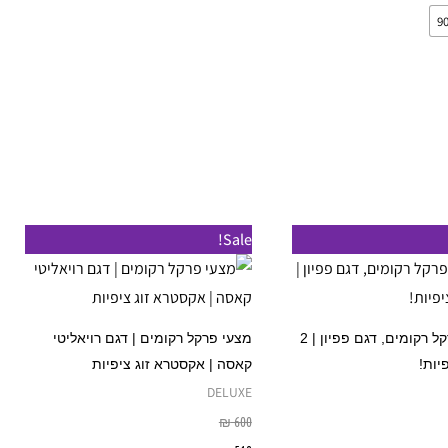
המוצר
המוצר
למוצר
למוצר
Sale!
זה
זה
יש
יש
מספר
מספר
סט מצעי פרקל רקומים, דגם פפיון | 2
מצעי פרקל רקומים | דגם רויאליטי
סוגים.
סוגים.
יות!
קאסה | אקסטרא זוג ציפיות
ניתן
ניתן
DELUXE
לבחור
לבחור
₪
600
את
את