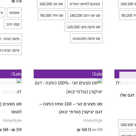
510
₪
בחר 
160/
מצעים למיטה יהודית
סט זוגי 160/200
האפשרויות
האפשרויות
אופוויט
ור
בעמוד
בעמוד
90/2
סט זוגי רחב 180/200
סט יחיד 90/200
המוצר
המוצר
קפה זהב
סט מיטה וחצי 120/200
סט מיטה מתכווננת
מיטה זוגית - 160/200
מיטה זוגית רחבה - 
למוצר
Sale!
Sale!
זה
יש
מספר
סט מצעים זוגי – 100 אחוז כותנה –
סוגים.
דגם יוניקורן (עודפי יבוא)
לוטוס
יות
ניתן
HomeStyle
HomeStyle
160/
לבחור
199
₪
169.15
₪
הוספה לסל
359
₪
–
369
₪
את