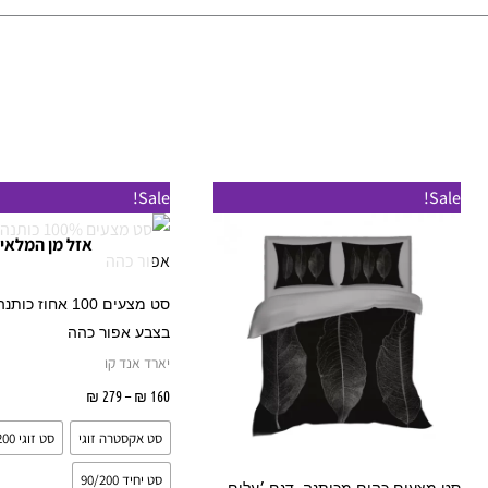
טווח
למוצר
Sale!
Sale!
מחירים:
זה
אזל מן המלאי
עד
יש
מספר
סט מצעים 100 אחוז כ
סוגים.
בצבע אפור כהה
ניתן
יארד אנד קו
לבחור
160
₪
–
279
₪
בחר אפשרו
את
סט אקסטרה זוגי
סט זוגי 160/200
האפשרויות
בעמוד
סט יחיד 90/200