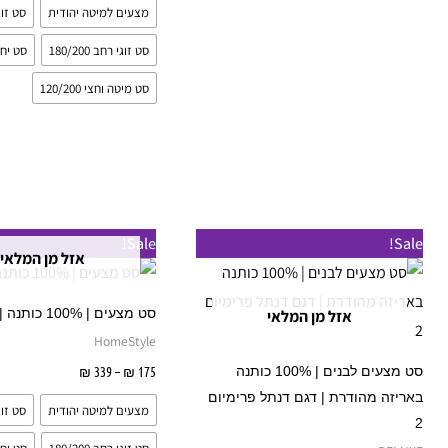
מצעים למיטה יהודית
סט זוגי 200
סט זוגי רחב 180/200
סט יחיד 00
סט מיטה וחצי 120/200
טווח
טווח
למוצר
Sale!
Sale!
מחירים:
מחירים:
אזל מן המלאי
זה
עד
עד
יש
סט מצעים | 100% כותנה | דגם שלו
אזל מן המלאי
מספר
HomeStyle
סוגים.
175
₪
–
339
₪
בחר אפשרו
סט מצעים לבנים | 100% כותנה
ניתן
באריזה מהודרת | דגם דנתל פרימיום
מצעים למיטה יהודית
סט זוגי 200
לבחור
2
את