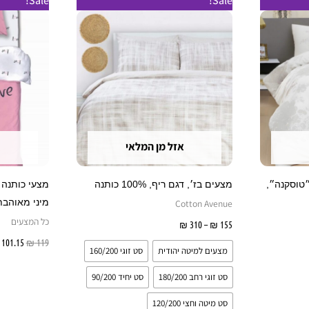
Sale!
Sale!
מחירים:
ה
זה
עד
ש
יש
ספר
מספר
וגים.
סוגים.
יתן
ניתן
בחור
לבחור
ת
את
אזל מן המלאי
אפשרויות
האפשרויות
עמוד
בעמוד
טוסקנה״,
מצעים בז׳, דגם ריף, 100% כותנה
מצעי כותנה 
מוצר
המוצר
מיני מאוהבת
Cotton Avenue
כל המצעים
155
₪
–
310
₪
בחר אפשרויות
101.15
₪
119
מצעים למיטה יהודית
סט זוגי 160/200
סט זוגי רחב 180/200
סט יחיד 90/200
סט מיטה וחצי 120/200