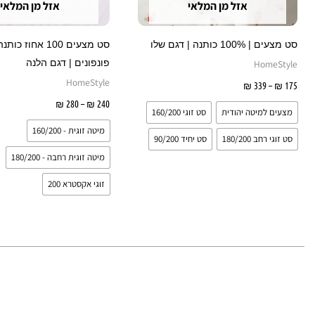
אזל מן המלאי
אזל מן המלאי
האפשרויות
בעמוד
סט מצעים | 100% כותנה | דגם שלו
סט מצעים 100 אחוז 
המוצר
פונפונים | דגם הלנה
HomeStyle
HomeStyle
175
₪
–
339
₪
בחר אפשרויות
240
₪
–
280
₪
בחר אפשרו
מצעים למיטה יהודית
סט זוגי 160/200
מיטה זוגית - 160/200
סט זוגי רחב 180/200
סט יחיד 90/200
מיטה זוגית רחבה - 180/200
זוגי אקסטרא 200