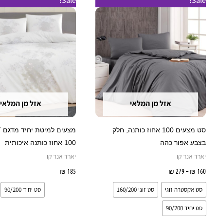
Sale!
Sale!
מחירים:
זה
ז
עד
יש
י
מספר
מ
סוגים.
ס
ניתן
נ
לבחור
ל
את
א
אזל מן המלאי
אזל מן המלאי
האפשרויות
ה
בעמוד
ב
סט מצעים 100 אחוז כותנה, חלק
מצעים למיטת יחיד מדגם ״
המוצר
ה
בצבע אפור כהה
100 אחוז כותנה איכותית
יארד אנד קו
יארד אנד קו
160
₪
–
279
₪
בחר אפשרויות
185
₪
בחר אפשרויות
סט אקסטרה זוגי
סט זוגי 160/200
סט יחיד 90/200
סט יחיד 90/200