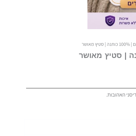
יץ מאושר
יסני האהובות.