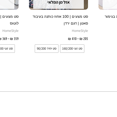
אזל מן המלאי
האפשרויות
האפשרויות
בעמוד
בעמוד
כותנה בגימור
סט מצעים | 100 אחוז כותנה בעיבוד
המוצר
המוצר
סאטן | דגם ירדן
לוטוס
HomeStyle
HomeStyle
יות
205
₪
–
410
₪
בחר אפשרויות
359
₪
–
369
₪
סט זוגי 160/200
סט יחיד 90/200
סט זוגי 160/200