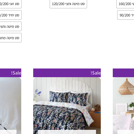
160/
סט מיטה וחצי 120/200
סט זוגי 160/200
90/2
סט יחיד 90/200
סט מיטה וחצי 20/200
סט מיטה מתכו
טווח
למוצר
למוצר
Sale!
Sale!
מחירים:
זה
זה
עד
יש
יש
מספר
מספר
סוגים.
סוגים.
ניתן
ניתן
לבחור
לבחור
את
את