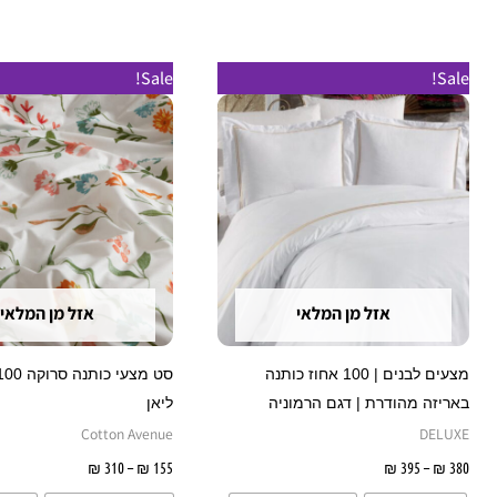
טווח
טווח
למוצר
Sale!
Sale!
מחירים:
מחירים:
זה
עד
עד
יש
מספר
סוגים.
ניתן
לבחור
את
אזל מן המלאי
אזל מן המלאי
האפשרויות
בעמוד
מצעים לבנים | 100 אחוז כותנה
המוצר
באריזה מהודרת | דגם הרמוניה
ליאן
Cotton Avenue
DELUXE
380
₪
–
395
₪
בחר אפשרויות
155
₪
–
310
₪
בחר אפשרו