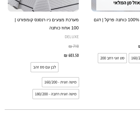
אזל מן המלאי
האפשרויות
האפשרויות
בעמוד
בעמוד
סט מצעים | 100% כותנה פרקל | דגם
מערכת מצעים ניו רנסנס קומפורט |
המוצר
המוצר
100 אחוז כותנה
DELUXE
בחר אפשרויות
710
₪
603.50
₪
בחר אפשרויות
סט זוגי רחב 200
לבן עם פס זהב
מיטה זוגית - 160/200
מיטה זוגית רחבה - 180/200