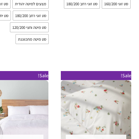
סט זוגי 160/200
סט זוגי רחב 180/200
מצעים למיטה יהודית
סט זוגי 200
סט זוגי רחב 180/200
סט יחיד 00
סט מיטה וחצי 120/200
סט מיטה מתכווננת
טווח
טווח
למוצר
Sale!
Sale!
מחירים:
מחירים:
זה
עד
עד
יש
מספר
סוגים.
ניתן
לבחור
את