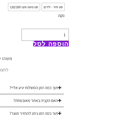
מצעי
סט יחיד - ילדים
סט מיטה וחצי 120/200
ילדים
נקה
|
100%
כותנה
|
הוספה לסל
סטיץ
מאושר
משהו ל
לחצו 
תוך כמה זמן המשלוח יגיע אליי?
האם הקניה באתר מאובטחת?
תוך כמה זמן ניתן להחזיר מוצר?