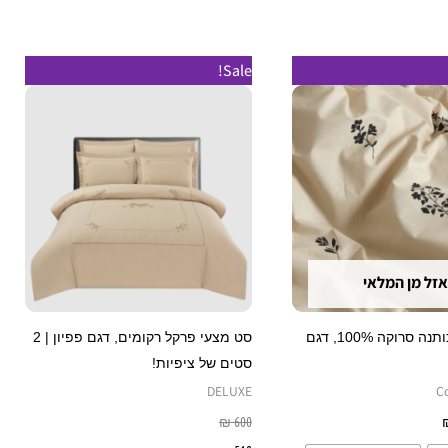
טווח
למוצר
למוצר
Sale!
מחירים:
זה
זה
עד
יש
יש
מספר
מספר
סוגים.
סוגים.
ניתן
ניתן
לבחור
לבחור
את
את
אזל מן המלאי
האפשרויות
האפשרויות
בעמוד
בעמוד
סט מצעים כותנה סרוקה 100%, דגם
סט מצעי פרקל רקומים, דגם פפיון | 2
המוצר
המוצר
סטים של ציפיות!
DELUXE
C
בחר אפשרויות
600
₪