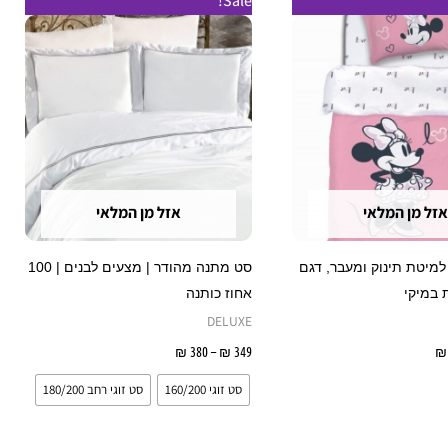
Sale!
מחירים:
זה
עד
יש
מספר
סוגים.
ניתן
לבחור
את
אזל מן המלאי
אזל מן המלאי
האפשרויו
בעמוד
למיטת תינוק ומעבר, דגם
סט מתנה מהודר | מצעים לבנים | 100
המוצר
 במיקי
אחוז כותנה
DELUXE
₪
מידע נוסף
349
₪
–
380
₪
בחר אפשרויות
סט זוגי 160/200
סט זוגי רחב 180/200