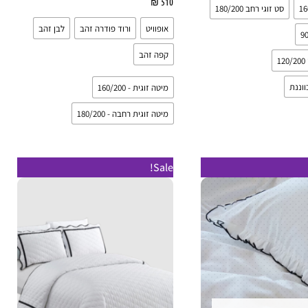
510
₪
בחר אפשרויות
סט זוגי רחב 180/200
אופוויט
ורוד פודרה זהב
לבן זהב
קפה זהב
1
וננת
מיטה זוגית - 160/200
מיטה זוגית רחבה - 180/200
טווח
למוצר
למוצר
Sale!
מחירים:
זה
זה
עד
יש
יש
מספר
מספר
סוגים.
סוגים.
ניתן
ניתן
לבחור
לבחור
את
את