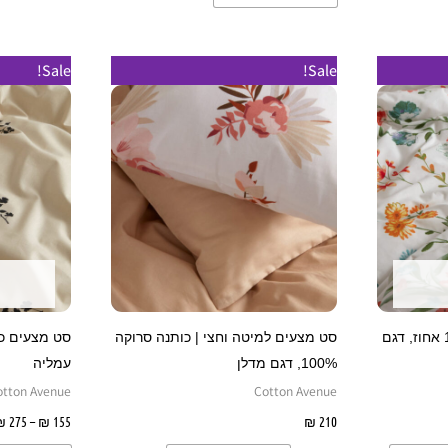
למוצר
למוצר
Sale!
Sale!
זה
זה
יש
יש
מספר
מספר
סוגים.
סוגים.
ניתן
ניתן
לבחור
לבחור
את
את
האפשרויות
האפשרויות
בעמוד
בעמוד
סט מצעי כותנה סרוקה 100 אחוז, דגם
סט מצעים למיטה וחצי | כותנה סרוקה
המוצר
המוצר
100%, דגם מדלן
עמליה
otton Avenue
Cotton Avenue
יות
210
₪
בחר אפשרויות
155
₪
–
275
₪