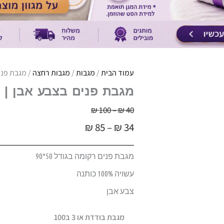
עמוד הבית
/
מגבות
/
מגבות רחצה
/ מגבת פנים בצבע אבן
מגבת פנים בצבע אבן | 100 כותנה | דגם הלנה 1
טווח
40
₪
–
100
₪
טווח
מחירים:
₪
85
–
₪
34
מחירים:
עד
מגבת פנים רקומה בגודל 50*90
עד
עשויה 100% כותנה
צבע אבן
כמות
מגבת בודדת או 3 ב100