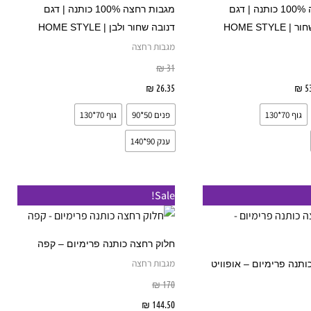
מספר
מספר
מגבות רחצה 100% כותנה | דגם
מגבות רחצה 100% כותנה | דגם
סוגים.
סוגים.
HOME STYL
דנובה שחור ולבן | HOME STYLE
ניתן
ניתן
מגבות רחצה
לבחור
לבחור
₪
31
את
את
53
₪
בחר אפשרויות
26.35
₪
בחר אפשרויות
האפשרויות
האפשרויות
גוף 70*130
פנים 50*90
גוף 70*130
בעמוד
בעמוד
המוצר
המוצר
ענק 90*140
למוצר
למוצר
Sale!
זה
זה
יש
יש
חלוק רחצה כותנה פרימיום – קפה
מספר
מספר
מגבות רחצה
ותנה פרימיום – אופוויט
סוגים.
סוגים.
₪
170
ניתן
ניתן
144.50
₪
בחר אפשרויות