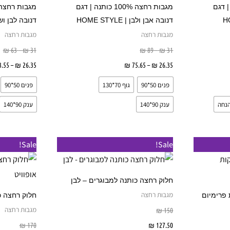
מספר
מספר
כותנה | דגם
מגבות רחצה 100% כותנה | דגם
סוגים.
סוגים.
דנובה אבן ולבן | HOME STYLE
דנובה לבן ושחור | E
ניתן
ניתן
מגבות רחצה
מגבות רחצה
לבחור
לבחור
₪
63
–
₪
31
₪
89
–
₪
31
את
את
שרויות
26.35
₪
–
75.65
₪
בחר אפשרויות
26.35
₪
–
.55
האפשרויות
האפשרויות
פנים 50*90
גוף 70*130
פנים 50*90
בעמוד
בעמוד
המוצר
המוצר
ענק 90*140
ענק 90*140
למוצר
למוצר
Sale!
Sale!
זה
זה
יש
יש
חלוק רחצה כותנה למבוגרים – לבן
מספר
מספר
מגבות רחצה
לקות פרימיום
חלוק רחצה כ
סוגים.
סוגים.
מגבות רחצה
₪
150
ניתן
ניתן
127.50
₪
בחר אפשרויות
170
₪