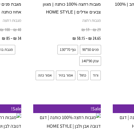
מספר
מספר
מגבת גוף רקומה | רקמת זהב | 100%
מגבות רחצה 100% כותנה | מגוון
סוגים.
סוגים.
צבעים וגדלים | HOME STYLE
אחוז כותנה
ניתן
ניתן
מגבות רחצה
מגבות רחצה
לבחור
לבחור
₪
100
–
₪
40
₪
59
–
₪
29
את
את
שרויות
24.65
₪
–
50.15
₪
בחר אפשרויות
34
₪
–
85
₪
האפשרויות
האפשרויות
פנים 50*90
גוף 70*130
מגבת בו
בעמוד
בעמוד
המוצר
המוצר
ענק 90*140
ורוד
כחול
אפור בהיר
אפור כהה
טווח
טווח
טו
למוצר
למוצר
Sale!
Sale!
מחירים:
מחירים:
מ
זה
זה
עד
עד
ע
יש
יש