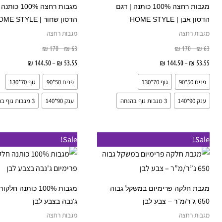
מספר
מגבות רחצה 100% כותנה | דגם
מגבות רחצה 100% 
סוגים.
הדסון אבן | HOME STYLE
הדסון שחור | HOME STYLE
ניתן
מגבות רחצה
מגבות רחצה
לבחור
₪
170
–
₪
63
₪
170
–
₪
63
את
53.55
₪
–
144.50
₪
בחר אפשרויות
53.55
₪
–
144.50
₪
בחר אפ
האפשרויות
פנים 50*90
גוף 70*130
פנים 50*90
גוף 70*130
בעמוד
המוצר
ענק 90*140
3 מגבות גוף בהנחה
ענק 90*140
3 מגבות גוף בהנחה
טווח
טווח
טווח
טווח
למוצר
Sale!
Sale!
מחירים:
מחירים:
מחירים:
מחירים:
זה
עד
עד
עד
עד
יש
מספר
מגבת חלקה פרימיום במשקל גבוה
מגבות 100% כותנה ח
סוגים.
650 ג”ר/מ”ר – צבע לבן
ג'נבה בצבע לבן
ניתן
מגבות רחצה
מגבות רחצה