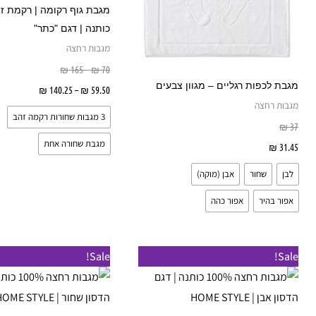
מספר
סוגים.
כותנה | דגם "כתר"
ניתן
מגבות רחצה
לבחור
₪
165
–
₪
70
את
מגבת לכפות רגליים – מגוון צבעים
59.50
₪
–
140.25
₪
בחר אפ
האפשרויות
מגבות רחצה
3 מגבות שחורות רקמה זהב
בעמוד
₪
37
המוצר
מגבת שחורה אחת
31.45
₪
בחר אפשרויות
לבן
שחור
אבן (מוקה)
אפור בהיר
אפור כהה
טווח
טווח
טווח
טווח
למוצר
Sale!
Sale!
מחירים:
מחירים:
מחירים:
מחירים:
זה
עד
עד
עד
עד
יש