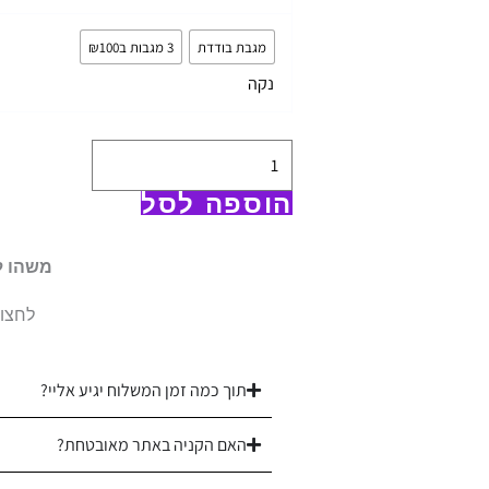
של
מגבת
מגבת בודדת
3 מגבות ב₪100
פנים
נקה
בצבע
אבן
|
100
הוספה לסל
כותנה
|
משהו ל
דגם
לחצו 
הלנה
1
תוך כמה זמן המשלוח יגיע אליי?
האם הקניה באתר מאובטחת?