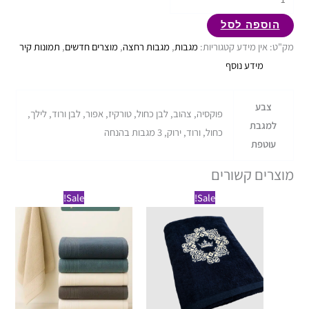
הוספה לסל
מק"ט:
אין מידע
קטגוריות:
מגבות
,
מגבות רחצה
,
מוצרים חדשים
,
תמונות קיר
מידע נוסף
צבע
פוקסיה, צהוב, לבן כחול, טורקיז, אפור, לבן ורוד, לילך,
למגבת
כחול, ורוד, ירוק, 3 מגבות בהנחה
עוטפת
מוצרים קשורים
טווח
טווח
למוצר
למוצר
Sale!
Sale!
מחירים:
מחירים:
זה
זה
עד
עד
יש
יש
מספר
מספר
סוגים.
סוגים.
ניתן
ניתן
לבחור
לבחור