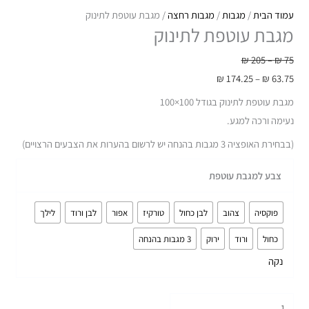
עמוד הבית
/
מגבות
/
מגבות רחצה
/ מגבת עוטפת לתינוק
מגבת עוטפת לתינוק
₪
205
–
₪
75
₪
174.25
–
₪
63.75
מגבת עוטפת לתינוק בגודל 100×100
נעימה ורכה למגע.
(בבחירת האופציה 3 מגבות בהנחה יש לרשום בהערות את הצבעים הרצויים)
צבע למגבת עוטפת
פוקסיה
צהוב
לבן כחול
טורקיז
אפור
לבן ורוד
לילך
כחול
ורוד
ירוק
3 מגבות בהנחה
נקה