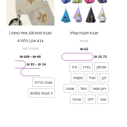
סוגים.
סוגים.
ניתן
ניתן
לבחור
לבחור
את
את
מגבת מטבח עגולה
מגבת פנים 100 אחוז כותנה |
האפשרויות
האפשרויות
צבע אבן | הלנה 4
מגבות
בעמוד
בעמוד
מגבות רחצה
₪
22
המוצר
המוצר
₪
100
–
₪
40
₪
18.70
בחר אפשרויות
₪
85
–
₪
34
בחר
אפרסק
בורדו
ורוד
אפשרויות
לבן
חציל
פוקסיה
מגבת בודדת
ירוק תפוח
כחול
שמנת
3 מגבות ב₪100
אפור
לילך
טורקיז