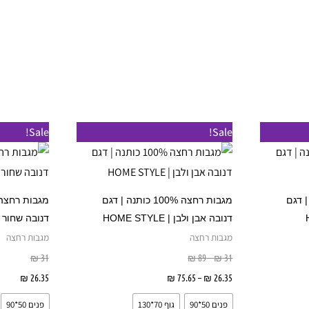
שרויות
טווח
טווח
למוצר
למוצר
Sale!
Sale!
מחירים:
מחירים:
זה
זה
עד
עד
יש
יש
מספר
מספר
כותנה | דגם
מגבות רחצה 100% כותנה | דגם
סוגים.
סוגים.
דנובה אבן ולבן | HOME STYLE
דנובה שחור ולבן | E
ניתן
ניתן
מגבות רחצה
מגבות רחצה
לבחור
לבחור
₪
31
₪
89
–
₪
31
את
את
שרויות
26.35
₪
–
75.65
₪
בחר אפשרויות
26.35
₪
בח
האפשרויות
האפשרויות
פנים 50*90
גוף 70*130
פנים 50*90