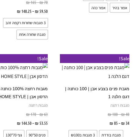
₪
165
–
₪
70
אפור בהיר
אפור כהה
59.50
₪
–
140.25
₪
בחר אפ
3 מגבות שחורות רקמה זהב
מגבת שחורה אחת
טווח
טווח
טווח
טווח
למוצר
Sale!
Sale!
מחירים:
מחירים:
מחירים:
מחירים:
זה
עד
עד
עד
עד
יש
מספר
מגבת פנים בצבע אבן | 100 כותנה |
מגבות רחצה 100% 
סוגים.
דגם הלנה 1
הדסון אבן | HOME STYLE
ניתן
מגבות רחצה
מגבות רחצה
לבחור
₪
170
–
₪
63
₪
100
–
₪
40
את
34
₪
–
85
₪
בחר אפשרויות
53.55
₪
–
144.50
₪
בחר אפ
האפשרויות
מגבת בודדת
3 מגבות ב₪100
פנים 50*90
גוף 70*130