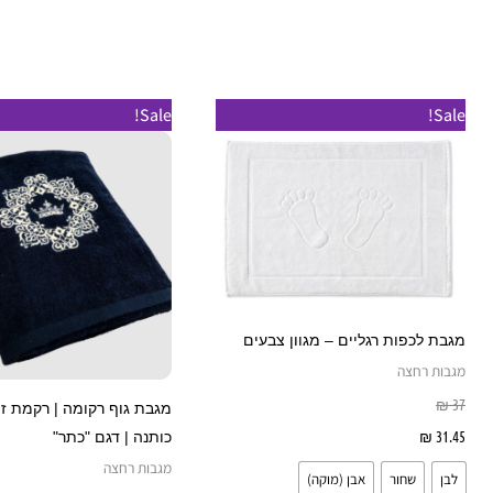
טווח
טווח
למוצר
Sale!
Sale!
מחירים:
מחירים:
זה
עד
עד
יש
מספר
סוגים.
ניתן
לבחור
את
מגבת לכפות רגליים – מגוון צבעים
האפשרויות
מגבות רחצה
בעמוד
₪
37
המוצר
31.45
₪
בחר אפשרויות
כותנה | דגם "כתר"
מגבות רחצה
לבן
שחור
אבן (מוקה)