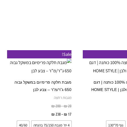
טווח
טווח
למוצר
למוצר
Sale!
מחירים:
מחירים:
זה
זה
עד
עד
יש
יש
מספר
מספר
מגבות רחצה 100% כותנה | דגם
מגבת חלקה פרימיום במשקל גבוה
סוגים.
סוגים.
HOME STYL
650 ג”ר/מ”ר – צבע לבן
ניתן
ניתן
מגבות רחצה
לבחור
לבחור
₪
280
–
₪
20
את
את
ר אפשרויות
17
₪
–
238
₪
בחר אפשרויות
האפשרויות
האפשרויות
גוף 70*130
4 יח׳ מגבת 75/150 בהנחה
40/60