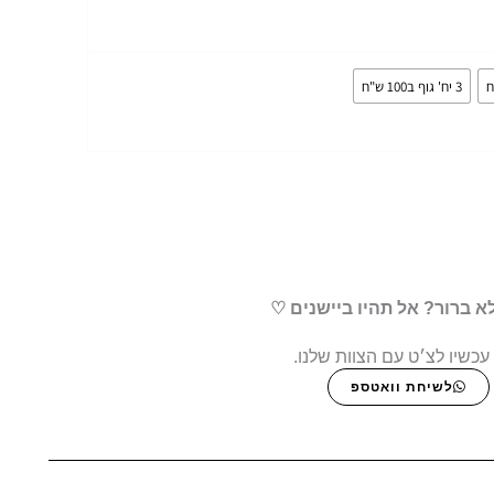
3 יח' גוף ב100 ש"ח
א ברור? אל תהיו ביישנים ♡
עכשיו לצ׳ט עם הצוות שלנו.
לשיחת וואטספ