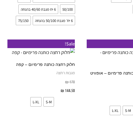
בעמוד
בעמוד
המוצר
המוצר
50/100
6 יח מגבת 40/60 בהנחה
6 יח׳ מגבת 50/100 בהנחה
75/150
למוצר
למוצר
Sale!
זה
זה
יש
יש
חלוק רחצה כותנה פרימיום – קפה
מספר
מספר
מגבות רחצה
ותנה פרימיום – אופוויט
סוגים.
סוגים.
₪
170
ניתן
ניתן
144.50
₪
בחר אפשרויות
לבחור
לבחור
ר אפשרויות
L-XL
S-M
את
את
L-XL
S-M
האפשרויות
האפשרויות
בעמוד
בעמוד
המוצר
המוצר