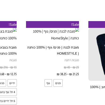
טווח
טווח
ט
למוצר
למוצר
Sale!
Sale!
מחירים:
מחירים:
מ
זה
זה
עד
עד
ע
יש
יש
מספר
מספר
מגבת לבנה | פנים/ גוף | 100% כותנה
מגבת בצבע 
סוגים.
סוגים.
| HOMESTYLE
100% כותנה
ניתן
ניתן
מגבות רחצה
מגבות
לבחור
לבחור
₪
216
–
₪
15
₪
45
–
₪
25
את
את
21.25
₪
–
38.25
₪
בחר אפשרויות
12.75
₪
–
.60
האפשרויות
האפשרויות
פנים
גוף
ידיים
פנים
בעמוד
בעמוד
מגבת גוף רקומה | רקמת זהב | 100%
המוצר
המוצר
4 יח' גוף בהנחה
6 יח' ידיים בהנחה