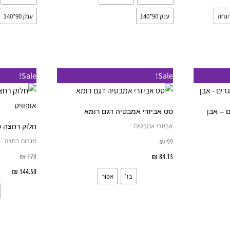
בעמוד
בעמוד
המוצר
המוצר
ענק 90*140
ענק 90*140
למוצר
למוצר
Sale!
Sale!
זה
זה
יש
יש
 – אבן
סט אביזרי אמבטיה דגם רומא
מספר
מספר
אביזרי אמבטיה
חלוק רחצה כ
סוגים.
סוגים.
מגבות רחצה
₪
99
ניתן
ניתן
84.15
₪
בחר אפשרויות
170
₪
לבחור
לבחור
144.50
₪
בח
בז׳
אפור
את
את
האפשרויות
האפשרויות
בעמוד
בעמוד
המוצר
המוצר