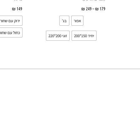
וגים.
סוגים.
179
₪
–
249
₪
בחר אפשרויות
149
₪
בחר 
יתן
ניתן
אפור
בג'
ירוק עם שחור
בחור
לבחור
ת
את
כחול עם שחור
יחיד 150*200
זוגי 200*220
אפשרויות
האפשרויות
עמוד
בעמוד
מוצר
המוצר