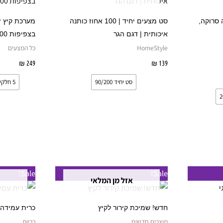
יש
יש
מספר
מספר
כותנה סרוקה,
סט מצעים יחיד | 100 אחוז כותנה
סוגים.
סוגים.
איכותית | דגם הגר
בצפיפות 200 | 613
ניתן
ניתן
HomeStyle
כל המצעים
לבחור
לבחור
139
₪
בחר אפשרויות
249
₪
בחר 
את
את
רויות
סט יחיד 90/200
5 חלקים
האפשרויות
האפשרויות
בעמוד
בעמוד
המוצר
המוצר
טווח
מוצר
למוצר
Sale!
Sale!
מחירים:
אזל מן המלאי
ה
זה
עד
ש
יש
חדש! שמיכת קירור לקיץ
כרית עמידה 
ספר
מספר
מוצרים חדשים
כריות