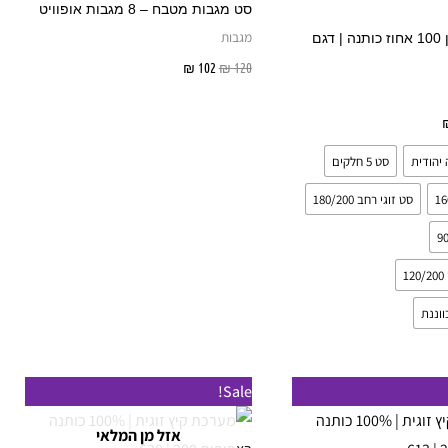
סט מגבות מטבח – 8 מגבות אופוויט
מספר
מגבות
מצעים | סטן 100 אחוז כותנה | דגם
סוגים.
120
₪
102
₪
מידע נוסף
ניתן
לבחור
בחר אפשרויות
את
יהודית
סט 5 חלקים
האפשרויות
בעמוד
סט זוגי רחב 180/200
המוצר
1
וננת
המחיר
המחיר
למוצר
למוצר
Sale!
המקורי
הנוכחי
זה
זה
היה:
הוא:
אזל מן המלאי
₪ 249.
₪ 280.