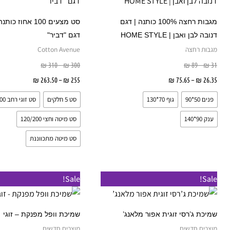
יש
מספר
מגבות רחצה 100% כותנה | דגם
סט מצעים 100 אחוז 
סוגים.
דנובה לבן ואבן | HOME STYLE
דגם "דביר"
ניתן
מגבות רחצה
Cotton Avenue
לבחור
₪
310
–
₪
300
₪
89
–
₪
31
את
26.35
₪
–
75.65
₪
בחר אפשרויות
255
₪
–
263.50
₪
בחר אפש
האפשרויות
פנים 50*90
גוף 70*130
סט 5 חלקים
סט זוגי רחב 200
בעמוד
המוצר
ענק 90*140
סט מיטה וחצי 120/200
סט מיטה מתכווננת
ל
Sale!
Sale!
ז
י
שמיכת ג’רסי זוגית אפור מלאנג’
שמיכת וופל מפנקת – זוגי
מ
מוצרים חדשים
מוצרים חדשים