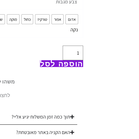
צבע מגבות
של
מארז:
אדום
אפור
טורקיז
כחול
מוקה
שח
6
נקה
מגבות
מטבח
דגם
לב
הוספה לסל
במגוון
צבעים
משהו ל
לחצו 
תוך כמה זמן המשלוח יגיע אליי?
האם הקניה באתר מאובטחת?