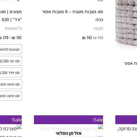
סט מגבות מטבח – 8 מגבות אפור
כהה
"ורד" | 630
מגבות
כל המצעים
120
₪
102
₪
מידע נוסף
185
₪
–
370
₪
מצעים למיטה 
סט זוגי 160/200
 – 8 מגבות אפור
סט יחיד 90/200
סט מיטה וחצי 20/200
סט מיטה מתכו
למוצר
למוצר
Sale!
Sale!
זה
זה
אזל מן המלאי