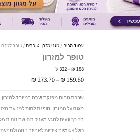
עמוד הבית
/
מגני מזרן וטופרים
/ טופר למזרון
טופר למזרון
טווח
188
₪
–
322
₪
טווח
מחירים:
₪
273.70
–
₪
159.80
מחירים:
עד
שכבת נוחות מפנקת ועבה במיוחד למזרון
עד
מגנה על המזרון וסופגת לחות למניעת הצ
בד רך ונעים למגע,מעניק תחושת נוחות מק
כולל 4 גומיות צידיות לאחיזה נוחה ולמניעת תזוזות