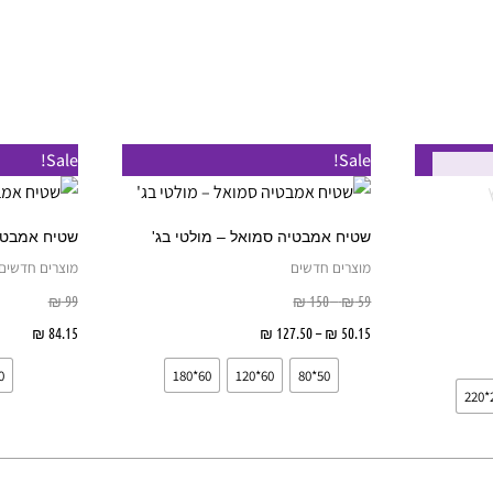
עמוד
בעמוד
מוצר
המוצר
טווח
טווח
למוצר
למוצר
Sale!
Sale!
מחירים:
מחירים:
זה
זה
עד
עד
יש
יש
שטיח אמבטיה סמואל – מולטי בג'
שטיח אמבטי
מספר
מספר
מוצרים חדשים
מוצרים חדשים
סוגים.
סוגים.
יות
59
₪
–
150
₪
99
₪
ניתן
ניתן
50.15
₪
–
127.50
₪
בחר אפשרויות
84.15
₪
בח
לבחור
לבחור
80
60*180
60*120
50*80
את
את
האפשרויות
האפשרויות
בעמוד
בעמוד
המוצר
המוצר