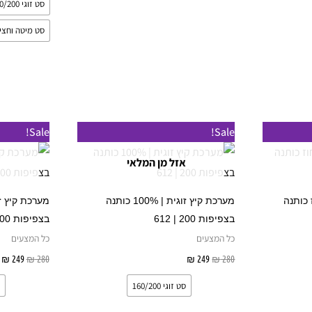
סט זוגי 160/200
סט מיטה וחצי 20/200
המחיר
המחיר
המחיר
ה
מוצר
למוצר
Sale!
Sale!
המקורי
הנוכחי
המקורי
ה
ה
זה
היה:
הוא:
היה:
ה
אזל מן המלאי
9.
₪ 280.
₪ 249.
₪ 280.
ש
יש
ספר
מספר
 | 100 אחוז כותנה
מערכת קיץ זוגית | 100% כותנה
וגים.
סוגים.
בצפיפות 200 | 612
בצפיפות 200 | 638
יתן
ניתן
כל המצעים
כל המצעים
בחור
לבחור
280
₪
249
₪
בחר אפשרויות
280
₪
249
₪
ת
את
סט זוגי 160/200
אפשרויות
האפשרויות