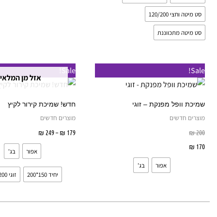
בעמוד
ב
המוצר
ה
סט מיטה וחצי 120/200
סט מיטה מתכווננת
טווח
למוצר
Sale!
Sale!
מחירים:
אזל מן המלאי
זה
עד
יש
שמיכת וופל מפנקת – זוגי
חדש! שמיכת קירור לקיץ
מספר
מוצרים חדשים
מוצרים חדשים
סוגים.
200
₪
179
₪
–
249
₪
בחר אפשרו
ניתן
170
₪
בחר אפשרויות
אפור
בג'
לבחור
אפור
בג'
את
יחיד 150*200
זוגי 200*220
האפשרויות
בעמוד
המוצר