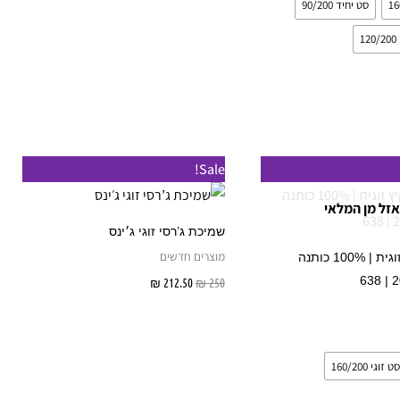
סט יחיד 90/200
1
מחיר
למוצר
Sale!
נוכחי
זה
וא:
אזל מן המלאי
₪ 24
יש
שמיכת ג’רסי זוגי ג׳ינס
מספר
מוצרים חדשים
מערכת קיץ זוגית | 100% כותנה
סוגים.
250
₪
212.50
₪
הוספה לסל
ניתן
לבחור
בחר אפשרויות
את
סט זוגי 160/200
האפשרויות