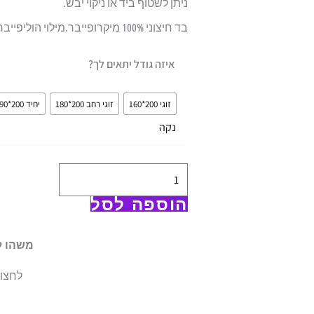
ניתן לשטוף ביד או ניקוי יבש.
בד חיצוני 100% מיקרופייבר.מילוי הוליפייבר להענקת רכות מקסימלית.
כמות
איזה גודל יתאים לך?
של
טופר
זוגי 200*160
זוגי רחב 200*180
יחיד 200*90
למזרון
נקה
הוספה לסל
משהו ל
לחצו 