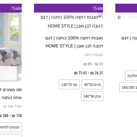
טווח
טווח
למוצר
למוצר
Sale!
Sale!
מחירים:
מחירים:
זה
זה
עד
עד
יש
יש
מספר
מספר
חוז כותנה | דגם
מגבות רחצה 100% כותנה | דגם
סוגים.
סוגים.
דנובה לבן ואבן | HOME STYLE
ניתן
ניתן
מגבות רחצה
לבחור
לבחור
יות
31
₪
–
89
₪
את
את
26.35
₪
–
75.65
₪
בחר אפשרויות
האפשרויות
האפשרויות
פנים 50*90
גוף 70*130
בעמוד
בעמוד
18
המוצר
המוצר
ענק 90*140
אחוז כותנה 
יארד אנד קו
₪
300
–
₪
150
מצעים למיטה 