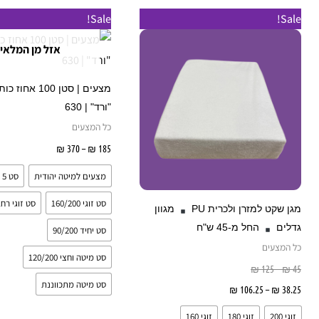
טווח
טווח
טווח
למוצר
Sale!
Sale!
מחירים:
מחירים:
מחירים:
זה
אזל מן המלאי
עד
עד
עד
יש
מספר
מצעים | סטן 100 א
סוגים.
"ורד" | 630
ניתן
כל המצעים
לבחור
185
₪
–
370
₪
בחר אפשרו
את
מצעים למיטה יהודית
סט 5 חלקים
האפשרויות
בעמוד
סט זוגי 160/200
סט זוגי רחב 0/200
מגן שקט למזרן ולכרית PU
מגוון
המוצר
גדלים
החל מ-45 ש"ח
סט יחיד 90/200
כל המצעים
סט מיטה וחצי 120/200
₪
125
–
₪
45
סט מיטה מתכווננת
38.25
₪
–
106.25
₪
בחר אפשרויות
זוגי 200
זוגי 180
זוגי 160