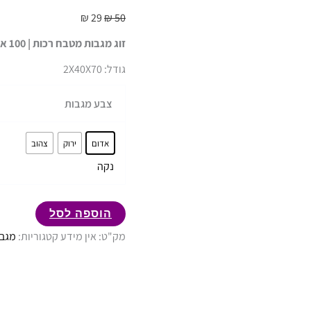
אחוז
₪
29
₪
50
כותנה
זוג מגבות מטבח רכות | 100 אחוז כותנה | HOME STYLE
|
HOME
גודל: 2X40X70
STYLE
צבע מגבות
אדום
ירוק
צהוב
נקה
הוספה לסל
מק"ט:
אין מידע
קטגוריות:
מגבו