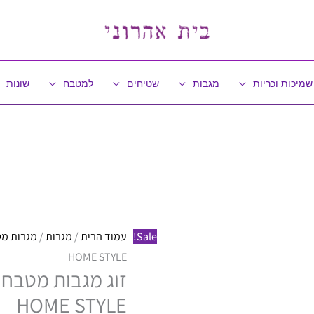
שמיכות וכריות
מגבות
שטיחים
למטבח
שונות
כמות
המחיר
המחיר
של
המקורי
הנוכחי
זוג
היה:
הוא:
מגבות
₪ 50.
₪ 29.
Sale!
עמוד הבית
/
מגבות
/
מגבות מ
מטבח
HOME STYLE
רכות
|
HOME STYLE
100