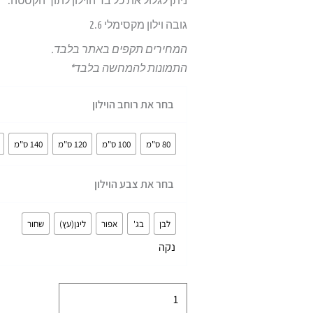
גובה וילון מקסימלי 2.6
המחירים תקפים באתר בלבד.
התמונות להמחשה בלבד*
כמות
בחר את רוחב הוילון
של
וילון
80 ס"מ
100 ס"מ
120 ס"מ
140 ס"מ
זברה
-
בחר את צבע הוילון
מגוון
צבעים
לבן
בג'
אפור
לינן(עץ)
שחור
ומידות
נקה
-
גובה
2.6