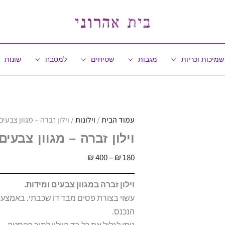
שמיכות וכריות
מגבות
שטיחים
למטבח
שונות
עמוד הבית
/
וילונות
/ וילון זברה – מגוון צבעים ו
וילון זברה – מגוון צבעים ו
טווח
₪
400
–
₪
180
מחירים:
וילון זברה במגוון צבעים ומידות.
עשוי בצורת פסים מבד דו שכבתי. באמצעות
עד
הנכנס.
ניתן לגלול את כל בד הוילון לתוך הקסטה.