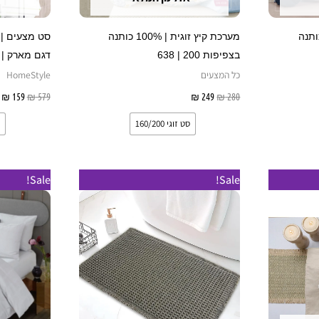
האפשרויות
האפשרויות
בעמוד
בעמוד
ץ זוגית | 100% כותנה
מערכת קיץ זוגית | 100% כותנה
המוצר
המוצר
בצפיפות 200 | 638
דגם מארק | מבצע
כל המצעים
HomeStyle
ות
280
₪
249
₪
בחר אפשרויות
579
₪
159
₪
סט זוגי 160/200
ט
למוצר
Sale!
Sale!
מ
זה
ע
יש
מספר
סוגים.
ניתן
לבחור