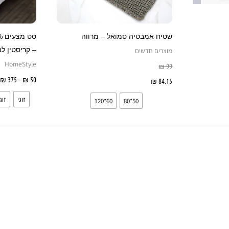
את
האפשרויות
בעמוד
שטיח אמבטיה סמואל – מרווה
המוצר
– קריסטין לב
מוצרים חדשים
HomeStyle
₪
99
₪
375
–
₪
50
84.15
₪
בחר אפשרויות
זוגי
זוג
60*120
50*80