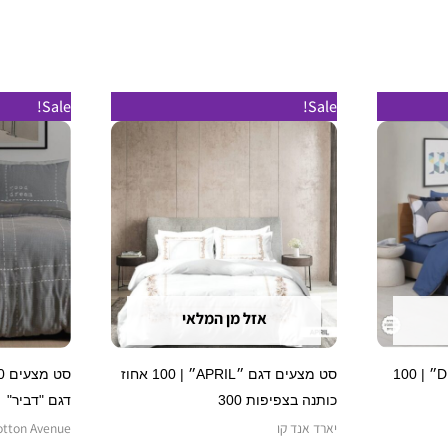
טווח
למוצר
למוצר
Sale!
Sale!
מחירים:
זה
זה
עד
יש
יש
מספר
מספר
סוגים.
סוגים.
ניתן
ניתן
לבחור
לבחור
את
את
אזל מן המלאי
האפשרויות
האפשרויות
בעמוד
בעמוד
סט מצעים דגם ״DIAMOND״ | 100
סט מצעים דגם ״APRIL״ | 100 אחוז
המוצר
המוצר
כותנה בצפיפות 300
דגם "דביר"
יארד אנד קו
otton Avenue