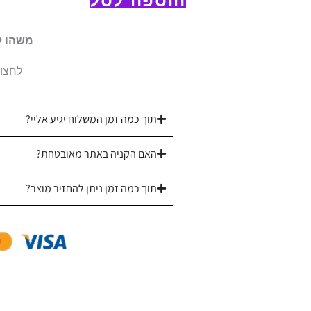
הוספה לסל
קידוש
גימור
משהו ל
זהב
פיליגרין
לחצו 
עם
ברכה
תוך כמה זמן המשלוח יגיע אליי?
"ויכלו.."
723
האם הקניה באתר מאובטחת?
תוך כמה זמן ניתן להחזיר מוצר?