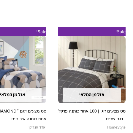
המחיר
המחיר
טווח
למוצר
Sale!
Sale!
המקורי
הנוכחי
מחירים:
זה
היה:
הוא:
₪ 579.
₪ 199.
עד
יש
מספר
סוגים.
ניתן
לבחור
את
אזל מן המלאי
אזל מן המלאי
האפשרויות
בעמוד
סט מצעים זוגי | 100 אחוז כותנה פרקל
המוצר
| דגם שביט
אחוז כותנה איכותית
HomeStyle
יארד אנד קו