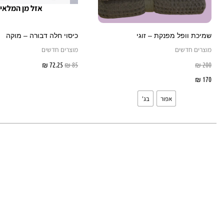
את
אזל מן המלאי
האפשרויות
בעמוד
שמיכת וופל מפנקת – זוגי
כיסוי חלה דבורה – מוקה
המוצר
מוצרים חדשים
מוצרים חדשים
200
₪
85
₪
72.25
₪
מידע נוסף
170
₪
בחר אפשרויות
אפור
בג'