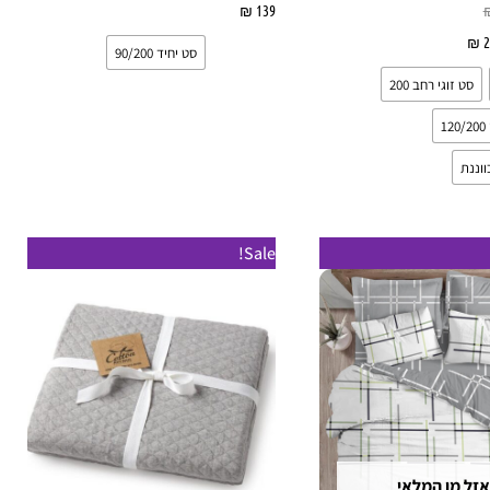
139
₪
בחר אפשרויות
2
₪
בחר אפשרויות
סט יחיד 90/200
סט זוגי רחב 200
1
וננת
מחיר
למוצר
Sale!
נוכחי
זה
וא:
₪ 15
יש
מספר
סוגים.
ניתן
לבחור
את
אזל מן המלאי