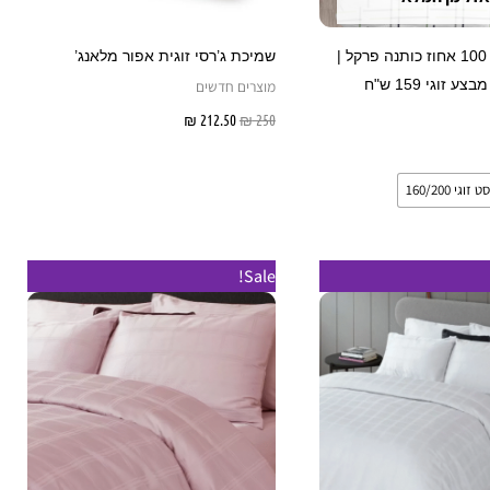
האפשרויות
בעמוד
סט מצעים | 100 אחוז כותנה פרקל |
שמיכת ג’רסי זוגית אפור מלאנג’
המוצר
 זוגי 159 ש"ח
מוצרים חדשים
250
₪
212.50
₪
הוספה לסל
בחר אפשרויות
סט זוגי 160/200
ווח
טווח
למוצר
למוצר
Sale!
חירים:
מחירים:
זה
זה
ד
עד
יש
יש
מספר
מספר
סוגים.
סוגים.
ניתן
ניתן
לבחור
לבחור