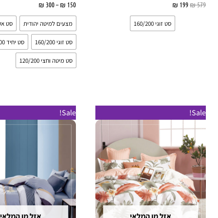
579
₪
199
₪
בחר אפשרויות
150
₪
–
300
₪
בחר אפשרו
סט זוגי 160/200
מצעים למיטה יהודית
סט אק
סט זוגי 160/200
סט יחיד 90/200
סט מיטה וחצי 120/200
המחיר
המחיר
המחיר
המחיר
למוצר
Sale!
Sale!
המקורי
הנוכחי
המקורי
הנוכחי
זה
היה:
הוא:
היה:
הוא:
₪ 249.
₪ 280.
₪ 249.
₪ 280.
יש
מספר
סוגים.
ניתן
לבחור
את
אזל מן המלאי
אזל מן המלאי