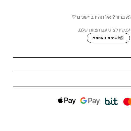
א ברור? אל תהיו ביישנים ♡
עכשיו לצ׳ט עם הצוות שלנו.
לשיחת וואטספ