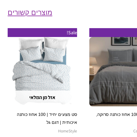
מוצרים קשורים
טווח
טווח
למוצר
למוצר
Sale!
מחירים:
מחירים:
זה
זה
עד
עד
יש
יש
מספר
מספר
סוגים.
סוגים.
ניתן
ניתן
לבחור
לבחור
את
את
אזל מן המלאי
האפשרויות
האפשרויות
בעמוד
בעמוד
סט מצעים 100 אחוז כותנה סרוקה,
סט מצעים יחיד | 100 אחוז כותנה
המוצר
המוצר
איכותית | דגם גל
HomeStyle
C