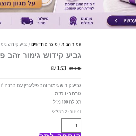
עמוד הבית
/
מוצרים חדשים
/ גביע קידוש גימור 
גביע קידוש גימור זהב פילי
₪
153
₪
180
גביע קידוש גימור זהב פיליגרין עם ברכה "ויכ
גובה כ15 ס"מ
תכולה 100 מ"ל
כמות
זמינות:
2 במלאי
של
גביע