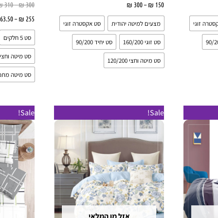
יות
150
₪
–
300
₪
בחר אפשרויות
300
₪
–
310
₪
63.50
–
₪
255
סטרה זוגי
מצעים למיטה יהודית
סט אקסטרה זוגי
סט 5 חלקים
סט זוגי 160/200
סט יחיד 90/200
סט מיטה וחצי 20/200
סט מיטה וחצי 120/200
סט מיטה מתכו
המחיר
המחיר
המחיר
ה
למוצר
למוצר
Sale!
Sale!
המקורי
הנוכחי
המקורי
ה
זה
זה
היה:
הוא:
היה:
ה
9.
₪ 579.
₪ 249.
₪ 280.
יש
יש
מספר
מספר
סוגים.
סוגים.
ניתן
ניתן
לבחור
לבחור
את
את
אזל מן המלאי