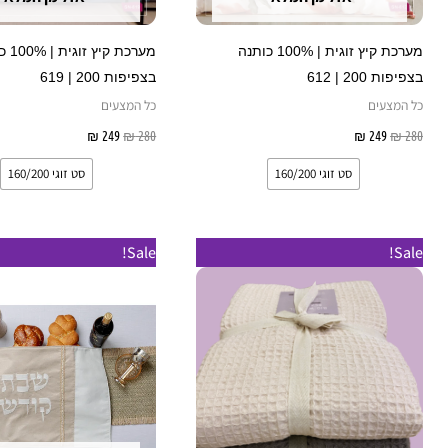
האפשרויות
בעמוד
מערכת קיץ זוגית | 100% כותנה
מערכת קי
המוצר
בצפיפות 200 | 612
בצפיפות 200 | 619
כל המצעים
כל המצעים
280
₪
249
₪
בחר אפשרויות
280
₪
249
₪
בחר אפשרוי
סט זוגי 160/200
סט זוגי 160/200
למוצר
Sale!
Sale!
זה
יש
מספר
סוגים.
ניתן
לבחור