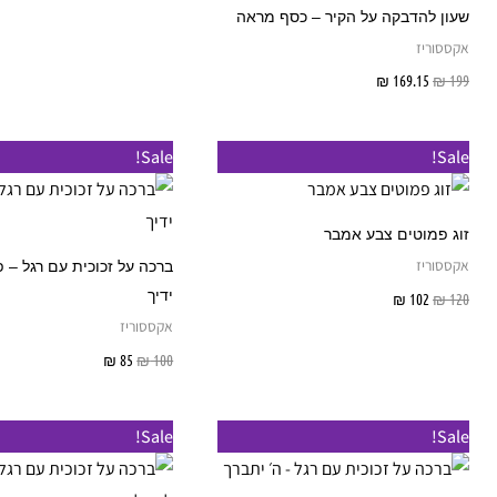
שעון להדבקה על הקיר – כסף מראה
אקססוריז
199
₪
169.15
₪
הוספה לסל
Sale!
Sale!
זוג פמוטים צבע אמבר
אקססוריז
ברכה על זכוכית עם רגל – 
ידיך
120
₪
102
₪
הוספה לסל
אקססוריז
100
₪
85
₪
הוספה לסל
Sale!
Sale!