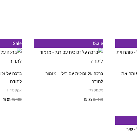
Sale!
Sale!
פותח את
ברכה על זכוכית עם רגל – מזמור
ברכה על זכו
לתודה
לתודה
אקססוריז
אקססוריז
100
₪
85
₪
הוספה לסל
100
₪
85
₪