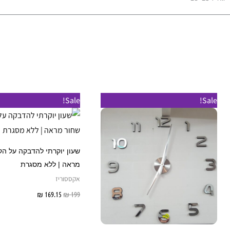
Sale!
Sale!
שעון יוקרתי להדבקה על הק
מראה | ללא מסגרת
אקססוריז
199
₪
169.15
₪
הוספה לס