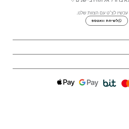
א ברור? אל תהיו ביישנים ♡
עכשיו לצ׳ט עם הצוות שלנו.
לשיחת וואטספ