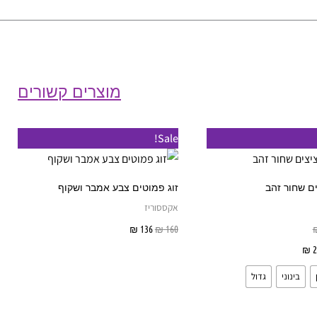
מוצרים קשורים
טווח
טווח
למוצר
Sale!
מחירים:
מחירים:
זה
עד
עד
יש
ם שחור זהב
זוג פמוטים צבע אמבר ושקוף
מספר
אקססוריז
סוגים.
160
₪
136
₪
הוספה לסל
ניתן
2
₪
בחר אפשרויות
לבחור
בינוני
גדול
את
האפשרויות