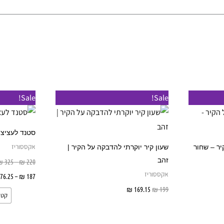
Sale!
Sale!
סטנד לעציצי
אקססוריז
יר – שחור
שעון קיר יוקרתי להדבקה על הקיר |
זהב
₪
325
–
₪
220
אקססוריז
76.25
–
₪
187
ל
199
₪
169.15
₪
הוספה לסל
קטן