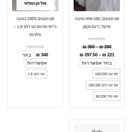
אזל מן המלאי
את
את
האפשרויות
האפשרויות
סט מצעים | 100 אחוז כותנה
סט מצעים 100% כותנה
בעמוד
בעמוד
פרקל | דגם פקאן
ג’רסי מודפס זוגי רחב 1.8 –
המוצר
המוצר
פלורנס
HomeStyle
HomeStyle
₪
350
–
₪
260
₪
340
₪
297.50
–
₪
221
בחר
בחר אפשרויות
אפשרויות
סט זוגי 160/200
זוגי רחב 1.8
סט זוגי רחב 180/200
סט יחיד 90/200
למוצר
Sale!
זה