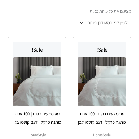
הפריט
מציגים את כל ⁦5⁩ התוצאות
העדכני
ביותר
טווח
טווח
טווח
טווח
למוצר
למוצר
מחירים:
מחירים:
מחירים:
מחירים:
Sale!
Sale!
זה
זה
עד
יש
עד
עד
יש
עד
מספר
מספר
סוגים.
סוגים.
ניתן
ניתן
לבחור
לבחור
את
את
האפשרויות
האפשרויות
סט מצעים רקום | 100 אחוז
סט מצעים רקום | 100 אחוז
בעמוד
בעמוד
כותנה פרקל | דגם קוסמו לבן
כותנה פרקל | דגם קוסמו בג'
המוצר
המוצר
HomeStyle
HomeStyle