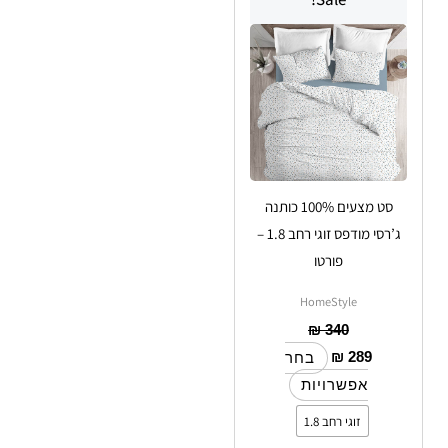
יש
מספר
סוגים.
ניתן
לבחור
את
האפשרויות
סט מצעים 100% כותנה
בעמוד
ג’רסי מודפס זוגי רחב 1.8 –
המוצר
פורטו
HomeStyle
₪
340
₪
289
בחר
אפשרויות
זוגי רחב 1.8