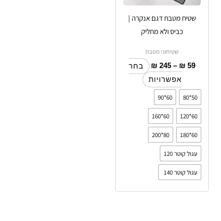
ניתן
לבחור
שטיח מטבח דגם אנקרה |
את
כביס ולא מחליק
האפשרויות
שטיחוני מטבח
בעמוד
₪
245
–
₪
59
המוצר
בחר
אפשרויות
60*90
50*80
60*160
60*120
80*200
60*180
עגול קוטר 120
עגול קוטר 140