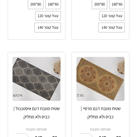
80*200
60*180
80*200
60*180
עגול קוטר 120
עגול קוטר 120
עגול קוטר 140
עגול קוטר 140
טווח
טווח
למוצר
למוצר
מחירים:
מחירים:
זה
זה
עד
יש
עד
יש
מספר
מספר
סוגים.
סוגים.
ניתן
ניתן
לבחור
לבחור
שטיח מטבח דגם מרסיי |
שטיח מטבח דגם איסטנבול |
את
את
כביס ולא מחליק
כביס ולא מחליק
האפשרויות
האפשרויות
שטיחוני מטבח
שטיחוני מטבח
בעמוד
בעמוד