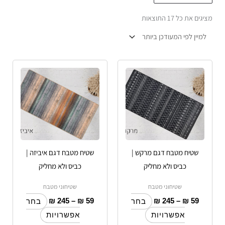
הפריט
מציגים את כל ⁦17⁩ התוצאות
העדכני
ביותר
טווח
טווח
למוצר
למוצר
מחירים:
מחירים:
זה
זה
עד
יש
עד
יש
מספר
מספר
סוגים.
סוגים.
ניתן
ניתן
לבחור
לבחור
שטיח מטבח דגם מרקש |
שטיח מטבח דגם איביזה |
את
את
כביס ולא מחליק
כביס ולא מחליק
האפשרויות
האפשרויות
שטיחוני מטבח
שטיחוני מטבח
בעמוד
בעמוד
₪
245
–
₪
59
₪
245
–
₪
59
המוצר
המוצר
בחר
בחר
אפשרויות
אפשרויות