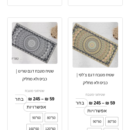
טווח
טווח
למוצר
למוצר
מחירים:
מחירים:
זה
זה
עד
יש
עד
יש
מספר
מספר
סוגים.
סוגים.
ניתן
ניתן
לבחור
לבחור
שטיח מטבח דגם טורינו |
שטיח מטבח דגם צ׳לסי |
את
את
כביס ולא מחליק
כביס ולא מחליק
האפשרויות
האפשרויות
שטיחוני מטבח
בעמוד
בעמוד
שטיחוני מטבח
₪
245
–
₪
59
המוצר
המוצר
בחר
₪
245
–
₪
59
בחר
אפשרויות
אפשרויות
60*90
50*80
60*90
50*80
60*160
60*120