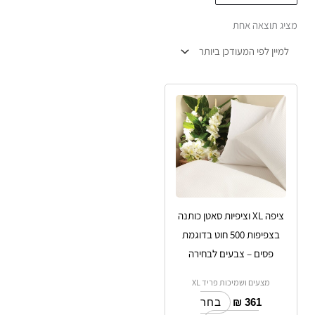
מציג תוצאה אחת
למוצר
זה
יש
מספר
סוגים.
ניתן
לבחור
ציפה XL וציפיות סאטן כותנה
את
בצפיפות 500 חוט בדוגמת
האפשרויות
פסים – צבעים לבחירה
בעמוד
מצעים ושמיכות פריד XL
המוצר
₪
361
בחר