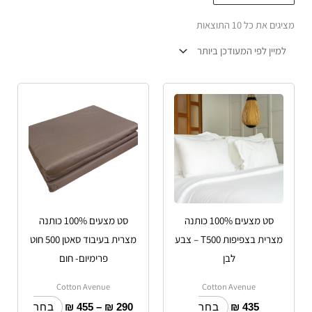
הפריט
מציגים את כל ⁦10⁩ התוצאות
העדכני
ביותר
טווח
למוצר
למוצר
מחירים:
זה
זה
יש
עד
יש
מספר
מספר
סוגים.
סוגים.
ניתן
ניתן
לבחור
לבחור
סט מצעים 100% כותנה
סט מצעים 100% כותנה
את
את
מצרית בצפיפות T500 – צבע
מצרית בעיבוד סאטן 500 חוט
האפשרויות
האפשרויות
לבן
פרימיום- חום
בעמוד
בעמוד
המוצר
המוצר
Cotton Avenue
Cotton Avenue
₪
455
–
₪
290
₪
435
בחר
בחר