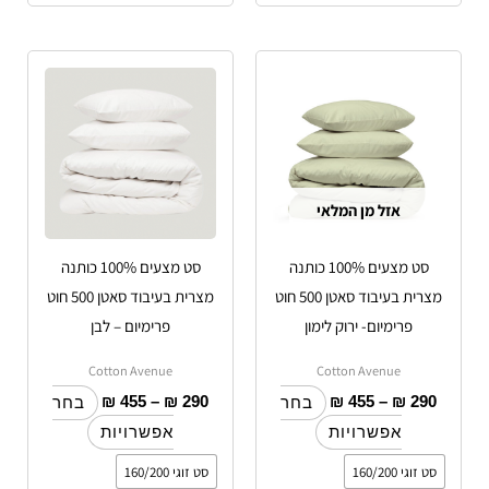
טווח
טווח
למוצר
למוצר
מחירים:
מחירים:
זה
זה
עד
יש
עד
יש
מספר
מספר
סוגים.
סוגים.
אזל מן המלאי
ניתן
ניתן
לבחור
לבחור
סט מצעים 100% כותנה
סט מצעים 100% כותנה
את
את
מצרית בעיבוד סאטן 500 חוט
מצרית בעיבוד סאטן 500 חוט
האפשרויות
האפשרויות
פרימיום- ירוק לימון
פרימיום – לבן
בעמוד
בעמוד
המוצר
המוצר
Cotton Avenue
Cotton Avenue
₪
455
–
₪
290
₪
455
–
₪
290
בחר
בחר
אפשרויות
אפשרויות
סט זוגי 160/200
סט זוגי 160/200