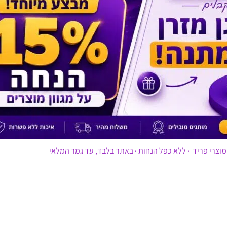
מוצרי פריד · ללא כפל הנחות · באתר בלבד, עד גמר המלאי