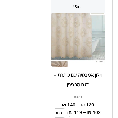
מחירים:
מחירים:
זה
Sale!
יש
עד
עד
מספר
סוגים.
ניתן
לבחור
את
האפשרויות
בעמוד
המוצר
וילון אמבטיה עם כותרת –
דגם מרציפן
וילונות
₪
140
–
₪
120
₪
119
–
₪
102
בחר