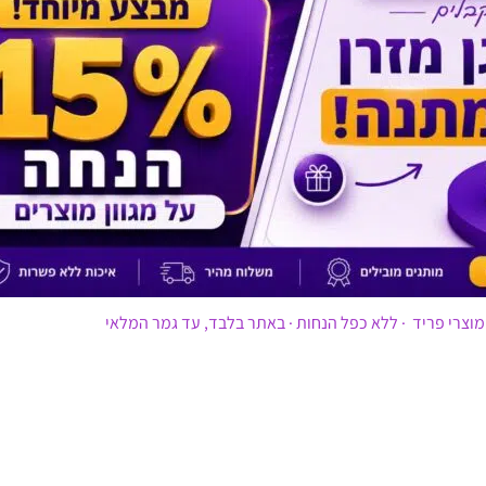
מוצרי פריד · ללא כפל הנחות · באתר בלבד, עד גמר המלאי