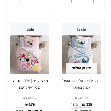
למוצר
למוצר
Sale!
Sale!
זה
זה
יש
יש
מספר
מספר
סוגים.
סוגים.
ניתן
ניתן
לבחור
לבחור
אזל מן המלאי
את
את
האפשרויות
האפשרויות
מצעי ילדים | אל קמט | סטיצ'
מצעי ילדים | 100% כותנה |
בעמוד
בעמוד
ואנג'ל בפיגמה
מיני ודייזי קריצה
המוצר
המוצר
כל המצעים
כל המצעים
₪
175
₪
115
בחר