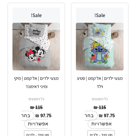
למוצר
למוצר
Sale!
Sale!
זה
זה
יש
יש
מספר
מספר
סוגים.
סוגים.
ניתן
ניתן
לבחור
לבחור
את
את
האפשרויות
האפשרויות
מצעי ילדים | אל קמט | סטיצ
מצעי ילדים | אל קמט | מיקי
בעמוד
בעמוד
וילד
ומיני דאימונד
המוצר
המוצר
כל המצעים
כל המצעים
₪
115
₪
115
₪
97.75
₪
97.75
בחר
בחר
אפשרויות
אפשרויות
סט יחיד - ילדים
סט יחיד - ילדים