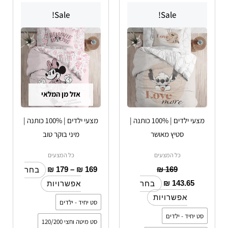
למוצר
למוצר
מחירים:
Sale!
Sale!
זה
זה
יש
עד
יש
מספר
מספר
סוגים.
סוגים.
ניתן
ניתן
לבחור
לבחור
אזל מן המלאי
את
את
האפשרויות
האפשרויות
מצעי ילדים | 100% כותנה |
מצעי ילדים | 100% כותנה |
בעמוד
בעמוד
סטיץ מאושר
מיני בוקר טוב
המוצר
המוצר
כל המצעים
כל המצעים
₪
179
–
₪
169
₪
169
בחר
₪
143.65
בחר
אפשרויות
אפשרויות
סט יחיד - ילדים
סט יחיד - ילדים
סט מיטה וחצי 120/200