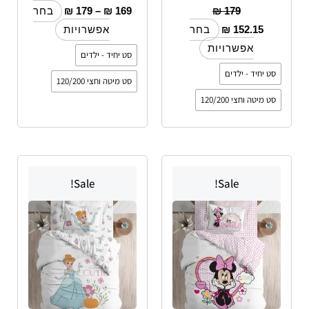
₪
179
–
₪
169
₪
179
בחר
₪
152.15
בחר
אפשרויות
אפשרויות
סט יחיד - ילדים
סט יחיד - ילדים
סט מיטה וחצי 120/200
סט מיטה וחצי 120/200
למוצר
למוצר
Sale!
Sale!
זה
זה
יש
יש
מספר
מספר
סוגים.
סוגים.
ניתן
ניתן
לבחור
לבחור
את
את