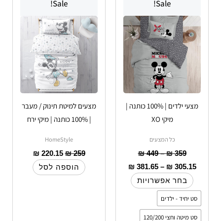
Sale!
Sale!
זה
עד
יש
עד
מספר
סוגים.
ניתן
לבחור
את
האפשרויות
מצעי ילדים | 100% כותנה |
מצעים למיטת תינוק / מעבר
בעמוד
מיקי XO
| 100% כותנה | מיקי ירח
המוצר
כל המצעים
HomeStyle
₪
220.15
₪
259
₪
449
–
₪
359
₪
381.65
–
₪
305.15
הוספה לסל
בחר אפשרויות
סט יחיד - ילדים
סט מיטה וחצי 120/200