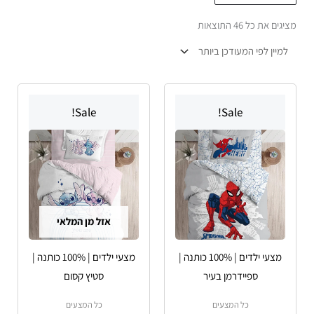
הפריט
מציגים את כל ⁦46⁩ התוצאות
העדכני
ביותר
טווח
למוצר
למוצר
מחירים:
Sale!
Sale!
זה
זה
יש
עד
יש
מספר
מספר
סוגים.
סוגים.
ניתן
ניתן
לבחור
לבחור
אזל מן המלאי
את
את
האפשרויות
האפשרויות
מצעי ילדים | 100% כותנה |
מצעי ילדים | 100% כותנה |
בעמוד
בעמוד
ספיידרמן בעיר
סטיץ קסום
המוצר
המוצר
כל המצעים
כל המצעים