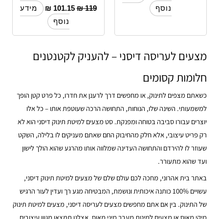
₪
101.15
₪
119
נוסף
מידע
נוסף
מצעים לעריסה דיסני – להעניק לקטנטנים
חלומות קסומים
כשאתם מצפים לתינוק, או מחפשים דרך לרענן את חדרו, כל פרט קטן הופך
למשמעותי. השינה שלו, הנוחות, התחושה הרכה שעוטפת אותו – כל אלו
יוצרים עבורו סביבה בטוחה ומפנקת. סט מצעים למיטת תינוק דיסני הוא לא
רק פריט עיצובי, אלא חלק מהחיבוק החם שאתם מעניקים לו בלילה, השקט
שעוזר לו להירדם והתחושה העדינה שמלווה אותו מהרגע שהוא הולך לישון
ועד שהוא מתעורר.
באתר בית אהרוני, מחכה לכם עולם שלם של מצעים למיטת תינוק דיסני,
עשויים 100% כותנה איכותית ונושמת, המבטיחה מגע רך ועדין לעור הרגיש
של התינוק. בין אם אתם מחפשים מצעים לעריסה דיסני, מצעים למיטת תינוק
מיקי מאוס או מצעים למיטת מעבר מיני מאוס, אצלנו תמצאו מגוון עיצובים