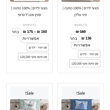
האפשרויות
האפשרויות
מצעי ילדים | 100% כותנה |
מצעי ילדים | 100% כותנה |
בעמוד
בעמוד
מיני גולדן
סטיץ ואנג'ל טרופי
המוצר
המוצר
כל המצעים
כל המצעים
₪
175
–
₪
160
₪
160
בחר
₪
136
בחר
אפשרויות
אפשרויות
סט יחיד - ילדים
סט יחיד - ילדים
סט מיטה וחצי 120/200
סט מיטה וחצי 120/200
טווח
טווח
טווח
למוצר
למוצר
מחירים:
מחירים:
מחירים:
Sale!
Sale!
זה
זה
עד
יש
עד
עד
יש
מספר
מספר