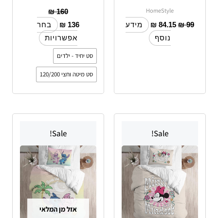
HomeStyle
₪
160
₪
136
₪
84.15
₪
99
מידע
בחר
נוסף
אפשרויות
סט יחיד - ילדים
סט מיטה וחצי 120/200
טווח
למוצר
למוצר
מחירים:
Sale!
Sale!
זה
זה
יש
עד
יש
מספר
מספר
סוגים.
סוגים.
ניתן
ניתן
לבחור
לבחור
אזל מן המלאי
את
את