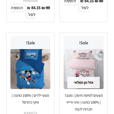
HomeStyle
₪
84.15
₪
99
הוספה
₪
84.15
₪
99
לסל
הוספה
לסל
למוצר
Sale!
Sale!
זה
יש
מספר
סוגים.
ניתן
לבחור
אזל מן המלאי
את
האפשרויות
מצעים למיטת תינוק / מעבר
מצעי ילדים | 100% כותנה |
בעמוד
| 100% כותנה | מיני ודייזי
מיקי כדורסל
המוצר
חברות לנצח
כל המצעים