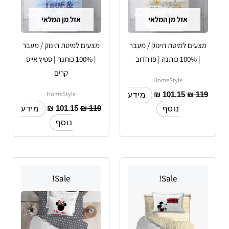
אזל מן המלאי
אזל מן המלאי
מצעים למיטת תינוק / מעבר
מצעים למיטת תינוק / מעבר
| 100% כותנה | פו הדוב
| 100% כותנה | סטיץ אייס
קרים
HomeStyle
HomeStyle
₪
101.15
₪
119
מידע
₪
101.15
₪
119
נוסף
מידע
נוסף
טווח
טווח
למוצר
למוצר
מחירים:
מחירים:
Sale!
Sale!
זה
זה
יש
עד
יש
עד
מספר
מספר
סוגים.
סוגים.