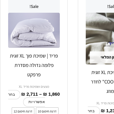
מחירים:
מחירים:
זה
זה
Sale!
Sal
יש
יש
עד
עד
מספר
מספר
סוגים.
סוגים.
ניתן
ניתן
לבחור
לבחור
את
את
האפשרויות
האפשרויות
פריד | שמיכת פוך XL זוגית
ן המלאי
בעמוד
בעמוד
פלומה גדולה מסדרת
המוצר
המוצר
פריד | שמיכת XL זוגית
פרפקט
"פרפקט COOL" לחדר
מצעים ושמיכות פריד XL
וזג
₪
2,711
–
₪
1,860
בחר
אפשרויות
כות פריד XL
₪
1,2
דרגת חימום 10
דרגת חימום 12
בחר