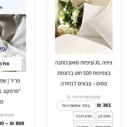
זה
e!
יש
מספר
סוגים.
ניתן
לבחור
את
האפשרויות
ציפה XL וציפיות סאטן כותנה
אזל מ
בעמוד
בצפיפות 500 חוט בדוגמת
המוצר
פסים – צבעים לבחירה
מצעים ושמיכות פריד XL
ממ
₪
361
בחר אפשרויות
מצעים ושמי
פסים לבן
פסים לבנדר
30
–
₪
869
פסים תכלת
פסים בג'