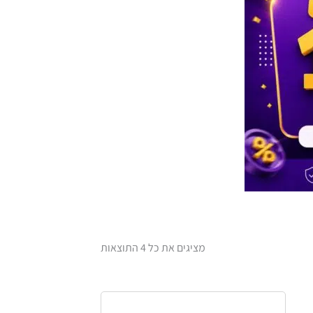
ממוין
מציגים את כל ⁦4⁩ התוצאות
לפי
הפריט
טווח
למוצר
העדכני