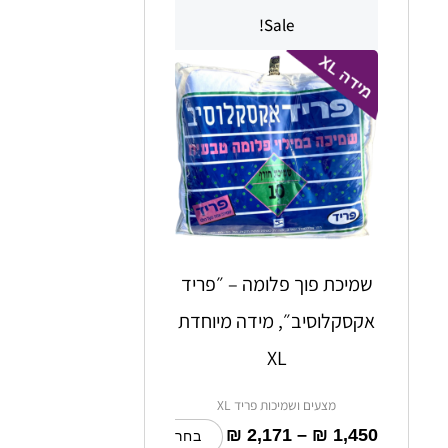
מחירים:
זה
ביותר
Sale!
יש
עד
מספר
סוגים.
ניתן
לבחור
את
האפשרויות
בעמוד
המוצר
שמיכת פוך פלומה – ״פריד
אקסקלוסיב״, מידה מיוחדת
XL
מצעים ושמיכות פריד XL
₪
2,171
–
₪
1,450
בחר