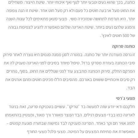
כותנה, בכך שהוא נעים וטבעי יותר לגוף ואף איכותי יותר. שיטת הייצור: משחילים
את החוט מעל ארבעה חוטים כל פעם ולא רק מעל חוט אחד. שיטת זו הנה צפופה
יותר. היא תורמת לתחושה שמזכירה משי. מצעי סטאן מתאימים לכל עונות השנה
והמגע שלהם נעים ביותר. שיטת האריגה שלהם מאפשרת להגיע לצפיפות גבוהה
של 500 חוטים לאינץ׳.
כותנה סרוקה
זו גרסה מעודנת יותר של כותנה. במטרה לסנן ממנה פגמים היא נוצרת לאחר סירוק
סיבי הכותנה בעזרת מסרקי ברזל. טיפול מיוחד בסיבים לפני האריגה מעניק לה את
המרקם החלק. סירוק הכותנה מתבצע עוד לפני שגוללים את החוט. בסוף, נותרים
רק סיבים איכותייים ששווים באורכם. מהסיבים הללו מכינים חוטים ומהם אורגים את
הבד.
מצעי ג׳רסי
חלקכם ודאי יודע שזה למעשה בד ״טריקו״. עשויים בטכניקת סריגה, זאת בניגוד
לאריגה כמו בבדי מצעים רגילים. הבד הנוצר מאוורר ורך מאוד, ומצטיין בהתאמתו
למזג אוויר חם וקר כאחד. הסריגה מעניקה לבד גמישות שבתורה מונעת קמטים –
ומאפשרת את מתיחת המצעים על המיטה. מצעי פלנל מצעי החורף