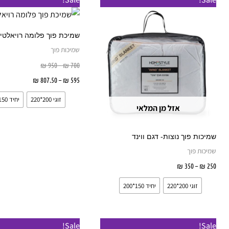
מחירים:
מחירים:
מחירים:
זה
עד
עד
עד
יש
שמיכת פוך פלומה רויאלטי
מספר
שמיכות פוך
סוגים.
₪
950
–
₪
700
ניתן
595
₪
–
807.50
₪
בחר אפש
לבחור
זוגי 200*220
יחיד 150*200
את
אזל מן המלאי
האפשרויות
בעמוד
שמיכות פוך נוצות- דגם ווינד
המוצר
שמיכות פוך
250
₪
–
350
₪
בחר אפשרויות
זוגי 200*220
יחיד 150*200
טווח
למוצר
Sale!
Sale!