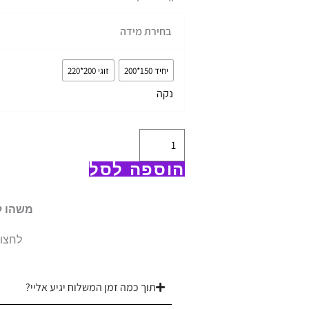
כמות
בחירת מידה
של
שמיכת
יחיד 150*200
זוגי 200*220
פוך
נקה
100
אחוז
נוצות
-
הוספה לסל
דגם
"Feather"
משהו ל
|
לחצו 
בד
100%
כותנה
תוך כמה זמן המשלוח יגיע אליי?