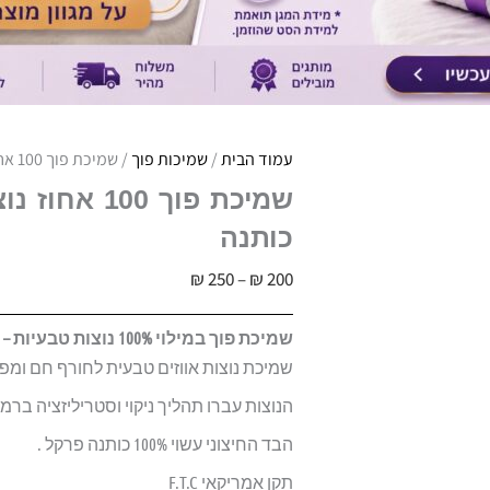
עמוד הבית
/
שמיכות פוך
/ שמיכת פוך 100 אחוז נוצות – דגם "Feather" | בד 100% כותנה
כותנה
טווח
₪
250
–
₪
200
מחירים:
שמיכת פוך במילוי 100% נוצות טבעיות – דגם Feather
שמיכת נוצות אווזים טבעית לחורף חם ומפנק, בעלת מילוי 00%
עד
הנוצות עברו תהליך ניקוי וסטריליזציה בר
הבד החיצוני עשוי 100% כותנה פרקל .
תקן אמריקאי F.T.C