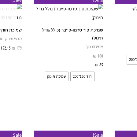
זה
זה
יש
יש
מספר
מספר
שמיכת פוך טרמו-פייבר (כולל גודל
שמיכת חורף לתינ
סוגים.
סוגים.
תינוק)
מצעי תינוק ומ
ניתן
ניתן
שמיכות פוך
רויות
179
₪
152.15
לבחור
לבחור
₪
100
את
את
85
₪
בחר אפשרויות
האפשרויות
האפשרויות
יחיד 150*200
שמיכת תינוק
בעמוד
בעמוד
המוצר
המוצר
טווח
טווח
ט
למוצר
למוצר
Sale!
Sale!