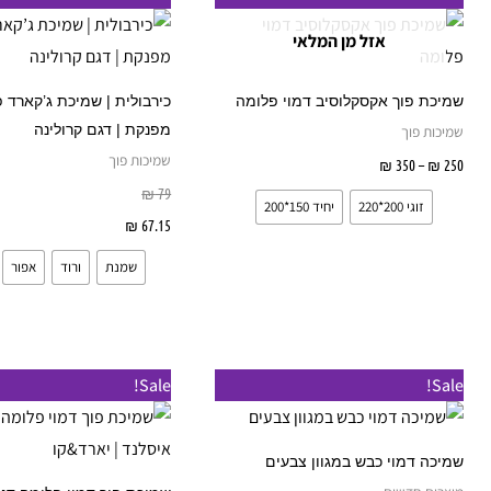
מחירים:
זה
אזל מן המלאי
עד
יש
מספר
שמיכת פוך אקסקלוסיב דמוי פלומה
כירבולית | שמיכת ג’קארד פ
סוגים.
מפנקת | דגם קרולינה
שמיכות פוך
ניתן
שמיכות פוך
250
₪
–
350
₪
בחר אפשרויות
לבחור
₪
79
זוגי 200*220
יחיד 150*200
את
67.15
₪
בחר אפשרויות
האפשרויות
שמנת
ורוד
אפור
בעמוד
המוצר
טווח
טווח
טווח
למוצר
Sale!
Sale!
מחירים:
מחירים:
מחירים:
זה
עד
עד
עד
יש
שמיכה דמוי כבש במגוון צבעים
מספר