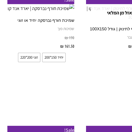
זה
אזל מן המלאי
יש
שמיכת חורף נברסקה יחיד או זוגי
מספר
שמיכות פוך
וק | גודל 100X150
סוגים.
עבר
₪
190
ניתן
₪
מידע נוסף
161.50
₪
בחר אפשרויות
לבחור
יחיד 150*200
זוגי 200*220
את
האפשרויות
בעמוד
המוצר
ווח
טווח
טווח
טווח
למוצר
למוצר
Sale!