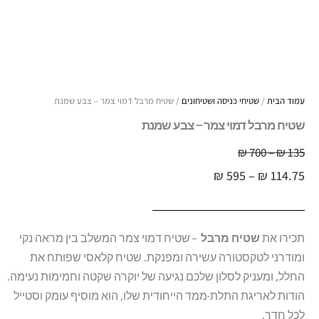
עמוד הבית
/
שטיחי כניסה ושטיחונים
/ שטיח מרבל דמוי צמר – צבע שמנת
שטיח מרבל דמוי צמר – צבע שמנת
טווח
135
₪
–
700
₪
טווח
מחירים:
₪
595
–
₪
114.75
מחירים:
עד
עד
תכירו את
שטיח מרבל
– שטיח דמוי צמר המשלב בין מראה נקי
ומודרני לטקסטורה עשירה ומפנקת. שטיח קלאסי שפותח את
החלל, ומעניק לסלון שלכם נגיעה של יוקרה שקטה וחמימות נעימה.
הודות לאריגת התלת-ממד הייחודית שלו, הוא מוסיף עומק וסטייל
לכל חדר.