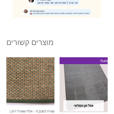
מוצרים קשורים
טווח
טווח
למוצר
למוצר
Sale!
מחירים:
מחירים:
זה
זה
עד
עד
יש
יש
מספר
מספר
סוגים.
סוגים.
ניתן
ניתן
לבחור
לבחור
אזל מן המלאי
את
את
שטיח למטבח – אלדו שאניל ירוק |