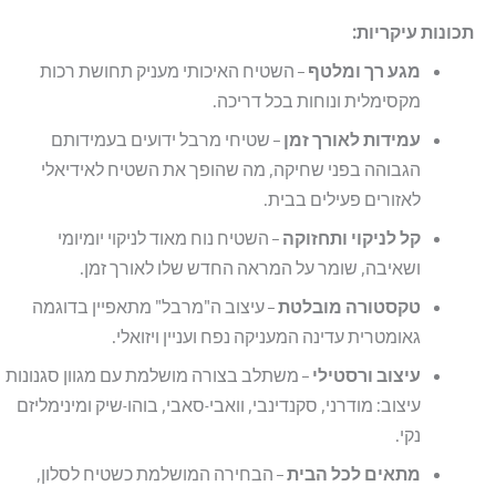
תכונות עיקריות:
מגע רך ומלטף
– השטיח האיכותי מעניק תחושת רכות
מקסימלית ונוחות בכל דריכה.
עמידות לאורך זמן
– שטיחי מרבל ידועים בעמידותם
הגבוהה בפני שחיקה, מה שהופך את השטיח לאידיאלי
לאזורים פעילים בבית.
קל לניקוי ותחזוקה
– השטיח נוח מאוד לניקוי יומיומי
ושאיבה, שומר על המראה החדש שלו לאורך זמן.
טקסטורה מובלטת
– עיצוב ה"מרבל" מתאפיין בדוגמה
גאומטרית עדינה המעניקה נפח ועניין ויזואלי.
עיצוב ורסטילי
– משתלב בצורה מושלמת עם מגוון סגנונות
עיצוב: מודרני, סקנדינבי, וואבי-סאבי, בוהו-שיק ומינימליזם
נקי.
מתאים לכל הבית
– הבחירה המושלמת כשטיח לסלון,