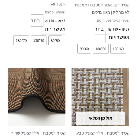
האפשרויות
האפשרויות
ANTI SLIP
שטיח רנבי אפור למטבח / אמבטיה |
בעמוד
בעמוד
שטיחוני מטבח
לא מחליק | מגוון גדלים
המוצר
המוצר
שטיחי כניסה ושטיחונים
בחר
₪
150
–
₪
65
בחר
אפשרויות
₪
189
–
₪
89
אפשרויות
70*180
70*130
50*80
60*90
60*180
60*130
טווח
טווח
למוצר
למוצר
מחירים:
מחירים:
זה
זה
עד
עד
יש
יש
מספר
מספר
סוגים.
סוגים.
ניתן
ניתן
אזל מן המלאי
לבחור
לבחור
את
את
שטיח למטבח – אלדו שאניל טבעי
שטיח למטבח – אלדו שאניל שחור |