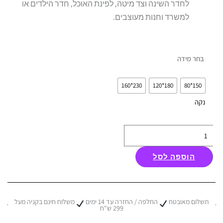
לחדר השינה וצד מיטה, לפינת האוכל, חדר הילדים או
למשרד וחנות מעוצבים.
כמות
בחר מידה
של
שטיח
230*160
180*120
150*80
מרבל
נקה
דמוי
צמר
-
צבע
הוספה לסל
שמנת
תשלום מאובטח
החלפה / החזרה עד 14 ימים
משלוח חינם בקניה מעל
299 ש"ח